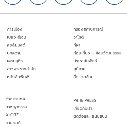
การเมือง
กรองสถานการณ์
เปลว สีเงิน
วาไรตี้
คอลัมนิสต์
กีฬา
บทความ
ท่องเที่ยว – ศิลปวัฒนธรรม
เศรษฐกิจ
ประชาสัมพันธ์
ข่าวพระราชสำนัก
ภูมิภาค
หนังสือพิมพ์
สิ่งแวดล้อม
ต่างประเทศ
PR & PRESS
อาชญากรรม
เกี่ยวกับเรา
X-CITE
ติดต่อและ สนับสนุน
ยานยนต์