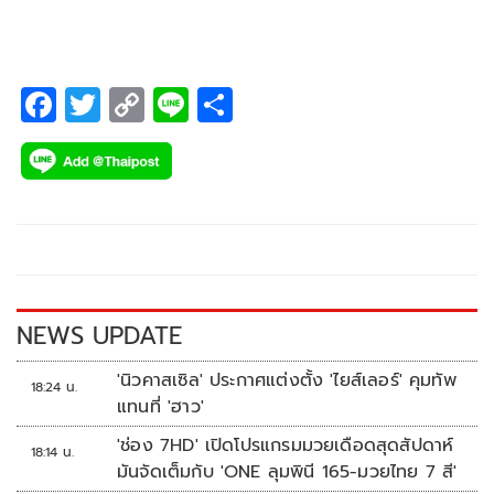
F
T
C
Li
S
ac
wi
o
n
h
e
tt
p
e
ar
b
er
y
e
o
Li
o
n
k
k
NEWS UPDATE
'นิวคาสเซิล' ประกาศแต่งตั้ง 'ไยส์เลอร์' คุมทัพ
18:24 น.
แทนที่ 'ฮาว'
'ช่อง 7HD' เปิดโปรแกรมมวยเดือดสุดสัปดาห์
18:14 น.
มันจัดเต็มกับ 'ONE ลุมพินี 165-มวยไทย 7 สี'