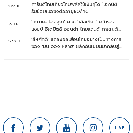
การันตีไทยเที่ยวไทยพลัสใช้เงินกู้ได้ ‘เอกนิติ’
18:14 น.
รับข้อเสนอชงต่ออายุ60/40
'มะมาย-ปองคุณ' ควง 'เสือเขียน' คว้ารอง
18:11 น.
แชมป์ อิเดมิตสึ ฮอนด้า ไทยแลนด์ ทาเลนต์
คัพ สนาม 3
'สีหศักดิ์' แถลงผลเยือนไทยอย่างเป็นทางการ
17:59 น.
ของ 'มิน ออง หล่าย' ผลักดันเมียนมากลับสู่
อาเซียน