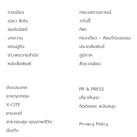
การเมือง
กรองสถานการณ์
เปลว สีเงิน
วาไรตี้
คอลัมนิสต์
กีฬา
บทความ
ท่องเที่ยว – ศิลปวัฒนธรรม
เศรษฐกิจ
ประชาสัมพันธ์
ข่าวพระราชสำนัก
ภูมิภาค
หนังสือพิมพ์
สิ่งแวดล้อม
ต่างประเทศ
PR & PRESS
อาชญากรรม
เกี่ยวกับเรา
X-CITE
ติดต่อและ สนับสนุน
ยานยนต์
สาธารณสุข-คุณภาพชีวิต
Privacy Policy
บันเทิง