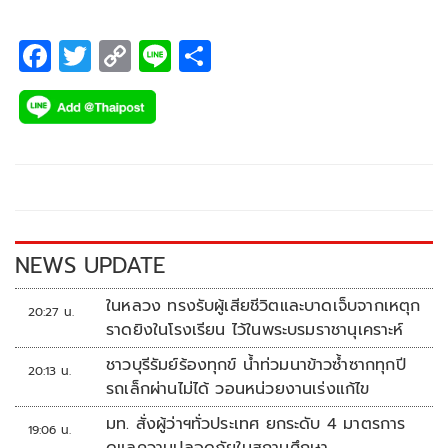
F
T
C
Li
S
ac
wi
o
n
h
e
tt
p
e
ar
b
er
y
e
o
Li
o
n
k
k
NEWS UPDATE
ในหลวง ทรงรับผู้เสียชีวิตและบาดเจ็บจากเหตุก
20:27 น.
ราดยิงในโรงเรียน ไว้ในพระบรมราชานุเคราะห์
ชาวบุรีรัมย์ร้องทุกข์ น้ำท่วมนาข้าวซ้ำซากทุกปี
20:13 น.
รถเล็กผ่านไม่ได้ วอนหน่วยงานเร่งแก้ไข
มท. สั่งผู้ว่าฯทั่วประเทศ ยกระดับ 4 มาตรการ
19:06 น.