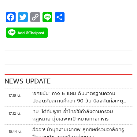
กุล เสรีเริงฤทธิ์ นายกราชยานยนต์สมาคมแห่งประเทศไทย ใน
พระบรมราชูปถัมภ์ สมาคมกีฬา พร้อมด้วย นางพัชรินทร์ สิทธิ
F
T
C
Li
S
พรรณโยธา ผู้อำนวยการกองส่งเสริมกิจกรรม การท่องเที่ยวแห่ง
ac
wi
o
n
h
ประเทศไทย และแขกผู้มีเกียรติ ตลอดจนสื่อมวลชนร่วมงาน
e
tt
p
e
ar
อย่างคับคั่ง
b
er
y
e
o
Li
o
n
k
k
NEWS UPDATE
'ยศชนัน' กาง 6 แผน ดันมาตรฐานความ
17:18 น.
ปลอดภัยสถานศึกษา 90 วัน ป้องกันก่อเหตุ
รุนแรง
ทบ. โต้กัมพูชา ย้ำไทยใช้กำลังตามกรอบ
17:12 น.
กฎหมาย มุ่งเฉพาะเป้าหมายทางทหาร
ฮือฮา! ม้าบุกงานเผาศพ ลูกศิษย์ร่วมอาลัยครู
16:44 น.