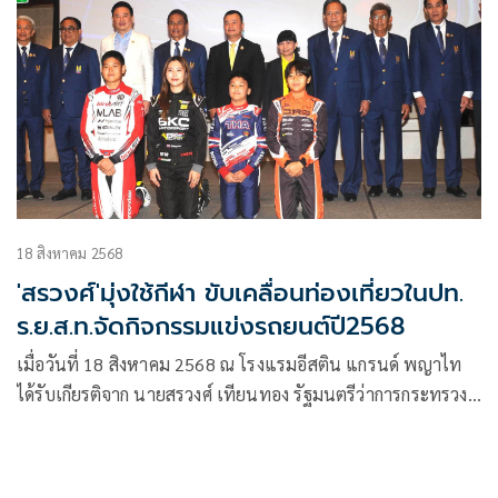
18 สิงหาคม 2568
'สรวงศ์'มุ่งใช้กีฬา ขับเคลื่อนท่องเที่ยวในปท.
ร.ย.ส.ท.จัดกิจกรรมแข่งรถยนต์ปี2568
เมื่อวันที่ 18 สิงหาคม 2568 ณ โรงแรมอีสติน แกรนด์ พญาไท
ได้รับเกียรติจาก นายสรวงศ์ เทียนทอง รัฐมนตรีว่าการกระทรวง
การท่องเที่ยวและกีฬา เป็นประธานพิธีแถลงข่าวการจัดกิจกรรม
ของราชยานยนต์สมาคมแห่งประเทศไทย ในพระบรมราชูปถัมภ์
สมาคมกีฬา (ร.ย.ส.ท.) ประจำปี 2568 โดยมี นายพฤฒิรัตน์ รัตน