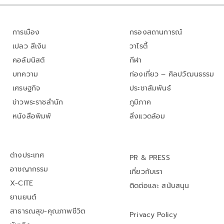
การเมือง
กรองสถานการณ์
เปลว สีเงิน
วาไรตี้
คอลัมนิสต์
กีฬา
บทความ
ท่องเที่ยว – ศิลปวัฒนธรรม
เศรษฐกิจ
ประชาสัมพันธ์
ข่าวพระราชสำนัก
ภูมิภาค
หนังสือพิมพ์
สิ่งแวดล้อม
ต่างประเทศ
PR & PRESS
อาชญากรรม
เกี่ยวกับเรา
X-CITE
ติดต่อและ สนับสนุน
ยานยนต์
สาธารณสุข-คุณภาพชีวิต
Privacy Policy