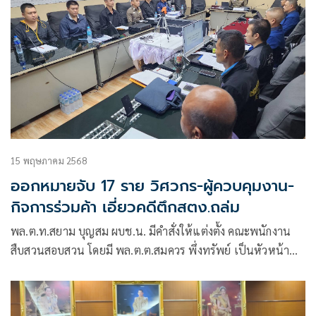
15 พฤษภาคม 2568
ออกหมายจับ 17 ราย วิศวกร-ผู้ควบคุมงาน-
กิจการร่วมค้า เอี่ยวคดีตึกสตง.ถล่ม
พล.ต.ท.สยาม บุญสม ผบช.น. มีคำสั่งให้แต่งตั้ง คณะพนักงาน
สืบสวนสอบสวน โดยมี พล.ต.ต.สมควร พึ่งทรัพย์ เป็นหัวหน้า
คณะพนักงานสืบสวนสอบสวน รองผู้บัญชาการตำรวจนครบาล
และ พล.ต.ต.นพศิลป์ พูลสวัสดิ์ เป็นรองหัวหน้าคณะพนักงาน
สืบสวนสอบสวนเพื่อให้ทำการสอบสวนในคดีดังกล่าว