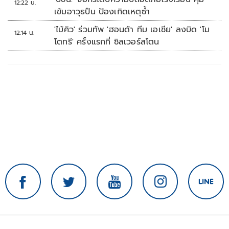
12:22 น.
เข้มอาวุธปืน ป้องเกิดเหตุซ้ำ
'ไม้คิว' ร่วมทัพ 'ฮอนด้า ทีม เอเชีย' ลงบิด 'โม
12:14 น.
โตทรี' ครั้งแรกที่ ซิลเวอร์สโตน