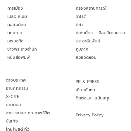
การเมือง
กรองสถานการณ์
เปลว สีเงิน
วาไรตี้
คอลัมนิสต์
กีฬา
บทความ
ท่องเที่ยว – ศิลปวัฒนธรรม
เศรษฐกิจ
ประชาสัมพันธ์
ข่าวพระราชสำนัก
ภูมิภาค
หนังสือพิมพ์
สิ่งแวดล้อม
ต่างประเทศ
PR & PRESS
อาชญากรรม
เกี่ยวกับเรา
X-CITE
ติดต่อและ สนับสนุน
ยานยนต์
สาธารณสุข-คุณภาพชีวิต
Privacy Policy
บันเทิง
ไทยโพสต์ ทีวี