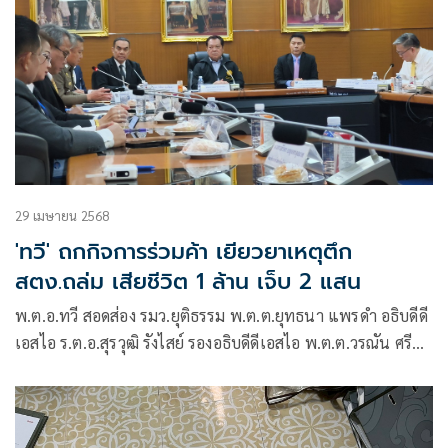
29 เมษายน 2568
'ทวี' ถกกิจการร่วมค้า เยียวยาเหตุตึก
สตง.ถล่ม เสียชีวิต 1 ล้าน เจ็บ 2 แสน
พ.ต.อ.ทวี สอดส่อง รมว.ยุติธรรม พ.ต.ต.ยุทธนา แพรดำ อธิบดีดี
เอสไอ ร.ต.อ.สุรวุฒิ รังไสย์ รองอธิบดีดีเอสไอ พ.ต.ต.วรณัน ศรีล้ำ
ผอ.กองคดีคุ้มครองผู้บริโภค พ.ต.ท.อมร หงษ์ศรีทอง ผอ.กองคดี
ความผิดเกี่ยวกับการเสนอราคาต่อหน่วยงานของรัฐ