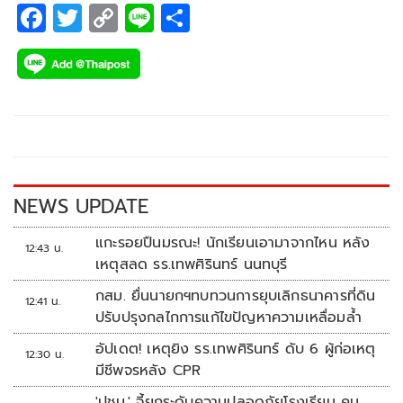
F
T
C
Li
S
ac
wi
o
n
h
e
tt
p
e
ar
b
er
y
e
o
Li
o
n
k
k
NEWS UPDATE
แกะรอยปืนมรณะ! นักเรียนเอามาจากไหน หลัง
12:43 น.
เหตุสลด รร.เทพศิรินทร์ นนทบุรี
กสม. ยื่นนายกฯทบทวนการยุบเลิกธนาคารที่ดิน
12:41 น.
ปรับปรุงกลไกการแก้ไขปัญหาความเหลื่อมล้ำ
อัปเดต! เหตุยิง รร.เทพศิรินทร์ ดับ 6 ผู้ก่อเหตุ
12:30 น.
มีชีพจรหลัง CPR
'ปชน.' จี้ยกระดับความปลอดภัยโรงเรียน คุม