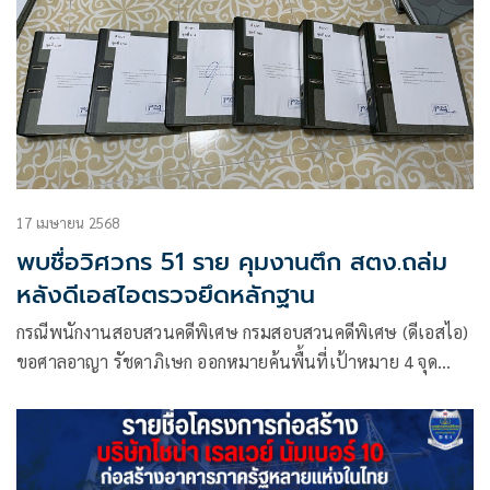
17 เมษายน 2568
พบชื่อวิศวกร 51 ราย คุมงานตึก สตง.ถล่ม
หลังดีเอสไอตรวจยึดหลักฐาน
กรณีพนักงานสอบสวนคดีพิเศษ กรมสอบสวนคดีพิเศษ (ดีเอสไอ)
ขอศาลอาญา รัชดาภิเษก ออกหมายค้นพื้นที่เป้าหมาย 4 จุด
ได้แก่ 1.สำนักงานใหญ่ของนายบินลิง วู 2.บริษัท พี เอ็น ซิงค์โคร
ไนซ์ จำกัด 3.บริษัท