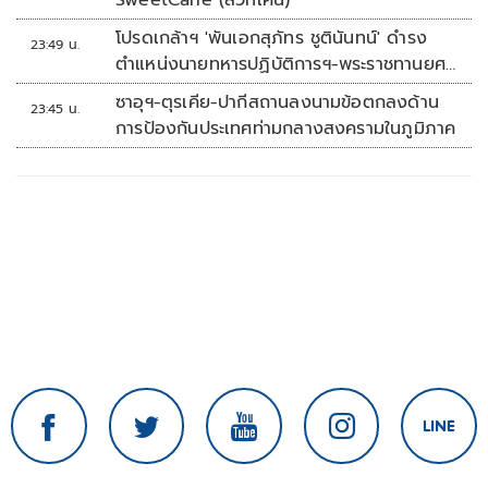
SweetCane (สวีทเคน)
โปรดเกล้าฯ 'พันเอกสุภัทร ชูตินันทน์' ดำรง
23:49 น.
ตำแหน่งนายทหารปฏิบัติการฯ-พระราชทานยศ
'พลตรี'
ซาอุฯ-ตุรเคีย-ปากีสถานลงนามข้อตกลงด้าน
23:45 น.
การป้องกันประเทศท่ามกลางสงครามในภูมิภาค