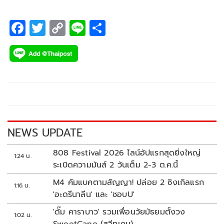
F
T
C
Li
S
ac
wi
o
n
h
e
tt
p
e
ar
b
er
y
e
o
Li
o
n
k
k
NEWS UPDATE
808 Festival 2026 ไลน์อัปแรกสุดยิ่งใหญ่
1:24 น.
ระเบิดความมันส์ 2 วันเต็ม 2-3 ต.ค.นี้
M4 คัมแบคตามสัญญา! ปล่อย 2 ซิงเกิลแรก
1:16 น.
'อะดรีนาลีน' และ 'ชอบU'
'ดั๊ม คาราบาว' รวมเพื่อนวัยมัธยมตั้งวง
1:02 น.