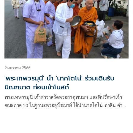
9 มกราคม 2566
'พระเทพวรมุนี' นำ 'นาคโตโน่' ร่วมเดินรับ
บิณฑบาต ก่อนเข้าโบสถ์
พระเทพวรมุนี เจ้าอาวาสวัดพระธาตุพนมฯ และที่ปรึกษาเจ้า
คณะภาค 10 ในฐานะพระอุปัชฌาย์ ได้นำนาคโตโน่-ภาคิน คำ
วิลัยศักดิ์ รวมถึงนาคอีก 3 คนที่จะเข้าร่วมพิธีอุปสมบท ออกเดิน
รับของบิณฑบาตกับคณะสงฆ์