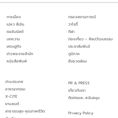
การเมือง
กรองสถานการณ์
เปลว สีเงิน
วาไรตี้
คอลัมนิสต์
กีฬา
บทความ
ท่องเที่ยว – ศิลปวัฒนธรรม
เศรษฐกิจ
ประชาสัมพันธ์
ข่าวพระราชสำนัก
ภูมิภาค
หนังสือพิมพ์
สิ่งแวดล้อม
ต่างประเทศ
PR & PRESS
อาชญากรรม
เกี่ยวกับเรา
X-CITE
ติดต่อและ สนับสนุน
ยานยนต์
สาธารณสุข-คุณภาพชีวิต
Privacy Policy