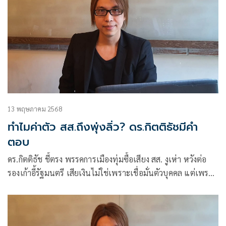
13 พฤษภาคม 2568
ทำไมค่าตัว สส.ถึงพุ่งลิ่ว? ดร.กิตติธัชมีคำ
ตอบ
ดร.กิตติธัช ชี้ตรง พรรคการเมืองทุ่มซื้อเสียง สส. งูเห่า หวังต่อ
รองเก้าอี้รัฐมนตรี เสียเงินไม่ใช่เพราะเชื่อมั่นตัวบุคคล แต่เพราะ
คำนวณ “กำไร” จากตำแหน่งทางการเมือ