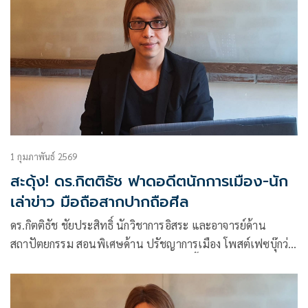
1 กุมภาพันธ์ 2569
สะดุ้ง! ดร.กิตติธัช ฟาดอดีตนักการเมือง-นัก
เล่าข่าว มือถือสากปากถือศีล
ดร.กิตติธัช ชัยประสิทธิ์ นักวิชาการอิสระ และอาจารย์ด้าน
สถาปัตยกรรม สอนพิเศษด้าน ปรัชญาการเมือง โพสต์เฟซบุ๊กว่า
ความแปลกประหลาดใหม่ในการเมืองยุคนี้