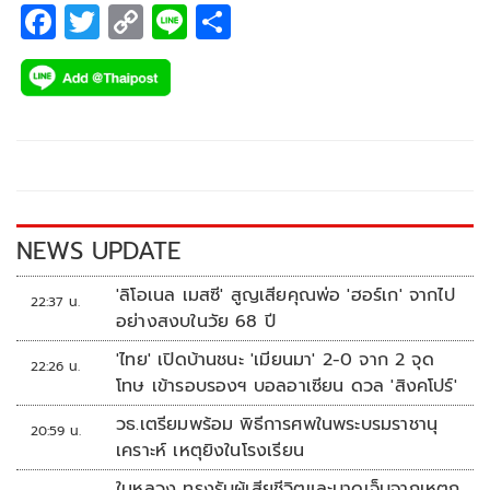
F
T
C
Li
S
ac
wi
o
n
h
e
tt
p
e
ar
b
er
y
e
o
Li
o
n
k
k
NEWS UPDATE
'ลิโอเนล เมสซี' สูญเสียคุณพ่อ 'ฮอร์เก' จากไป
22:37 น.
อย่างสงบในวัย 68 ปี
'ไทย' เปิดบ้านชนะ 'เมียนมา' 2-0 จาก 2 จุด
22:26 น.
โทษ เข้ารอบรองฯ บอลอาเซียน ดวล 'สิงคโปร์'
วธ.เตรียมพร้อม พิธีการศพในพระบรมราชานุ
20:59 น.
เคราะห์ เหตุยิงในโรงเรียน
ในหลวง ทรงรับผู้เสียชีวิตและบาดเจ็บจากเหตุก