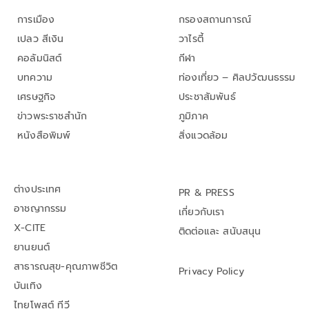
การเมือง
กรองสถานการณ์
เปลว สีเงิน
วาไรตี้
คอลัมนิสต์
กีฬา
บทความ
ท่องเที่ยว – ศิลปวัฒนธรรม
เศรษฐกิจ
ประชาสัมพันธ์
ข่าวพระราชสำนัก
ภูมิภาค
หนังสือพิมพ์
สิ่งแวดล้อม
ต่างประเทศ
PR & PRESS
อาชญากรรม
เกี่ยวกับเรา
X-CITE
ติดต่อและ สนับสนุน
ยานยนต์
สาธารณสุข-คุณภาพชีวิต
Privacy Policy
บันเทิง
ไทยโพสต์ ทีวี