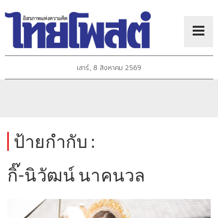
เสาร์, 8 สิงหาคม 2569
ป้ายกำกับ :
กิ๊-นิวัฒน์ นาคนวล