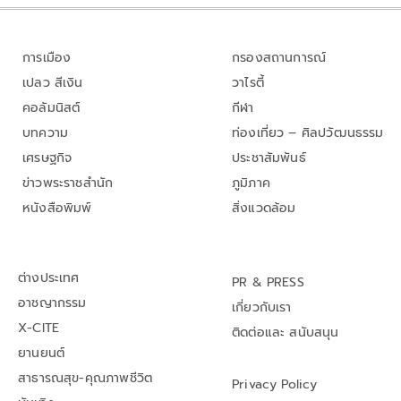
การเมือง
กรองสถานการณ์
เปลว สีเงิน
วาไรตี้
คอลัมนิสต์
กีฬา
บทความ
ท่องเที่ยว – ศิลปวัฒนธรรม
เศรษฐกิจ
ประชาสัมพันธ์
ข่าวพระราชสำนัก
ภูมิภาค
หนังสือพิมพ์
สิ่งแวดล้อม
ต่างประเทศ
PR & PRESS
อาชญากรรม
เกี่ยวกับเรา
X-CITE
ติดต่อและ สนับสนุน
ยานยนต์
สาธารณสุข-คุณภาพชีวิต
Privacy Policy