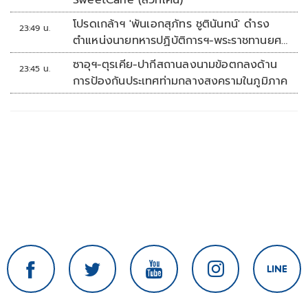
SweetCane (สวีทเคน)
โปรดเกล้าฯ 'พันเอกสุภัทร ชูตินันทน์' ดำรง
23:49 น.
ตำแหน่งนายทหารปฏิบัติการฯ-พระราชทานยศ
'พลตรี'
ซาอุฯ-ตุรเคีย-ปากีสถานลงนามข้อตกลงด้าน
23:45 น.
การป้องกันประเทศท่ามกลางสงครามในภูมิภาค