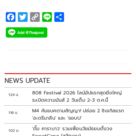
เป็น สาวโรงงานน้ำตา, ไผว่าสิบ่ตั๋ว, นิคมสุดท้าย และเพลง “ภูมิ
ลำพัง” ที่ปล่อยไปเมื่อช่วงวาเลนไทน์ที่ผ่านมา
F
T
C
Li
S
ac
wi
o
n
h
e
tt
p
e
ar
b
er
y
e
o
Li
o
n
k
k
NEWS UPDATE
808 Festival 2026 ไลน์อัปแรกสุดยิ่งใหญ่
1:24 น.
ระเบิดความมันส์ 2 วันเต็ม 2-3 ต.ค.นี้
M4 คัมแบคตามสัญญา! ปล่อย 2 ซิงเกิลแรก
1:16 น.
'อะดรีนาลีน' และ 'ชอบU'
'ดั๊ม คาราบาว' รวมเพื่อนวัยมัธยมตั้งวง
1:02 น.