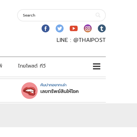
LINE : @THAIPOST
พ์
ไทยโพสต์ ทีวี
คันปากอยากเล่า
เลขทรัพย์สินให้โชค