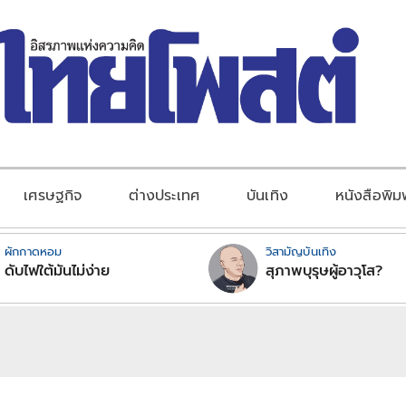
เศรษฐกิจ
ต่างประเทศ
บันเทิง
หนังสือพิม
ผักกาดหอม
วิสามัญบันเทิง
ดับไฟใต้มันไม่ง่าย
สุภาพบุรุษผู้อาวุโส?