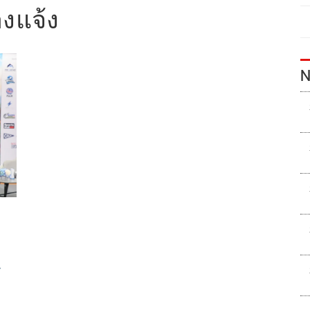
งแจ้ง
N
ำ-