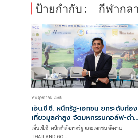
ป้ายกำกับ :
กีฬากลา
9 พฤษภาคม 2568
เอ็น.ซี.ซี. ผนึกรัฐ-เอกชน ยกระดับท่อง
เที่ยวมูลค่าสูง จัดมหกรรมกอล์ฟ-ดำน้
กีฬากลางแจ้งใหญ่สุดในอาเซียน
เอ็น.ซี.ซี. ผนึกกำลังภาครัฐ และเอกชน จัดงาน
THAILAND GO…