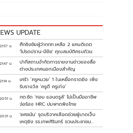
EWS UPDATE
ศึกชิงชัยผู้ว่ากกท.เหลือ 2 แคนดิเดต
21:57 น.
'โปรดปราน-มีชัย' คุณสมบัติครบถ้วน
ปากีสถานจำกัดการรายงานข่าวของสื่อ
21:47 น.
ต่างประเทศนอกเมืองสำคัญ
เศร้า ‘ครูหมวย’ 1 ในเหยื่อกราดยิง เพิ่ง
21:14 น.
รับรางวัล ‘ครูดี ครูเก่ง’
กต.ซัด 'ทอม แอนดรูส์' ไม่เป็นมืออาชีพ
20:51 น.
จ่อร้อง HRC ปมพาดพิงไทย
'ยศชนัน' รุดบริจาคเลือดช่วยผู้บาดเจ็บ
20:31 น.
เหตุยิง รร.เทพศิรินทร์ ชวนประชาชน
ร่วมบริจาค