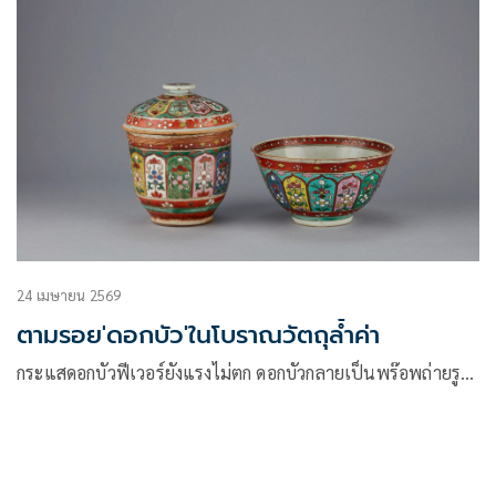
24 เมษายน 2569
ตามรอย'ดอกบัว'ในโบราณวัตถุล้ำค่า
กระแสดอกบัวฟีเวอร์ยังแรงไม่ตก ดอกบัวกลายเป็นพร๊อพถ่ายรู…