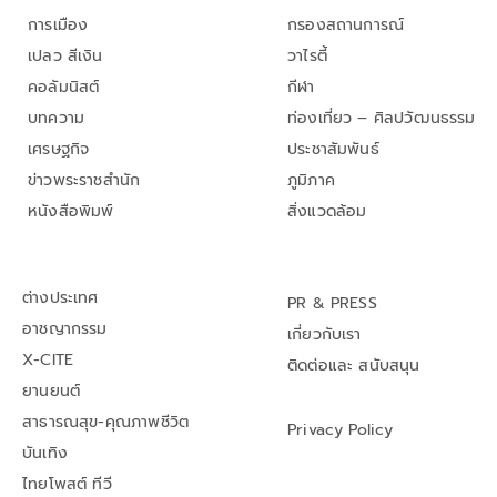
การเมือง
กรองสถานการณ์
เปลว สีเงิน
วาไรตี้
คอลัมนิสต์
กีฬา
บทความ
ท่องเที่ยว – ศิลปวัฒนธรรม
เศรษฐกิจ
ประชาสัมพันธ์
ข่าวพระราชสำนัก
ภูมิภาค
หนังสือพิมพ์
สิ่งแวดล้อม
ต่างประเทศ
PR & PRESS
อาชญากรรม
เกี่ยวกับเรา
X-CITE
ติดต่อและ สนับสนุน
ยานยนต์
สาธารณสุข-คุณภาพชีวิต
Privacy Policy
บันเทิง
ไทยโพสต์ ทีวี