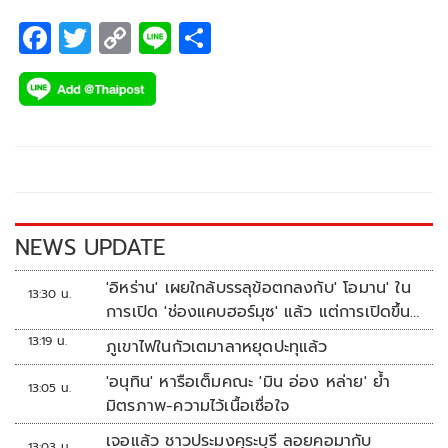
F
T
C
Li
S
ac
wi
o
n
h
e
tt
p
e
ar
b
er
y
e
o
Li
o
n
k
k
NEWS UPDATE
'อิหร่าน' เผยใกล้บรรลุข้อตกลงกับ' โอมาน' ใน
13:30 น.
การเปิด 'ช่องแคบฮอร์มุซ' แล้ว แต่การเปิดขึ้น
อยู่กับสหรัฐฯ
13:19 น.
ภูเขาไฟในกัวเตมาลาหยุดปะทุแล้ว
'อนุทิน' หารือเต็มคณะ 'มิน อ่อง หล่าย' ย้ำ
13:05 น.
มิตรภาพ-ความไว้เนื้อเชื่อใจ
เจอแล้ว ชาวประมงคุระบุรี ลอยคอมากับ
13:03 น.