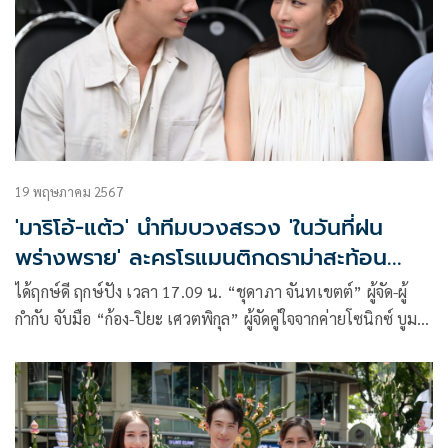
19 พฤษภาคม 2567
'มาริโอ้-แต้ว' นำทีมบวงสรวง 'ในวันที่ฝน
พร่างพราย' ละครโรแมนติกดราม่าสะท้อน
สังคม
ได้ฤกษ์ดี ฤกษ์ปัง เวลา 17.09 น. “ชุดาภา จันทเขตต์” ผู้จัด-ผู้
กำกับ จับมือ “ก้อง-ปิยะ เศวตพิกุล” ผู้จัดคู่ใจจากค่ายโซนิกซ์ บูม
2013 นำทีม “มาริโอ้ เมาเร่อ” และ “แต้ว-ณฐพร เตมีรักษ์” คู่
พระนางที่โคจรมาพบกันในรอบ 12 ปี