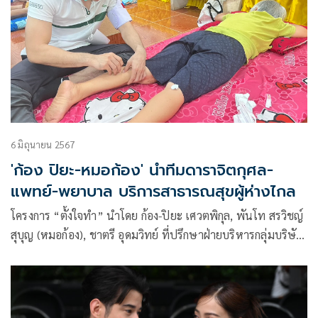
เทนต์
6 มิถุนายน 2567
'ก้อง ปิยะ-หมอก้อง' นำทีมดาราจิตกุศล-
แพทย์-พยาบาล บริการสาธารณสุขผู้ห่างไกล
โครงการ “ตั้งใจทำ” นำโดย ก้อง-ปิยะ เศวตพิกุล, พันโท สรวิชญ์
สุบุญ (หมอก้อง), ชาตรี อุดมวิทย์ ที่ปรึกษาฝ่ายบริหารกลุ่มบริษัท
พอนด์เคมิคอล จำกัด(Masa Lab) ร่วมด้วยทีม แพทย์-พยาบาล-
เภสัชกร บุคลากรทางการแพทย์ ดารานักแสดงจิตกุศล