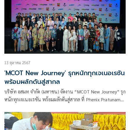
13 ตุลาคม 2567
'MCOT New Journey' รุกหนักทุกเจเนอเรชัน
พร้อมผลักดันสู่สากล
บริษัท อสมท จำกัด (มหาชน) จัดงาน “MCOT New Journey” รุก
หนักทุกเจเนอเรชัน พร้อมผลักดันสู่สากล ที่ Phenix Pratunam
Bangkok โดย ผาติยุทธ ใจสว่าง รักษาการในตำแหน่งผู้อำนวย
การใหญ่ บมจ.อสมท (รก.ผอ.ใหญ่ บมจ. อสมท) ได้เผยถึงทิศทาง
ที่ไม่ล้อมกรอบ สร้างคอมมูนิตี้ที่หลากหลาย พร้อมต่อยอดทุกคอน