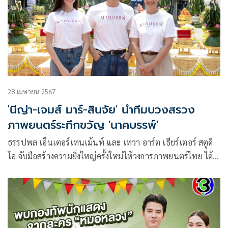
28 เมษายน 2567
'นีญ่า-เจมส์ มาร์-สินจัย' นำทีมบวงสรวง
ภาพยนตร์ระทึกขวัญ 'นาคบรรพ์'
ธรรปพล เอ็นเตอร์เทนเม้นท์ และ เทวา อาร์ต เธียร์เตอร์ สตูดิ
โอ จับมือสร้างความยิ่งใหญ่ครั้งใหม่ให้วงการภาพยนตร์ไทย ได้
ฤกษ์ดีทำพิธีบวงสรวงเปิดกล้องภาพยนตร์ “นาคบรรพ์” (อ่าน
ออกเสียงว่า นาก-คะ-บัน) ภาพยนตร์ระทึกขวัญฟอร์มยักษ์แห่งปี
กับครั้งแรกของการถ่ายทอดตำนาน “พญานาคราชแห่งภาค
ตะวันออก องค์เพชรภัทรนาคราช” ที่ยังไม่เคยมีใครพูดถึง!