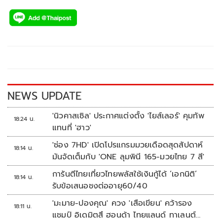
ac
wi
o
n
h
แต่ละงานบรรลุผลสำเร็จและเป็นที่พึงพอใจของลูกค้าอย่างสูงสุด
e
tt
p
e
ar
b
er
y
e
o
Li
o
n
k
k
NEWS UPDATE
'นิวคาสเซิล' ประกาศแต่งตั้ง 'ไยส์เลอร์' คุมทัพ
18:24 น.
แทนที่ 'ฮาว'
'ช่อง 7HD' เปิดโปรแกรมมวยเดือดสุดสัปดาห์
18:14 น.
มันจัดเต็มกับ 'ONE ลุมพินี 165-มวยไทย 7 สี'
การันตีไทยเที่ยวไทยพลัสใช้เงินกู้ได้ ‘เอกนิติ’
18:14 น.
รับข้อเสนอชงต่ออายุ60/40
'มะมาย-ปองคุณ' ควง 'เสือเขียน' คว้ารอง
18:11 น.
แชมป์ อิเดมิตสึ ฮอนด้า ไทยแลนด์ ทาเลนต์