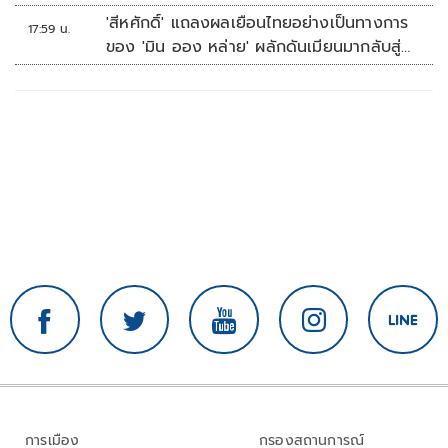
คัพ สนาม 3
'สีหศักดิ์' แถลงผลเยือนไทยอย่างเป็นทางการ
17:59 น.
ของ 'มิน ออง หล่าย' ผลักดันเมียนมากลับสู่
อาเซียน
การเมือง
กรองสถานการณ์