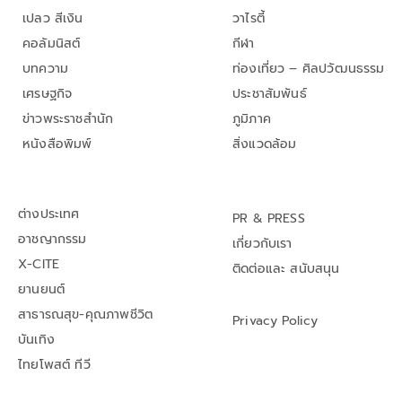
เปลว สีเงิน
วาไรตี้
คอลัมนิสต์
กีฬา
บทความ
ท่องเที่ยว – ศิลปวัฒนธรรม
เศรษฐกิจ
ประชาสัมพันธ์
ข่าวพระราชสำนัก
ภูมิภาค
หนังสือพิมพ์
สิ่งแวดล้อม
ต่างประเทศ
PR & PRESS
อาชญากรรม
เกี่ยวกับเรา
X-CITE
ติดต่อและ สนับสนุน
ยานยนต์
สาธารณสุข-คุณภาพชีวิต
Privacy Policy
บันเทิง
ไทยโพสต์ ทีวี