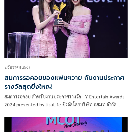
2 ธันวาคม 2567
สมการรอคอยของแฟนๆวาย กับงานประกาศ
รางวัลสุดยิ่งใหญ่
สมการรอคอย สำหรับงานประกาศรางวัล “Y Entertain Awards
2024 presented by JisuLife ซึ่งจัดโดยบริษัท อสมท จำกัด
(มหาชน) ร่วมกับ บริษัท โซนิกซ์ ยูธ จำกัด โดย ก้อง-ปิยะ เศวต
พิกุล ณ True ICON Hall ICONSIAM