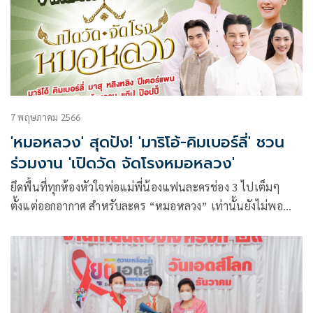
7 พฤษภาคม 2566
'หมอหลวง' สุดปัง! 'มาริโอ้-คิมเบอร์ลี่' ชวน
ร่วมงาน 'เปิดวัด จัดโรงหมอหลวง'
ยึดพื้นที่ทุกห้องหัวใจพ่อแม่พี่น้องแฟนละครช่อง 3 ไปเต็มๆ
ตั้งแต่ออกอากาศ สำหรับละคร “หมอหลวง” เท่านั้นยังไม่พอ
เพื่อตอบรับทุกกระแสที่มีให้กับหมอหลวง ช่อง 3 จับมือกับผู้จัดฯ
คนเก่งที่พ่วงตำแหน่งผู้กำกับ ชุดาภา จันทเขตต์ และ ก้อง-ปิยะ
เศวตพิกุล จากค่าย โซนิกซ์ บูม 2013 จัดกิจกรรมดีต่อใจ ดีต่อ
สุขภาพมาให้รื่นเริงกันอย่างต่อเนื่อง