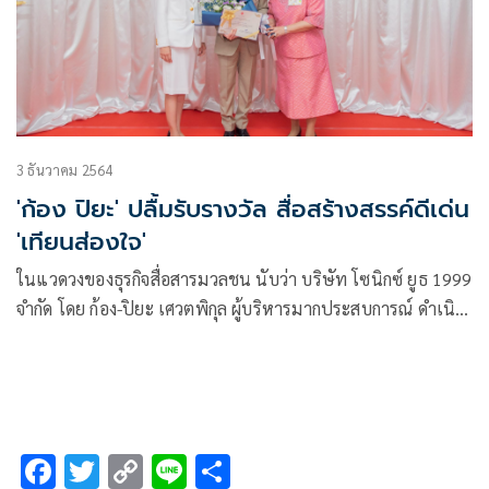
3 ธันวาคม 2564
'ก้อง ปิยะ' ปลื้มรับรางวัล สื่อสร้างสรรค์ดีเด่น
'เทียนส่องใจ'
ในแวดวงของธุรกิจสื่อสารมวลชน นับว่า บริษัท โซนิกซ์ ยูธ 1999
จำกัด โดย ก้อง-ปิยะ เศวตพิกุล ผู้บริหารมากประสบการณ์ ดำเนิน
ธุรกิจในหลายๆ ด้าน อาทิ อีเว้นท์ ออร์กาไนเซอร์ งานด้านการ
ประชาสัมพันธ์ รวมทั้งเป็นผู้ผลิตรายการโทรทัศน์ ละคร
โทรทัศน์ สื่อวีดีโอโปรดักชั่น และสื่อประชาสัมพันธ์ทุกชนิด
พร้อมกับอีเว้นท์ออนไลน์ในทุกรูปแบบ ไม่ว่าจะเป็น Virtual หรือ
Steaming สื่อ Online ด้วยความมุ่งมั่นตั้งใจประกอบกับความ
F
T
C
Li
S
เชี่ยวชาญของทีมงาน พร้อมให้บริการเป็นอย่างดี เพื่อให้งาน