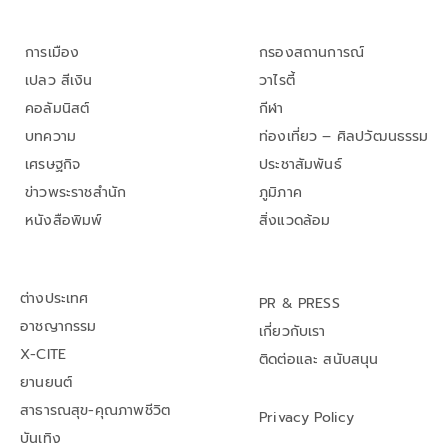
การเมือง
กรองสถานการณ์
เปลว สีเงิน
วาไรตี้
คอลัมนิสต์
กีฬา
บทความ
ท่องเที่ยว – ศิลปวัฒนธรรม
เศรษฐกิจ
ประชาสัมพันธ์
ข่าวพระราชสำนัก
ภูมิภาค
หนังสือพิมพ์
สิ่งแวดล้อม
ต่างประเทศ
PR & PRESS
อาชญากรรม
เกี่ยวกับเรา
X-CITE
ติดต่อและ สนับสนุน
ยานยนต์
สาธารณสุข-คุณภาพชีวิต
Privacy Policy
บันเทิง