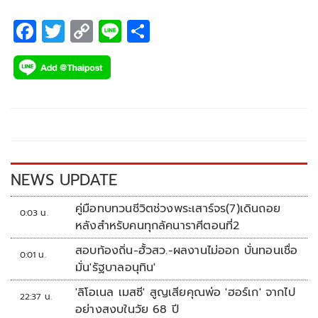
ประเทศ
F
T
C
Li
S
ac
wi
o
n
h
e
tt
p
e
ar
b
er
y
e
o
Li
o
n
k
k
NEWS UPDATE
คู่มือทบทวนชีวิตช่วงพระเสาร์จร(7)เดินถอย
0:03 น.
หลังสำหรับคนทุกลัคนาราศีตอนที่2
สอบท้องถิ่น-ฮั้วสว.-ผลงานไม่ออก บั่นทอนเชื่อ
0:01 น.
มั่น'รัฐบาลอนุทิน'
'ลิโอเนล เมสซี' สูญเสียคุณพ่อ 'ฮอร์เก' จากไป
22:37 น.
อย่างสงบในวัย 68 ปี