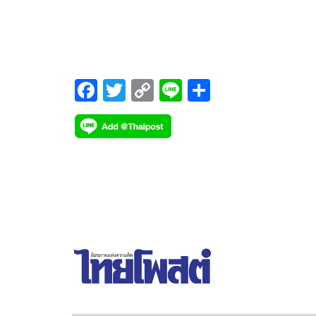
เศก, อ๋อม-อรรคพันธ์ นะมาตร์, พีค-ภัทรศยา เครือสุ
ศิริ, ยิหวา-ปรียากานต์ ใจกันทะ, ปอ-อรรณพ ทองบริสุท
มิลลี่-อภิสรา วงศ์ทัศนีโย, สปาย-ภาสกรณ์ รุ่งเรืองเดช
ภัทร์ ฯลฯ เป็นตัวแทนนักวิ่งและแฟนก้าวด้วยธรรม มา
ร่วมกิจกรรมเดิน-วิ่ง ฯ การกุศล “ก้าวด้วยธรรม MERIT
F
T
C
Li
S
RUN ก้าวไปไหว้พระ ๙ วัด”
ac
wi
o
n
h
e
tt
p
e
ar
b
er
y
e
o
Li
o
n
k
k