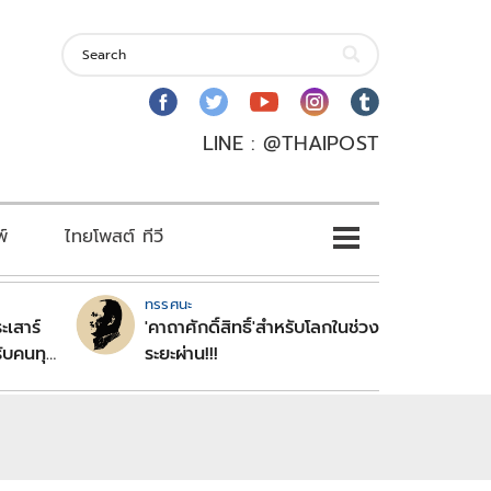
LINE : @THAIPOST
พ์
ไทยโพสต์ ทีวี
ทรรศนะ
ะเสาร์
'คาถาศักดิ์สิทธิ์'สำหรับโลกในช่วง
ับคนทุก
ระยะผ่าน!!!