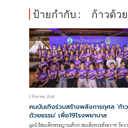
ป้ายกำกับ :
ก้าวด้ว
5 สิงหาคม 2568
คนบันเทิงร่วมสร้างพลังการกุศล 'ก้า
ด้วยธรรม' เพื่อ19โรงพยาบาล
มูลนิธิสมเด็จพระญาณสังวร สมเด็จพระสังฆราช วัดบ