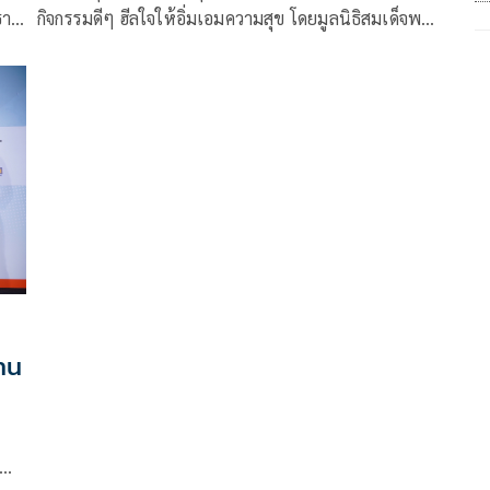
ธาน
กิจกรรมดีๆ ฮีลใจให้อิ่มเอมความสุข โดยมูลนิธิสมเด็จพระ
ก้าว
ญาณสังวร สมเด็จพระสังฆราช วัดบวรนิเวศวิหาร ใน
้
พระบรมราชูปถัมภ์ ได้สืบสานพระปณิธานด้วยการบริจาค
เครื่องมือแพทย์และทุนทรัพย์ เพื่อประโยชน์สาธารณสุข
ของประชาชนที่เผชิญโรคภัยไข้เจ็บ ด้วยการสร้างสรรค์
กิจกรรมเดิน – วิ่ง “ก้าวด้วยธรรม” ขึ้นมา เพื่อให้เกิด
กิจกรรมที่เปิดโอกาสให้ประชาชนผู้มีจิตอาสาพร้อมสร้าง
กุศลร่วมบริจาคสมทบทุน
แทน