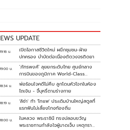
EWS UPDATE
เปิดโอกาสชีวิตใหม่ ผนึกชุมชน-ฝ่าย
19:16 น.
ปกครอง บำบัดต่อเนื่องตัดวงจรติดยา
‘ภัทรพงศ์’ ลุยยกระดับไทย ศูนย์กลาง
19:00 น.
การบินของภูมิภาค World-Class
Aviation Hub | ห้องข่าวไทยโพสต์สุด
พ่อร้อนใจคดีไม่คืบ ลูกโดนหัวโจกในห้อง
18:34 น.
สัปดาห์
ไถเงิน - จี้บุหรี่ตามร่างกาย
'ลิซ่า' ท้า 'โกแพ' ประเดิมบ้านใหญ่สตูลที่
18:19 น.
แรกฟันไม่เลี้ยงโกงท้องถิ่น
ในหลวง พระราชินี ทรงปลอบขวัญ
18:00 น.
พระราชทานกำลังใจผู้บาดเจ็บ เหตุกราด