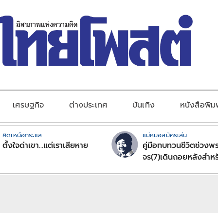
เศรษฐกิจ
ต่างประเทศ
บันเทิง
หนังสือพิม
คิดเหนือกระแส
แม่หมอสมัครเล่น
ตั้งใจด่าเขา...แต่เราเสียหาย
คู่มือทบทวนชีวิตช่วงพร
จร(7)เดินถอยหลังสำหร
ลัคนาราศีตอนที่2