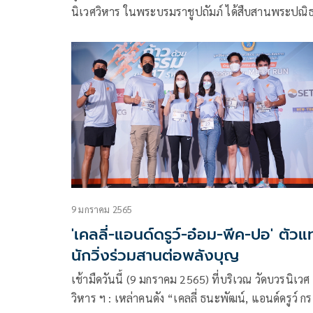
นิเวศวิหาร ในพระบรมราชูปถัมภ์ ได้สืบสานพระปณิ
ด้วยการด้วยการสร้างสรรค์กิจกรรมเดิน – วิ่งการกุศล “
ด้วยธรรม” เพื่อเปิดโอกาสให้ประชาชนผู้มีจิตอาสาได
ร่วมเป็นส่วนหนึ่งในการร่วมบริจาคสมทบทุน
9 มกราคม 2565
'เคลลี่-แอนด์ดรูว์-อ๋อม-พีค-ปอ' ตัว
นักวิ่งร่วมสานต่อพลังบุญ
เช้ามืดวันนี้ (9 มกราคม 2565) ที่บริเวณ วัดบวรนิเวศ
วิหาร ฯ : เหล่าคนดัง “เคลลี่ ธนะพัฒน์, แอนด์ดรูว์ กร