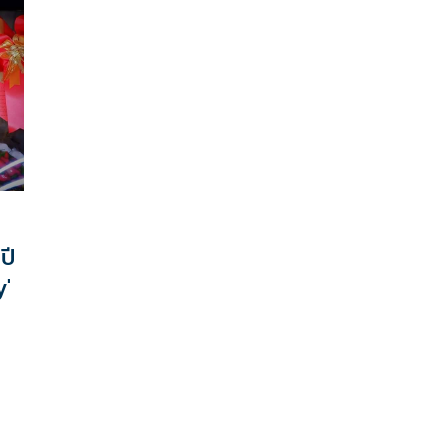
รดักชั่นภาพ มิวสิควิดีโอ ซึ่งใช้เวลากว่า 3 ปี ในการปลุก
้อ
ปั้นโปรเจกต์ยักษ์แห่งปี “New Country” นี้จนออกมา
่าย
ปี
y'
ค้ก
ุณ