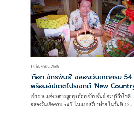
New Country ก็เตรียมส่งดูโอ 2 สาว สมาชิก New
Country ลงสู่สนาม กับเพลง “ติ่งค่ะ” ที่ก๊อททั้งแต่งเนื
ร้อง ทำนอง การเลือกทีมออกแบบท่าเต้น รวมทั้งการถ
ทำมิวสิควิดีโอ เรียกได้ว่าก๊อทลงมือทำเองทุกอย่าง
14 กันยายน 2565
'ก๊อท จักรพันธ์' ฉลองวันเกิดครบ 54 
พร้อมอัปเดตโปรเจกต์ 'New Countr
เจ้าชายแห่งวงการลูกทุ่ง ก๊อท-จักรพันธ์ ครบุรีธีรโชติ
ฉลองวันเกิดครบ 54 ปี ในแบบเรียบง่าย ในวันที่ 13
กันยายนที่ผ่านมา โดยเจ้าตัวปล่อยรูปล่าสุดท่ามกลางเ
วันเกิด และของขวัญวันเกิดอีกมากมายพร้อมคำขอบค
แฟนคลับที่คอยดูแลกัน พร้อมอัปเดตโปรเจกต์ New