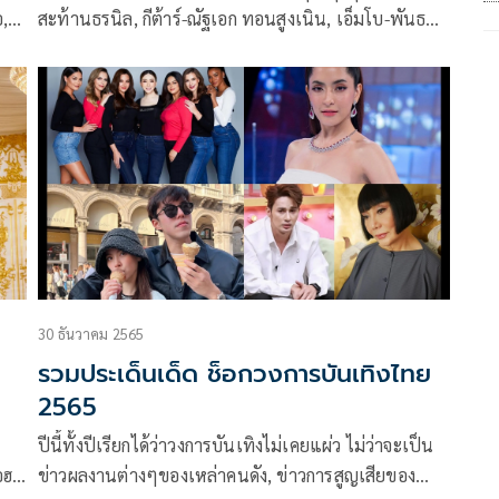
,
สะท้านธรนิล, กีต้าร์-ณัฐเอก ทอนสูงเนิน, เอ็มโบ-พันธ
ก 4
กานต์ พุ่มพฤกษ์ และ ติณติณ-จรัสวี เทียมรัตน์ หลังปล่อย
ผลงานออกมาฮิตติดชาร์ต ในเพลง Stand by หล่อ สร้าง
ปรากฎการณ์บอยแบนด์ลูกทุ่งไวรัลทุกแพลตฟอร์ม
30 ธันวาคม 2565
รวมประเด็นเด็ด ช็อกวงการบันเทิงไทย
2565
ปีนี้ทั้งปีเรียกได้ว่าวงการบันเทิงไม่เคยแผ่ว ไม่ว่าจะเป็น
อฮา
ข่าวผลงานต่างๆของเหล่าคนดัง, ข่าวการสูญเสียของ