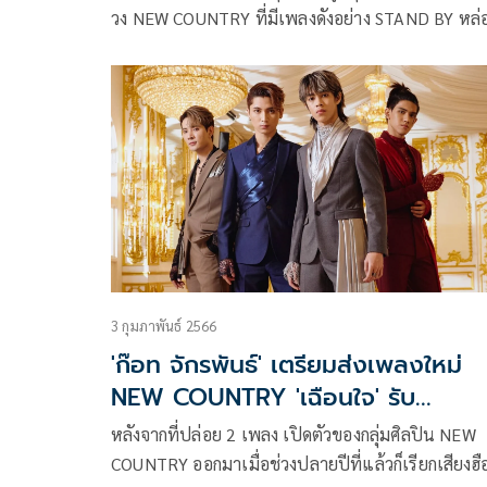
วง NEW COUNTRY ที่มีเพลงดังอย่าง STAND BY หล่อ
เฉือนใจ และล่าสุด กับเพลง “รบกวนเอ็นดู” ที่มีสมาชิ
หนุ่ม นำโดย นุ, ติณติณ, เอ็มโบ และ กีต้าร์ ล่าสุด 1 ใน
สมาชิกวง NEW COUNTRY ได้แก่ นุ-พุฒธิวัฒน์ หนุ่ม
สุพรรณ ก็เข้ารับพระราชทานปริญญาบัตร
ดุริยางคศาสตร์บัณฑิต เอกขับร้องสากล มหาวิทยาลัย
มหิดล
3 กุมภาพันธ์ 2566
'ก๊อท จักรพันธ์' เตรียมส่งเพลงใหม่
NEW COUNTRY 'เฉือนใจ' รับ
วาเลนไทน์
หลังจากที่ปล่อย 2 เพลง เปิดตัวของกลุ่มศิลปิน NEW
COUNTRY ออกมาเมื่อช่วงปลายปีที่แล้วก็เรียกเสียงฮื