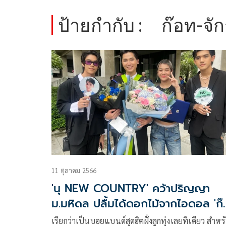
ป้ายกำกับ :
ก๊อท-จัก
11 ตุลาคม 2566
'นุ NEW COUNTRY' คว้าปริญญา
ม.มหิดล ปลื้มได้ดอกไม้จากไอดอล 'ก
จักรพันธ์'
เรียกว่าเป็นบอยแบนด์สุดฮิตฝั่งลูกทุ่งเลยทีเดียว สำหร