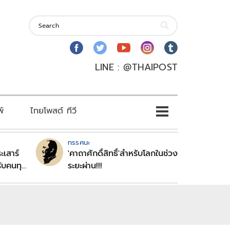
LINE : @THAIPOST
พ์
ไทยโพสต์ ทีวี
ทรรศนะ
ะเสาร์
'คาถาศักดิ์สิทธิ์'สำหรับโลกในช่วง
ับคนทุก
ระยะผ่าน!!!