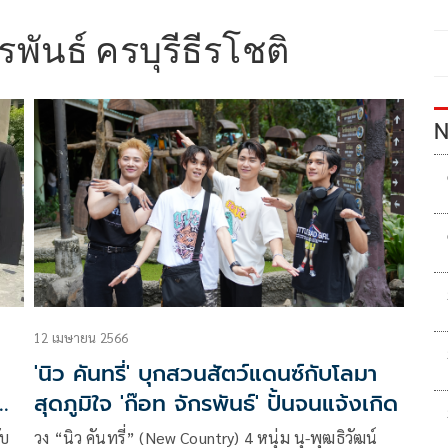
รพันธ์ ครบุรีธีรโชติ
N
12 เมษายน 2566
'นิว คันทรี่' บุกสวนสัตว์แดนซ์กับโลมา
๊อท
สุดภูมิใจ 'ก๊อท จักรพันธ์' ปั้นจนแจ้งเกิด
ับ
วง “นิว คันทรี่” (New Country) 4 หนุ่ม นุ-พุฒธิวัฒน์