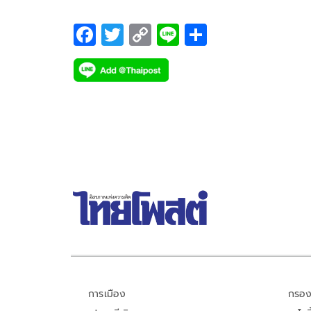
Country
F
T
C
Li
S
ac
wi
o
n
h
e
tt
p
e
ar
b
er
y
e
o
Li
o
n
k
k
การเมือง
กรอง