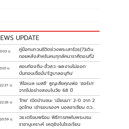
EWS UPDATE
คู่มือทบทวนชีวิตช่วงพระเสาร์จร(7)เดิน
0:03 น.
ถอยหลังสำหรับคนทุกลัคนาราศีตอนที่2
สอบท้องถิ่น-ฮั้วสว.-ผลงานไม่ออก
0:01 น.
บั่นทอนเชื่อมั่น'รัฐบาลอนุทิน'
'ลิโอเนล เมสซี' สูญเสียคุณพ่อ 'ฮอร์เก'
22:37 น.
จากไปอย่างสงบในวัย 68 ปี
'ไทย' เปิดบ้านชนะ 'เมียนมา' 2-0 จาก 2
22:26 น.
จุดโทษ เข้ารอบรองฯ บอลอาเซียน ดวล
'สิงคโปร์'
วธ.เตรียมพร้อม พิธีการศพในพระบรม
20:59 น.
ราชานุเคราะห์ เหตุยิงในโรงเรียน