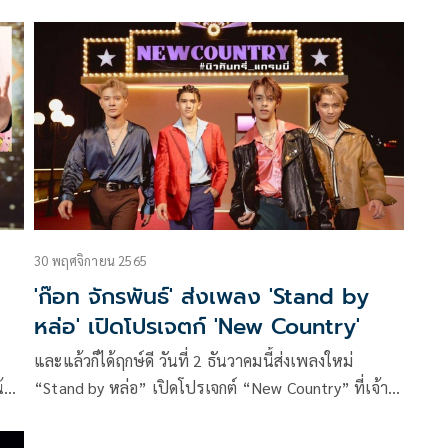
ว
บุคคลในวงการบันเทิง, เรื่องราวความรัก รวมไปถึงการ
ฟ้องร้องและคดีความต่างๆ ก็ล้วนแล้วแต่มีมาไม่ขาดสาย
วันนี้เราจะมาย้อนข่าวเด็ดตั้งแต่ต้นปีจนถึงปลายปีว่ามี
ข่าวไหนที่ทำเอาวงการบันเทิงสั่นสะเทือนกันบ้าง
30 พฤศจิกายน 2565
'ก๊อท จักรพันธ์' ส่งเพลง 'Stand by
หล่อ' เปิดโปรเจตก์ 'New Country'
และแล้วก็ได้ฤกษ์ดี วันที่ 2 ธันวาคมนี้ส่งเพลงใหม่
้า
“Stand by หล่อ” เปิดโปรเจกต์ “New Country” ที่เจ้า
๊อท
ชายลูกทุ่ง ก๊อท-จักรพันธ์ ครบุรีธีรโชติ ดูแลเองทุกอย่าง
์
ตั้งแต่คัดเลือกศิลปินหน้าใหม่ แต่งเพลงเอง รวมไปถึงโป