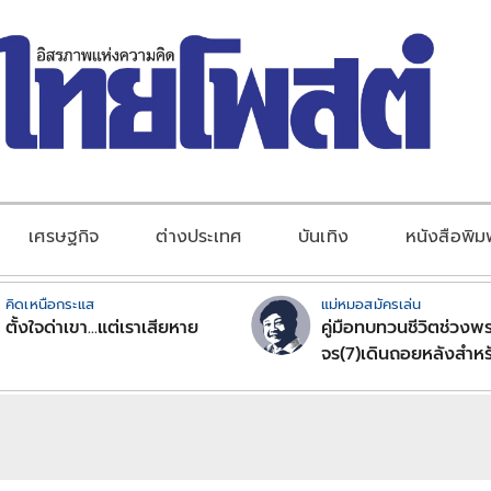
เศรษฐกิจ
ต่างประเทศ
บันเทิง
หนังสือพิม
คิดเหนือกระแส
แม่หมอสมัครเล่น
ตั้งใจด่าเขา...แต่เราเสียหาย
คู่มือทบทวนชีวิตช่วงพร
จร(7)เดินถอยหลังสำหร
ลัคนาราศีตอนที่2