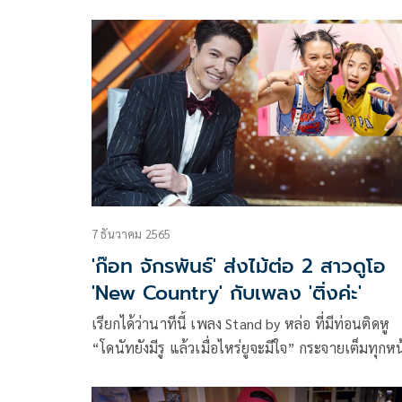
ให้กับแฟนๆเพลงในโซเชี่ยล มากมาย โดยเฉพาะชา
TikTok ต่างก็เต้นท่า “โดนัทยังมีรู” กันเป็น 100,000
คลิปเลยทีเดียว
7 ธันวาคม 2565
'ก๊อท จักรพันธ์' ส่งไม้ต่อ 2 สาวดูโอ
'New Country' กับเพลง 'ติ่งค่ะ'
เรียกได้ว่านาทีนี้ เพลง Stand by หล่อ ที่มีท่อนติดหู
“โดนัทยังมีรู แล้วเมื่อไหร่ยูจะมีใจ” กระจายเต็มทุกหน
ฟีดโซเชียล จนยอดวิวทะลุ 1 ล้านวิวไปแล้ว ล่าสุด “ก
จักรพันธ์” เจ้าชายลูกทุ่งที่ทำหน้า Producer โปรเจกต