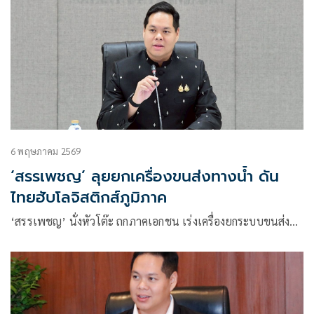
6 พฤษภาคม 2569
‘สรรเพชญ’ ลุยยกเครื่องขนส่งทางน้ำ ดัน
ไทยฮับโลจิสติกส์ภูมิภาค
‘สรรเพชญ’ นั่งหัวโต๊ะ ถกภาคเอกชน เร่งเครื่องยกระบบขนส่ง…