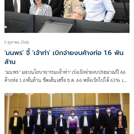
5 ตุลาคม 2566
'มนพร' จี้ 'เจ้าท่า' เบิกจ่ายงบค้างท่อ 1.6 พัน
ล้าน
‘มนพร’ มอบนโยบาย’กรมเจ้าท่า‘เร่งเบิกจ่ายงบประมาณปี 66
ค้างท่อ 1.6พันล้าน ขีดเส้นเสร็จ ธ.ค. 66 หลังเบิกไปได้ 63% เล็ง
ขอตั้งงบปี 67 กว่า 7.7พันล้าน ผุดติดระบบ AI วัดเสียงดังเรือ
โดยสาร-เรือท่องเที่ยว