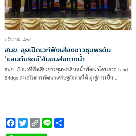
7 ธันวาคม 2564
สนข. ลุยเปิดเวทีฟังเสียงชาวชุมพรดัน
’แลนด์บริดจ์’ฮับขนส่งทางน้ำ
สนข. เปิดเวทีฟังเสียงชาวชุมพรเดินหน้าพัฒนาโครงการ Land
Bridge ส่งเสริมการพัฒนาเศรษฐกิจภาคใต้ มุ่งสู่การเป็น
ศูนย์กลางการขนส่งทางน้ำ ยกระดับท่าเรือสู่ Smart Port ดัน
ท่าเรือระนอง เป็นประตูการค้าฝั่งอันดามัน เชื่อมโยงท่าเรือกลุ่ม
ประเทศแถมเอเชียใต้
F
T
C
Li
S
ac
wi
o
n
h