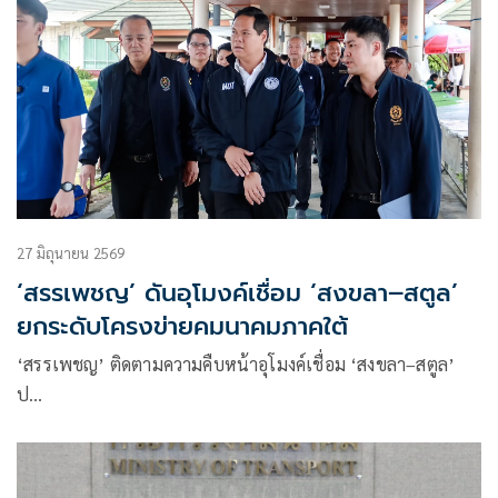
27 มิถุนายน 2569
‘สรรเพชญ’ ดันอุโมงค์เชื่อม ‘สงขลา–สตูล’
ยกระดับโครงข่ายคมนาคมภาคใต้
‘สรรเพชญ’ ติดตามความคืบหน้าอุโมงค์เชื่อม ‘สงขลา–สตูล’
ป…