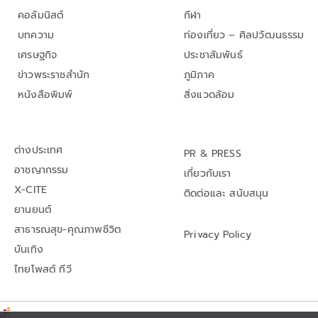
คอลัมนิสต์
กีฬา
บทความ
ท่องเที่ยว – ศิลปวัฒนธรรม
เศรษฐกิจ
ประชาสัมพันธ์
ข่าวพระราชสำนัก
ภูมิภาค
หนังสือพิมพ์
สิ่งแวดล้อม
ต่างประเทศ
PR & PRESS
อาชญากรรม
เกี่ยวกับเรา
X-CITE
ติดต่อและ สนับสนุน
ยานยนต์
สาธารณสุข-คุณภาพชีวิต
Privacy Policy
บันเทิง
ไทยโพสต์ ทีวี