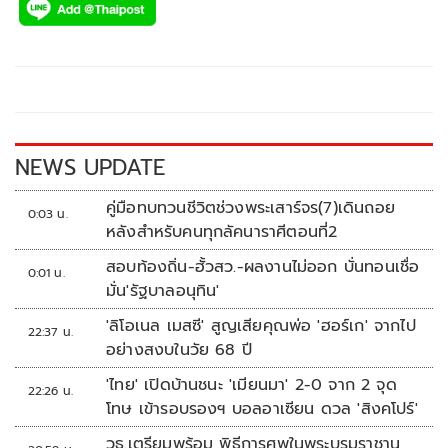
e
tt
p
e
ar
b
er
y
e
o
Li
o
n
k
k
NEWS UPDATE
คู่มือทบทวนชีวิตช่วงพระเสาร์จร(7)เดินถอย
0:03 น.
หลังสำหรับคนทุกลัคนาราศีตอนที่2
สอบท้องถิ่น-ฮั้วสว.-ผลงานไม่ออก บั่นทอนเชื่อ
0:01 น.
มั่น'รัฐบาลอนุทิน'
'ลิโอเนล เมสซี' สูญเสียคุณพ่อ 'ฮอร์เก' จากไป
22:37 น.
อย่างสงบในวัย 68 ปี
'ไทย' เปิดบ้านชนะ 'เมียนมา' 2-0 จาก 2 จุด
22:26 น.
โทษ เข้ารอบรองฯ บอลอาเซียน ดวล 'สิงคโปร์'
วธ.เตรียมพร้อม พิธีการศพในพระบรมราชานุ