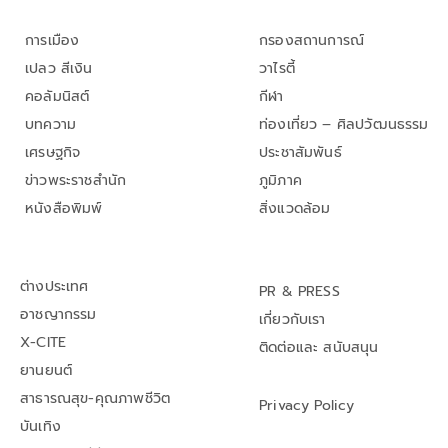
การเมือง
กรองสถานการณ์
เปลว สีเงิน
วาไรตี้
คอลัมนิสต์
กีฬา
บทความ
ท่องเที่ยว – ศิลปวัฒนธรรม
เศรษฐกิจ
ประชาสัมพันธ์
ข่าวพระราชสำนัก
ภูมิภาค
หนังสือพิมพ์
สิ่งแวดล้อม
ต่างประเทศ
PR & PRESS
อาชญากรรม
เกี่ยวกับเรา
X-CITE
ติดต่อและ สนับสนุน
ยานยนต์
สาธารณสุข-คุณภาพชีวิต
Privacy Policy
บันเทิง