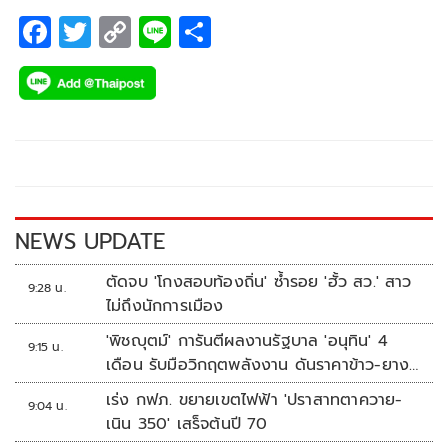
F
T
C
Li
S
ac
wi
o
n
h
e
tt
p
e
ar
b
er
y
e
o
Li
o
n
k
k
NEWS UPDATE
ตัดจบ 'โกงสอบท้องถิ่น' ซ้ำรอย 'ฮั้ว สว.' สาว
9:28 น.
ไม่ถึงนักการเมือง
'พิชญุตม์' การันตีผลงานรัฐบาล 'อนุทิน' 4
9:15 น.
เดือน รับมือวิกฤตพลังงาน ดันราคาข้าว-ยาง-
ปาล์ม พุ่งต่อเนื่อง พร้อมอัดมาตรการช่วยลด
เร่ง กฟภ. ขยายเขตไฟฟ้า 'ปราสาทตาควาย-
9:04 น.
ต้นทุน-ขยายตลาดโลก
เนิน 350' เสร็จต้นปี 70