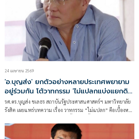
24 เมษายน 2569
'อ.บุญส่ง' ยกตัวอย่างหลายประเทศพยายาม
อยู่ร่วมกัน โต้วาทกรรม 'ไม่แปลกแบ่งแยกดิน
แดน'
รศ.ดร.บุญส่ง ชเลธร สถาบันรัฐประศาสนศาสตร์ฯ มหาวิทยาลัย
รังสิต เผยแพร่บทความ เรื่อง วาทกรรม “ไม่แปลก” คือเบื้องหลัง
การเมืองของการ “แบ่งแยก” มีเนื้อหาดังนี้