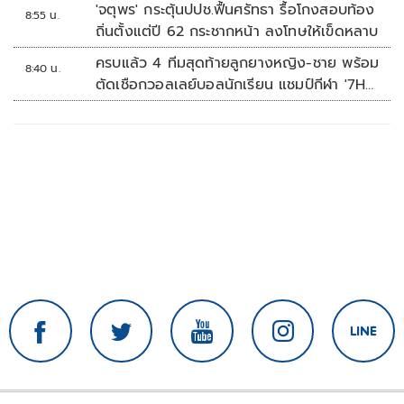
'จตุพร' กระตุ้นปปช.ฟื้นศรัทธา รื้อโกงสอบท้อง
8:55 น.
ถิ่นตั้งแต่ปี 62 กระชากหน้า ลงโทษให้เข็ดหลาบ
ครบแล้ว 4 ทีมสุดท้ายลูกยางหญิง-ชาย พร้อม
8:40 น.
ตัดเชือกวอลเลย์บอลนักเรียน แชมป์กีฬา '7HD
2026'