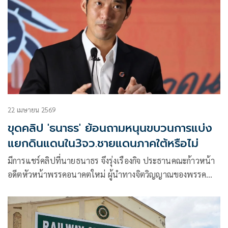
22 เมษายน 2569
ขุดคลิป 'ธนาธร' ย้อนถามหนุนขบวนการแบ่ง
แยกดินแดนใน3จว.ชายแดนภาคใต้หรือไม่
มีการแชร์คลิปที่นายธนาธร จึงรุ่งเรืองกิจ ประธานคณะก้าวหน้า
อดีตหัวหน้าพรรคอนาคตใหม่ ผู้นำทางจิตวิญญาณของพรรค
ประชาชน กล่าวถึงสถานการณ์ในสามจังหวัดชายแดนภาคใต้
ตอนหนึ่งว่า “จริง ๆ ในกรณีสามจังหวัดชายแดน ผมสามารถพูด
ถึงกรณีเปรียบเทียบในหลายพื้นที่ทั่วโลกได้เลยนะ