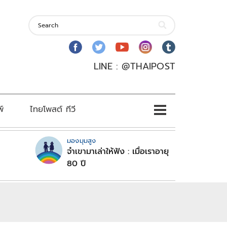
LINE : @THAIPOST
พ์
ไทยโพสต์ ทีวี
มองมุมสูง
จำเขามาเล่าให้ฟัง : เมื่อเราอายุ
80 ปี