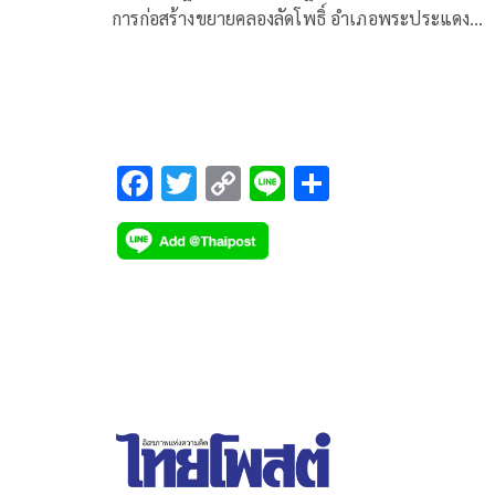
การก่อสร้างขยายคลองลัดโพธิ์ อำเภอพระประแดง
จังหวัดสมุทรปราการ ซึ่งเป็นโครงการในพระราชดำริ
พระบาทสมเด็จพระเจ้าอยู่หัวรัชกาลที่ 9
F
T
C
Li
S
ac
wi
o
n
h
e
tt
p
e
ar
b
er
y
e
o
Li
o
n
k
k