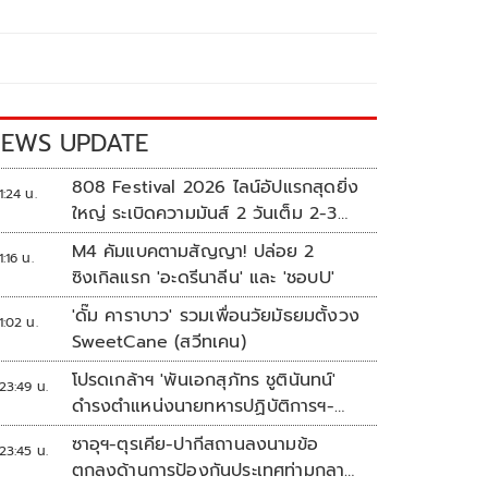
EWS UPDATE
808 Festival 2026 ไลน์อัปแรกสุดยิ่ง
1:24 น.
ใหญ่ ระเบิดความมันส์ 2 วันเต็ม 2-3
ต.ค.นี้
M4 คัมแบคตามสัญญา! ปล่อย 2
1:16 น.
ซิงเกิลแรก 'อะดรีนาลีน' และ 'ชอบU'
'ดั๊ม คาราบาว' รวมเพื่อนวัยมัธยมตั้งวง
1:02 น.
SweetCane (สวีทเคน)
โปรดเกล้าฯ 'พันเอกสุภัทร ชูตินันทน์'
23:49 น.
ดำรงตำแหน่งนายทหารปฏิบัติการฯ-
พระราชทานยศ 'พลตรี'
ซาอุฯ-ตุรเคีย-ปากีสถานลงนามข้อ
23:45 น.
ตกลงด้านการป้องกันประเทศท่ามกลาง