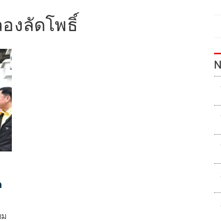
งลัดโพธิ์
N
ด
าม