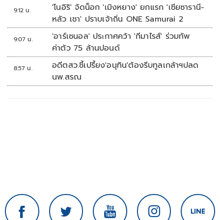
'โนอิริ' จัดน็อก 'เมิงหยาง' ยกแรก 'เซียซารานี-
9:12 น.
หลัว เชา' ปราบเจ้าถิ่น ONE Samurai 2
'อาร์เซนอล' ประกาศคว้า 'กีมาไรส์' ร่วมทัพ
9:07 น.
ค่าตัว 75 ล้านปอนด์
อดีตสว.ชี้เปรี้ยง'อนุทิน'ต้องรีบทูลเกล้าฯปลด
8:57 น.
นพ.สรณ