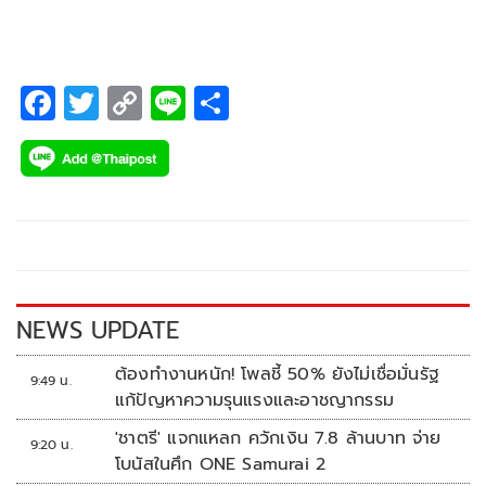
F
T
C
Li
S
ac
wi
o
n
h
e
tt
p
e
ar
b
er
y
e
o
Li
o
n
k
k
NEWS UPDATE
ต้องทำงานหนัก! โพลชี้ 50% ยังไม่เชื่อมั่นรัฐ
9:49 น.
แก้ปัญหาความรุนแรงและอาชญากรรม
'ชาตรี' แจกแหลก ควักเงิน 7.8 ล้านบาท จ่าย
9:20 น.
โบนัสในศึก ONE Samurai 2