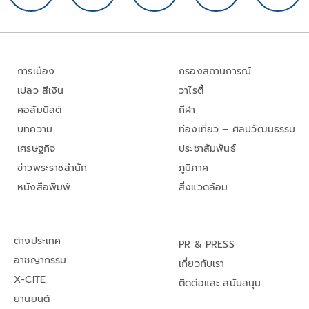
การเมือง
กรองสถานการณ์
เปลว สีเงิน
วาไรตี้
คอลัมนิสต์
กีฬา
บทความ
ท่องเที่ยว – ศิลปวัฒนธรรม
เศรษฐกิจ
ประชาสัมพันธ์
ข่าวพระราชสำนัก
ภูมิภาค
หนังสือพิมพ์
สิ่งแวดล้อม
ต่างประเทศ
PR & PRESS
อาชญากรรม
เกี่ยวกับเรา
X-CITE
ติดต่อและ สนับสนุน
ยานยนต์