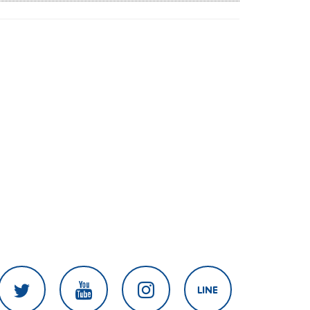
มนุษยชนแต่กลับเงียบ