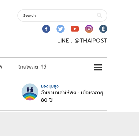
LINE : @THAIPOST
พ์
ไทยโพสต์ ทีวี
มองมุมสูง
จำเขามาเล่าให้ฟัง : เมื่อเราอายุ
80 ปี