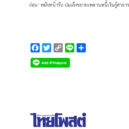
ก่อน’ พยักหน้ารับ ปมเล็งขยายเพดานหนี้เงินกู้สาธ
จาก 70% เป็น 75%
F
T
C
Li
S
ac
wi
o
n
h
e
tt
p
e
ar
b
er
y
e
o
Li
o
n
k
k