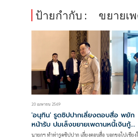
ป้ายกำกับ :
ขยายเ
20 เมษายน 2569
'อนุทิน' รูดซิปปากเลี่ยงตอบสื่อ พยัก
หน้ารับ ปมเล็งขยายเพดานหนี้เงินกู้
สาธารณะ จาก 70% เป็น 75%
นายกฯ ทำท่ารูดซิปปาก เลี่ยงตอบสื่อ บอกขอไปเชียง