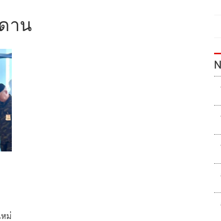
พดาน
N
ใหม่