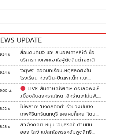
EWS UPDATE
สื่อแดนกิมจิ แฉ! ส.บอลเกาหลีใต้ ซื้อ
9:34 น.
บริการทางเพศเอาใจผู้ตัดสินต่างชาติ
'จตุพร' ถอดบทเรียนเหตุสลดยิงใน
9:24 น.
โรงเรียน ห่วงปืน-ปัญหาเด็ก แนะ
ศธ.เร่งอุดช่องโหว่
LIVE สัมภาษณ์พิเศษ ดร.เลอพงษ์
9:00 น.
.เบื้องลับสงครามโหด .อิหร่านจะไม่แพ้..
.ระเบียบโลกใหม่ในตะวันออกกลาง…. |
ไม่พลาด! 'มงคลกิตติ์' ร่วมวงปมยิง
8:52 น.
อิสรภาพแห่งความคิด กับ..สำราญ รอด
เทพศิรินทร์นนทบุรี เผยผมก็เคย 'โดน
เพชร
เล่น'
สว.อังคณา หนุน 'อนุสรณ์' ต้านมิน
8:28 น.
ออง ไลง์ แปลกใจพรรคส้มพูดสิทธิ