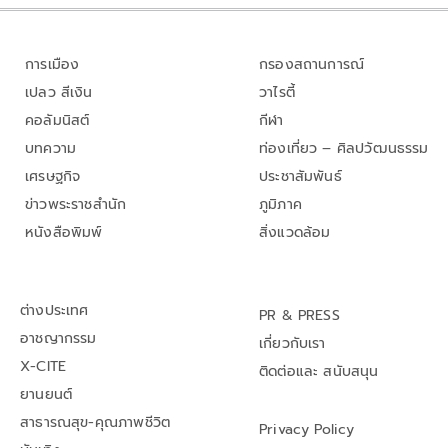
การเมือง
กรองสถานการณ์
เปลว สีเงิน
วาไรตี้
คอลัมนิสต์
กีฬา
บทความ
ท่องเที่ยว – ศิลปวัฒนธรรม
เศรษฐกิจ
ประชาสัมพันธ์
ข่าวพระราชสำนัก
ภูมิภาค
หนังสือพิมพ์
สิ่งแวดล้อม
ต่างประเทศ
PR & PRESS
อาชญากรรม
เกี่ยวกับเรา
X-CITE
ติดต่อและ สนับสนุน
ยานยนต์
สาธารณสุข-คุณภาพชีวิต
Privacy Policy