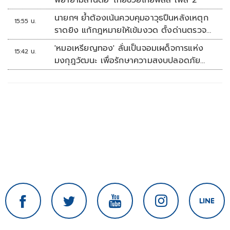
พยายามสานต่อ 'ไทยช่วยไทยพลัส เฟส 2'
นายกฯ ย้ำต้องเน้นควบคุมอาวุธปืนหลังเหตุก
15:55 น.
ราดยิง แก้กฎหมายให้เข้มงวด ตั้งด่านตรวจ
เพิ่ม
'หมอเหรียญทอง' ลั่นเป็นจอมเผด็จการแห่ง
15:42 น.
มงกุฎวัฒนะ เพื่อรักษาความสงบปลอดภัย
ภายในรพ.