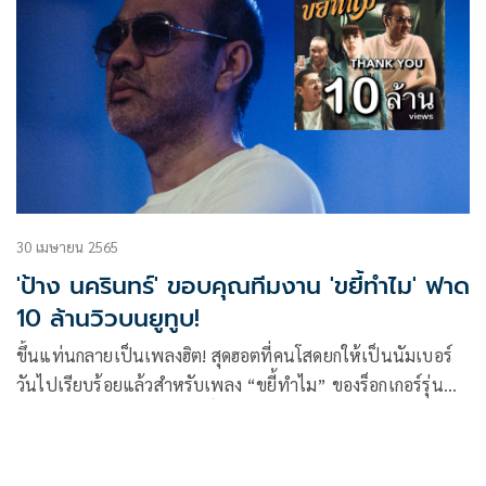
30 เมษายน 2565
'ป้าง นครินทร์' ขอบคุณทีมงาน 'ขยี้ทำไม' ฟาด
10 ล้านวิวบนยูทูบ!
ขึ้นแท่นกลายเป็นเพลงฮิต! สุดฮอตที่คนโสดยกให้เป็นนัมเบอร์
วันไปเรียบร้อยแล้วสำหรับเพลง “ขยี้ทำไม” ของร็อกเกอร์รุ่น
ใหญ่ “ป้าง-นครินทร์ กิ่งศักดิ์” ถึงแม้จะผันตัวมาเป็นศิลปินอิสระ
ทำงานเพลงแบบไร้สังกัด ลงช่องเล็กๆ Youtube : Kamin
Kingsak ของลูกสาว แต่นาทีนี้ก็แรงไม่หยุดฉุดไม่อยู่ไปแล้ว ด้วย