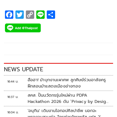
เนื้อหาเพลงและมิวสิกวิดีโอที่ขอตะโกนแทนใจคนโสดเมื่อเจอ
ญาติๆ เพื่อนๆ ถามว่าทำไมยังไม่มีคู่ หรือยังไม่แต่งงาน
F
T
C
Li
S
ac
wi
o
n
h
e
tt
p
e
ar
b
er
y
e
o
Li
o
n
k
k
NEWS UPDATE
ฮือฮา! ม้าบุกงานเผาศพ ลูกศิษย์ร่วมอาลัยครู
16:44 น.
ฝึกสอนม้าแสดงเมืองอ่างทอง
สคส. ปั้นนวัตกรรุ่นใหม่ผ่าน PDPA
16:37 น.
Hackathon 2026 ดัน ‘Privacy by Design
for all’ สู่โซลูชันคุ้มครองข้อมูลส่วนบุคคลที่
'อนุทิน' เดินงานโอทอปศิลปาชีพ บอกจะ
16:04 น.
ใช้ได้จริง