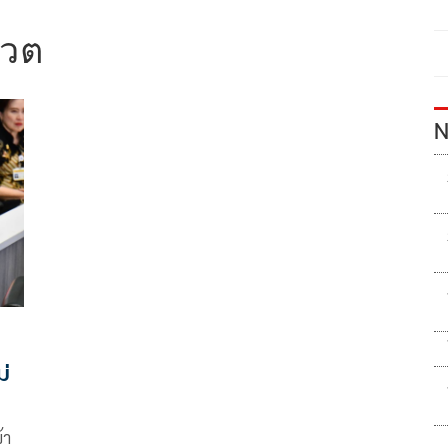
หวต
N
ม่
้า