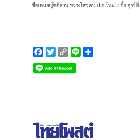
ชื่อเสนอญัตติด่วน ขวางโหวตป.ป.ช.ใหม่ 3 ชื่อ ศุกร์ที่
30 พ.ค.
F
T
C
Li
S
ac
wi
o
n
h
e
tt
p
e
ar
b
er
y
e
o
Li
o
n
k
k