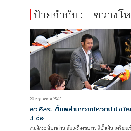
ป้ายกำกับ :
ขวางโ
20 พฤษภาคม 2568
สว.อิสระ ดิ้นพล่านขวางโหวตป.ป.ช.ให
3 ชื่อ
สว.อิสระ ดิ้นพล่าน ดับเครื่องชน สว.สีน้ำเงิน เตรียมเข