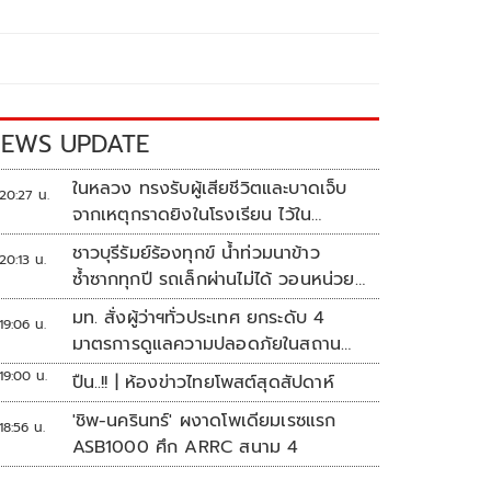
EWS UPDATE
ในหลวง ทรงรับผู้เสียชีวิตและบาดเจ็บ
20:27 น.
จากเหตุกราดยิงในโรงเรียน ไว้ใน
พระบรมราชานุเคราะห์
ชาวบุรีรัมย์ร้องทุกข์ น้ำท่วมนาข้าว
20:13 น.
ซ้ำซากทุกปี รถเล็กผ่านไม่ได้ วอนหน่วย
งานเร่งแก้ไข
มท. สั่งผู้ว่าฯทั่วประเทศ ยกระดับ 4
19:06 น.
มาตรการดูแลความปลอดภัยในสถาน
ศึกษา
19:00 น.
ปืน..!! | ห้องข่าวไทยโพสต์สุดสัปดาห์
'ชิพ-นครินทร์' ผงาดโพเดียมเรซแรก
18:56 น.
ASB1000 ศึก ARRC สนาม 4