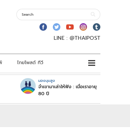
LINE : @THAIPOST
พ์
ไทยโพสต์ ทีวี
มองมุมสูง
จำเขามาเล่าให้ฟัง : เมื่อเราอายุ
80 ปี