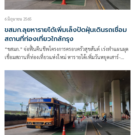
6 มิถุนายน 2565
ขสมก.ลุยหารายได้เพิ่มเล็งปัดฝุ่นเดินรถเชื่อม
สถานที่ท่องเที่ยวใกล้กรุง
“ขสมก.” จ่อฟื้นคืนชีพโครงการครอบครัวสุขสันต์ เร่งทำแผนผุด
เชื่อมสถานที่ท่องเที่ยวแห่งใหม่ หารายได้เพิ่มวันหยุดเสาร์-
อาทิตย์-นักขัตฤกษ์ คาดอีก 2 เดือน ชงบอร์ด ไฟเขียว ก่อนลุยขอ
อนุญาต “กรมขนส่ง” วิ่งนอกเส้นทางระยะทางไม่เกิน 200 กม.
พร้อม MOU กับสถานที่ปลายทาง