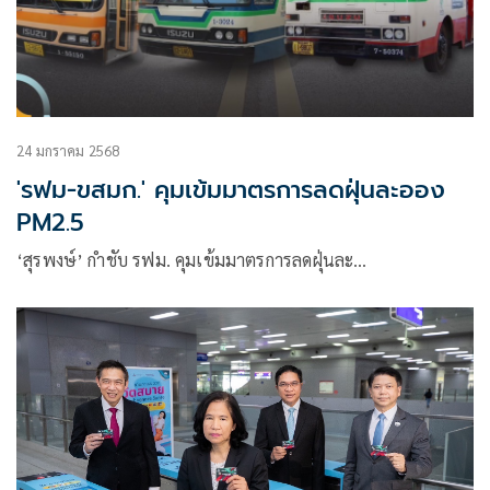
24 มกราคม 2568
'รฟม-ขสมก.' คุมเข้มมาตรการลดฝุ่นละออง
PM2.5
‘สุรพงษ์’ กำชับ รฟม. คุมเข้มมาตรการลดฝุ่นละ…