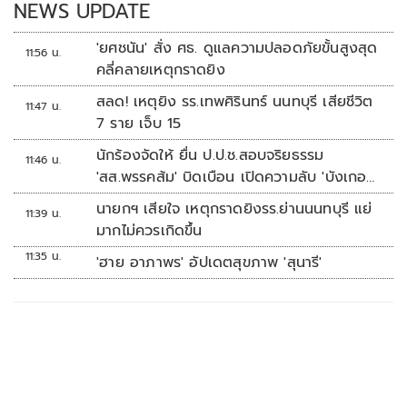
NEWS UPDATE
'ยศชนัน' สั่ง ศธ. ดูแลความปลอดภัยขั้นสูงสุด
11:56 น.
คลี่คลายเหตุกราดยิง
สลด! เหตุยิง รร.เทพศิรินทร์ นนทบุรี เสียชีวิต
11:47 น.
7 ราย เจ็บ 15
นักร้องจัดให้ ยื่น ป.ป.ช.สอบจริยธรรม
11:46 น.
'สส.พรรคส้ม' บิดเบือน เปิดความลับ 'บังเกอร์
ทหาร'
นายกฯ เสียใจ เหตุกราดยิงรร.ย่านนนทบุรี แย่
11:39 น.
มากไม่ควรเกิดขึ้น
11:35 น.
'ฮาย อาภาพร' อัปเดตสุขภาพ 'สุนารี'