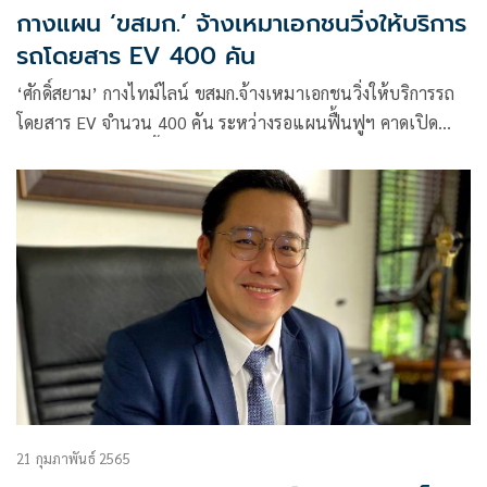
กางแผน ‘ขสมก.’ จ้างเหมาเอกชนวิ่งให้บริการ
รถโดยสาร EV 400 คัน
‘ศักดิ์สยาม’ กางไทม์ไลน์ ขสมก.จ้างเหมาเอกชนวิ่งให้บริการรถ
โดยสาร EV จำนวน 400 คัน ระหว่างรอแผนฟื้นฟูฯ คาดเปิด
ประกวดราคา พ.ค.นี้ รู้ตัวผู้ชนะ มิ.ย. ก่อนทยอยให้บริการเฟส
แรก 224 คันภายใน ส.ค.65 ครบตามแผนภายในสิ้นปี 65
21 กุมภาพันธ์ 2565