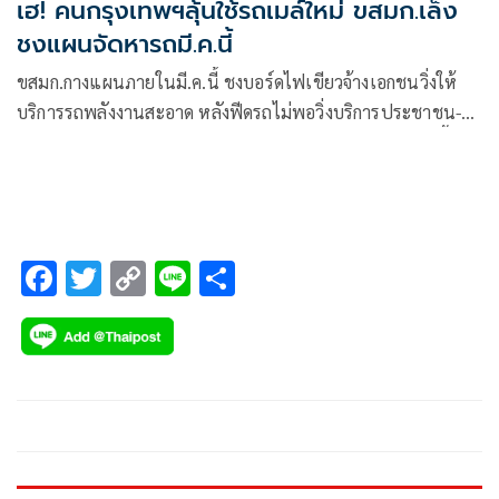
เฮ! คนกรุงเทพฯลุ้นใช้รถเมล์ใหม่ ขสมก.เล็ง
ชงแผนจัดหารถมี.ค.นี้
ขสมก.กางแผนภายในมี.ค.นี้ ชงบอร์ดไฟเขียวจ้างเอกชนวิ่งให้
บริการรถพลังงานสะอาด หลังฟีดรถไม่พอวิ่งบริการประชาชน-
เสียงบค่าซ่อมบำรุงรถเก่า ลุยเดินหน้าควบคู่ระหว่างรอแผนฟื้นฟู
ฉบับใหม่ ส่วนยอดคนใช้รถเมล์ปัจจุบันกว่า 5-6 แสนคน/วัน
F
T
C
Li
S
ac
wi
o
n
h
e
tt
p
e
ar
b
er
y
e
o
Li
o
n
k
k