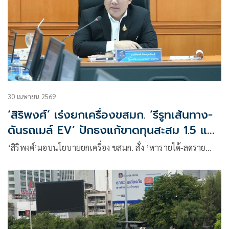
30 เมษายน 2569
‘สิริพงศ์’ เร่งยกเครื่องขสมก. ‘รีรูทเส้นทาง-
ดันรถเมล์ EV’ ปักธงแก้ขาดทุนสะสม 1.5 แสน
ล้าน
‘สิริพงศ์’มอบนโยบายยกเครื่อง ขสมก. สั่ง ’หารายได้-ลดราย…