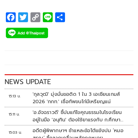
F
T
C
Li
S
ac
wi
o
n
h
e
tt
p
e
ar
b
er
y
e
o
Li
o
n
k
k
NEWS UPDATE
'กุลวุฒิ' มุ่งมั่นขอติด 1 ใน 3 เอเชียนเกมส์
15:13 น.
2026 'กกท.' เชื่อทัพขนไก่มีเหรียญแน่
'อ.อัจฉราวดี' ชี้ปมแก้ไขคุณธรรมในโรงเรียน
15:11 น.
อยู่ในมือ 'อนุทิน' ต้องใช้ยาแรงกับ ก.ศึกษา
เรื่องปืนแค่ปลายเหตุ
อดีตผู้พิพากษาฯ ชำแหละข้อโต้แย้งปม ‘หมอ
15:03 น.