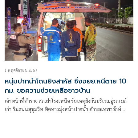
1 พฤศจิกายน 2567
หนุ่มปากน้ำโดนยิงสาหัส ซิ่งจยย.หนีตาย 10
กม. ขอความช่วยเหลือชาวบ้าน
เจ้าหน้าที่ตำรวจ สภ.สำโรงเหนือ รับเหตุยิงกันบริเวณอู่รถเมล์
เก่า ริมถนนสุขุมวิท ทิศทางมุ่งหน้าปากน้ำ ตำบลเทพารักษ์
อำเภอเมือง จังหวัดสมุทรปราการ