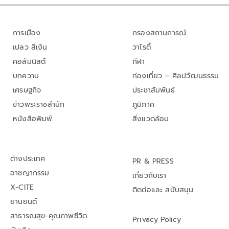
การเมือง
กรองสถานการณ์
เปลว สีเงิน
วาไรตี้
คอลัมนิสต์
กีฬา
บทความ
ท่องเที่ยว – ศิลปวัฒนธรรม
เศรษฐกิจ
ประชาสัมพันธ์
ข่าวพระราชสำนัก
ภูมิภาค
หนังสือพิมพ์
สิ่งแวดล้อม
ต่างประเทศ
PR & PRESS
อาชญากรรม
เกี่ยวกับเรา
X-CITE
ติดต่อและ สนับสนุน
ยานยนต์
สาธารณสุข-คุณภาพชีวิต
Privacy Policy