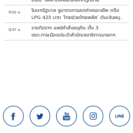
สรณ’ ชี้คลาดเคลื่อนหลักกฎหมาย
โฆษกรัฐบาล ชูมาตรการลดค่าครองชีพ ตรึง
13:32 น.
LPG 423 บาท ‘ไทยช่วยไทยพลัส’ ดันเงินหมุน
แสนล้าน
ราชกิจจาฯ แพร่คำสั่งอนุทิน ตั้ง 3
12:37 น.
ขรก.การเมืองประจำสำนักเลขาธิการนายกฯ