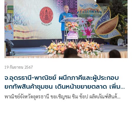
19 กันยายน 2567
จ.อุดรธานี-พาณิชย์ ผนึกภาคีและผู้ประกอบ
ยกทัพสินค้าชุมชน เดินหน้าขยายตลาด เพิ่ม
ช่องทางการจำหน่าย
พาณิชย์จังหวัดอุดรธานี ขอเชิญชม ชิม ช้อป ผลิตภัณฑ์สินค้…