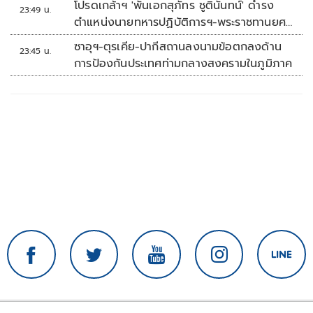
โปรดเกล้าฯ 'พันเอกสุภัทร ชูตินันทน์' ดำรง
23:49 น.
ตำแหน่งนายทหารปฏิบัติการฯ-พระราชทานยศ
'พลตรี'
ซาอุฯ-ตุรเคีย-ปากีสถานลงนามข้อตกลงด้าน
23:45 น.
การป้องกันประเทศท่ามกลางสงครามในภูมิภาค