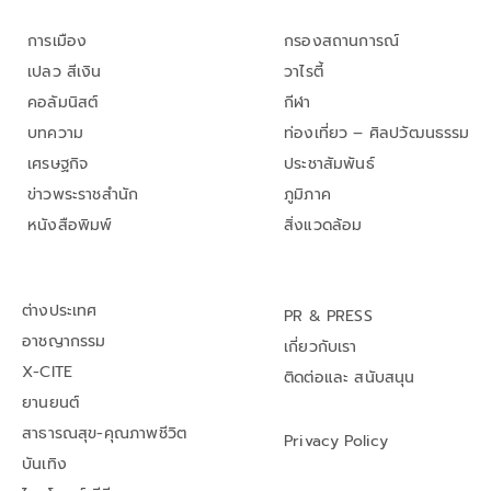
การเมือง
กรองสถานการณ์
เปลว สีเงิน
วาไรตี้
คอลัมนิสต์
กีฬา
บทความ
ท่องเที่ยว – ศิลปวัฒนธรรม
เศรษฐกิจ
ประชาสัมพันธ์
ข่าวพระราชสำนัก
ภูมิภาค
หนังสือพิมพ์
สิ่งแวดล้อม
ต่างประเทศ
PR & PRESS
อาชญากรรม
เกี่ยวกับเรา
X-CITE
ติดต่อและ สนับสนุน
ยานยนต์
สาธารณสุข-คุณภาพชีวิต
Privacy Policy
บันเทิง