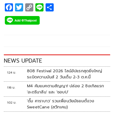
F
T
C
Li
S
ac
wi
o
n
h
e
tt
p
e
ar
b
er
y
e
o
Li
o
n
k
k
NEWS UPDATE
808 Festival 2026 ไลน์อัปแรกสุดยิ่งใหญ่
1:24 น.
ระเบิดความมันส์ 2 วันเต็ม 2-3 ต.ค.นี้
M4 คัมแบคตามสัญญา! ปล่อย 2 ซิงเกิลแรก
1:16 น.
'อะดรีนาลีน' และ 'ชอบU'
'ดั๊ม คาราบาว' รวมเพื่อนวัยมัธยมตั้งวง
1:02 น.
SweetCane (สวีทเคน)