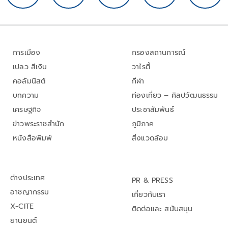
การเมือง
กรองสถานการณ์
เปลว สีเงิน
วาไรตี้
คอลัมนิสต์
กีฬา
บทความ
ท่องเที่ยว – ศิลปวัฒนธรรม
เศรษฐกิจ
ประชาสัมพันธ์
ข่าวพระราชสำนัก
ภูมิภาค
หนังสือพิมพ์
สิ่งแวดล้อม
ต่างประเทศ
PR & PRESS
อาชญากรรม
เกี่ยวกับเรา
X-CITE
ติดต่อและ สนับสนุน
ยานยนต์