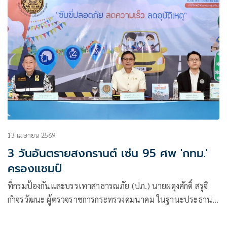
13 เมษายน 2569
3 วันอันตรายสงกรานต์ เซ่น 95 ศพ 'กทม.'
ครองแชมป์
ที่กรมป้องกันและบรรเทาสาธารณภัย (ปภ.) นายผดุงศักดิ์ สรุจิ
กำจรวัฒนะ ผู้ตรวจราชการกระทรวงคมนาคม ในฐานะประธาน
แถลงข่าวสรุปผลการดำเนินงานของศูนย์อำนวยการป้องกันและ
ลดอุบัติเหตุทางถนน (ศปถ.) ช่วงเทศกาลสงกรานต์