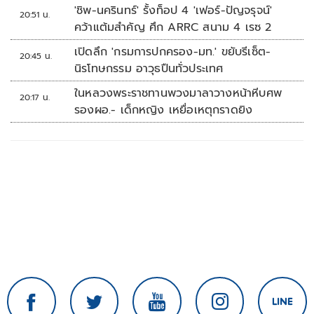
นัดรวด
'ชิพ-นครินทร์' รั้งท็อป 4 'เฟอร์-ปัญจรุจน์'
20:51 น.
คว้าแต้มสำคัญ ศึก ARRC สนาม 4 เรซ 2
เปิดลึก 'กรมการปกครอง-มท.' ขยับรีเซ็ต-
20:45 น.
นิรโทษกรรม อาวุธปืนทั่วประเทศ
ในหลวงพระราชทานพวงมาลาวางหน้าหีบศพ
20:17 น.
รองผอ.- เด็กหญิง เหยื่อเหตุกราดยิง