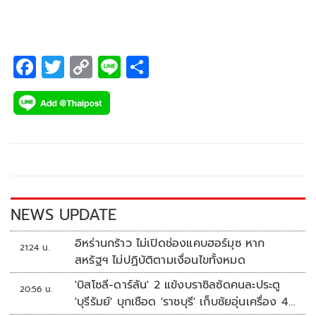
F
T
C
Li
S
ac
wi
o
n
h
e
tt
p
e
ar
b
er
y
e
o
Li
o
n
k
k
NEWS UPDATE
อิหร่านกร้าว ไม่เปิดช่องแคบฮอร์มุซ หาก
21:24 น.
สหรัฐฯ ไม่ปฏิบัติตามเงื่อนไขทั้งหมด
'บิสโซลี-ดาร์ลัน' 2 แข้งบราซิลซัดคนละประตู
20:56 น.
'บุรีรัมย์' บุกเชือด 'ราชบุรี' เก็บชัยอุ่นเครื่อง 4