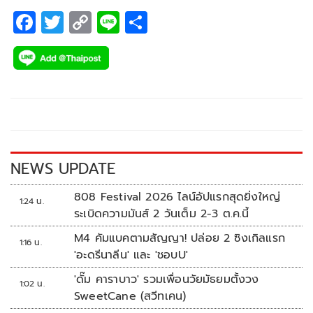
F
T
C
Li
S
ac
wi
o
n
h
e
tt
p
e
ar
b
er
y
e
o
Li
o
n
k
k
NEWS UPDATE
808 Festival 2026 ไลน์อัปแรกสุดยิ่งใหญ่
1:24 น.
ระเบิดความมันส์ 2 วันเต็ม 2-3 ต.ค.นี้
M4 คัมแบคตามสัญญา! ปล่อย 2 ซิงเกิลแรก
1:16 น.
'อะดรีนาลีน' และ 'ชอบU'
'ดั๊ม คาราบาว' รวมเพื่อนวัยมัธยมตั้งวง
1:02 น.
SweetCane (สวีทเคน)