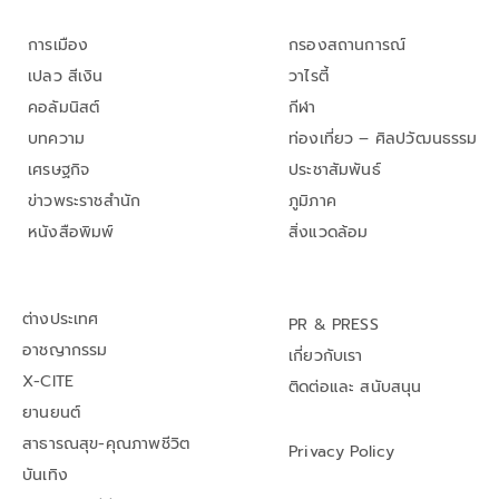
การเมือง
กรองสถานการณ์
เปลว สีเงิน
วาไรตี้
คอลัมนิสต์
กีฬา
บทความ
ท่องเที่ยว – ศิลปวัฒนธรรม
เศรษฐกิจ
ประชาสัมพันธ์
ข่าวพระราชสำนัก
ภูมิภาค
หนังสือพิมพ์
สิ่งแวดล้อม
ต่างประเทศ
PR & PRESS
อาชญากรรม
เกี่ยวกับเรา
X-CITE
ติดต่อและ สนับสนุน
ยานยนต์
สาธารณสุข-คุณภาพชีวิต
Privacy Policy
บันเทิง