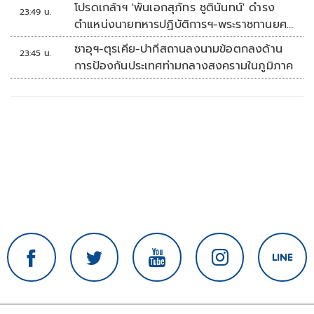
โปรดเกล้าฯ 'พันเอกสุภัทร ชูตินันทน์' ดำรง
23:49 น.
ตำแหน่งนายทหารปฏิบัติการฯ-พระราชทานยศ
'พลตรี'
ซาอุฯ-ตุรเคีย-ปากีสถานลงนามข้อตกลงด้าน
23:45 น.
การป้องกันประเทศท่ามกลางสงครามในภูมิภาค