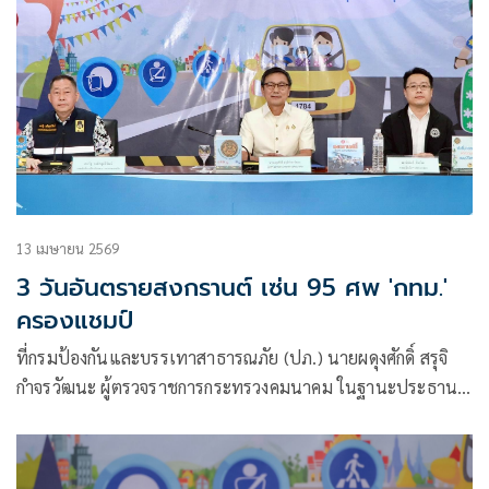
13 เมษายน 2569
3 วันอันตรายสงกรานต์ เซ่น 95 ศพ 'กทม.'
ครองแชมป์
ที่กรมป้องกันและบรรเทาสาธารณภัย (ปภ.) นายผดุงศักดิ์ สรุจิ
กำจรวัฒนะ ผู้ตรวจราชการกระทรวงคมนาคม ในฐานะประธาน
แถลงข่าวสรุปผลการดำเนินงานของศูนย์อำนวยการป้องกันและ
ลดอุบัติเหตุทางถนน (ศปถ.) ช่วงเทศกาลสงกรานต์