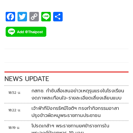
F
T
C
Li
S
ac
wi
o
n
h
e
tt
p
e
ar
b
er
y
e
o
Li
o
n
k
k
NEWS UPDATE
กสทช. กำชับสื่อเสนอข่าวเหตุรุนแรงในโรงเรียน
18:52 น.
งดภาพสะเทือนใจ-รายละเอียดเสี่ยงเลียนแบบ
เจ้าฟ้าทีปังกรรัศมีโชติฯ ทรงทำกิจกรรมอาสา
18:22 น.
ปรุงข้าวผัดหมูพระราชทานประชาชน
โปรดเกล้าฯ พระราชทานยศข้าราชการใน
18:19 น.