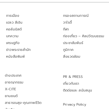
การเมือง
กรองสถานการณ์
เปลว สีเงิน
วาไรตี้
คอลัมนิสต์
กีฬา
บทความ
ท่องเที่ยว – ศิลปวัฒนธรรม
เศรษฐกิจ
ประชาสัมพันธ์
ข่าวพระราชสำนัก
ภูมิภาค
หนังสือพิมพ์
สิ่งแวดล้อม
ต่างประเทศ
PR & PRESS
อาชญากรรม
เกี่ยวกับเรา
X-CITE
ติดต่อและ สนับสนุน
ยานยนต์
สาธารณสุข-คุณภาพชีวิต
Privacy Policy