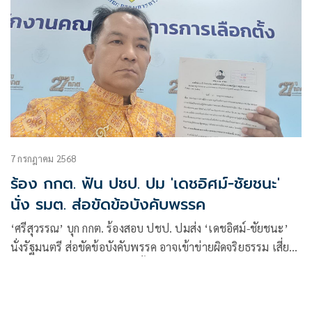
7 กรกฎาคม 2568
ร้อง กกต. ฟัน ปชป. ปม 'เดชอิศม์-ชัยชนะ'
นั่ง รมต. ส่อขัดข้อบังคับพรรค
‘ศรีสุวรรณ’ บุก กกต. ร้องสอบ ปชป. ปมส่ง ‘เดชอิศม์-ชัยชนะ’
นั่งรัฐมนตรี ส่อขัดข้อบังคับพรรค อาจเข้าข่ายผิดจริยธรรม เสี่ยง
โทษปรับ-เพิกถอนสิทธิเลือกตั้ง-ยุบพรรค