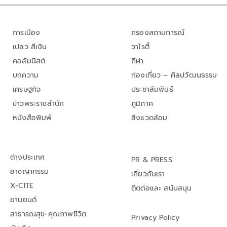
การเมือง
กรองสถานการณ์
เปลว สีเงิน
วาไรตี้
คอลัมนิสต์
กีฬา
บทความ
ท่องเที่ยว – ศิลปวัฒนธรรม
เศรษฐกิจ
ประชาสัมพันธ์
ข่าวพระราชสำนัก
ภูมิภาค
หนังสือพิมพ์
สิ่งแวดล้อม
ต่างประเทศ
PR & PRESS
อาชญากรรม
เกี่ยวกับเรา
X-CITE
ติดต่อและ สนับสนุน
ยานยนต์
สาธารณสุข-คุณภาพชีวิต
Privacy Policy