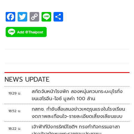
F
T
C
Li
S
ac
wi
o
n
h
e
tt
p
e
ar
b
er
y
e
o
Li
o
n
k
k
NEWS UPDATE
สกัดจับหน้าโรงพัก สองหนุ่มควบกระบะบุโรทั่ง
19:29 น.
ขนเฮโรอีน-ไอซ์ มูลค่า 100 ล้าน
กสทช. กำชับสื่อเสนอข่าวเหตุรุนแรงในโรงเรียน
18:52 น.
งดภาพสะเทือนใจ-รายละเอียดเสี่ยงเลียนแบบ
เจ้าฟ้าทีปังกรรัศมีโชติฯ ทรงทำกิจกรรมอาสา
18:22 น.