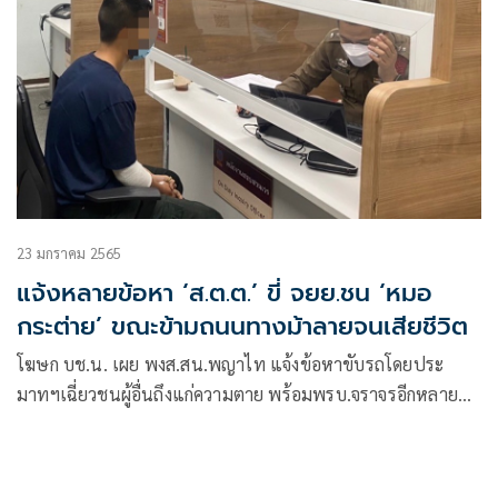
23 มกราคม 2565
แจ้งหลายข้อหา ‘ส.ต.ต.’ ขี่ จยย.ชน ‘หมอ
กระต่าย’ ขณะข้ามถนนทางม้าลายจนเสียชีวิต
โฆษก บช.น. เผย พงส.สน.พญาไท แจ้งข้อหาขับรถโดยประ
มาทฯเฉี่ยวชนผู้อื่นถึงแก่ความตาย พร้อมพรบ.จราจรอีกหลาย
ข้อหา กับ ‘ส.ต.ต.’ สังกัด อคฝ. ขี่รถจยย.ชน ‘หมอกระต่าย’ ขณะ
ข้ามถนนทางม้าลายจนเสียชีวิต