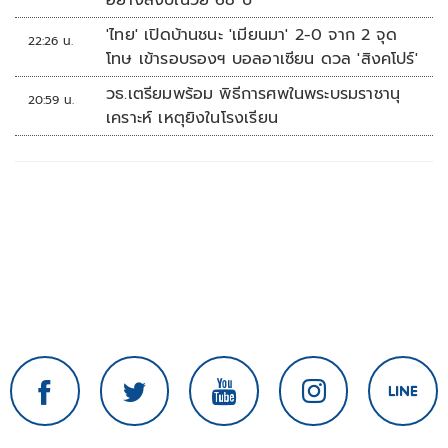
อย่างสงบในวัย 68 ปี
'ไทย' เปิดบ้านชนะ 'เมียนมา' 2-0 จาก 2 จุด
22:26 น.
โทษ เข้ารอบรองฯ บอลอาเซียน ดวล 'สิงคโปร์'
วธ.เตรียมพร้อม พิธีการศพในพระบรมราชานุ
20:59 น.
เคราะห์ เหตุยิงในโรงเรียน