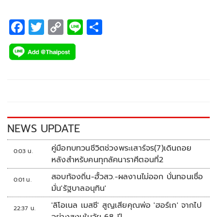
F
T
C
Li
S
ac
wi
o
n
h
e
tt
p
e
ar
b
er
y
e
o
Li
o
n
k
k
NEWS UPDATE
คู่มือทบทวนชีวิตช่วงพระเสาร์จร(7)เดินถอย
0:03 น.
หลังสำหรับคนทุกลัคนาราศีตอนที่2
สอบท้องถิ่น-ฮั้วสว.-ผลงานไม่ออก บั่นทอนเชื่อ
0:01 น.
มั่น'รัฐบาลอนุทิน'
'ลิโอเนล เมสซี' สูญเสียคุณพ่อ 'ฮอร์เก' จากไป
22:37 น.