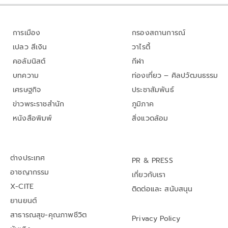
การเมือง
กรองสถานการณ์
เปลว สีเงิน
วาไรตี้
คอลัมนิสต์
กีฬา
บทความ
ท่องเที่ยว – ศิลปวัฒนธรรม
เศรษฐกิจ
ประชาสัมพันธ์
ข่าวพระราชสำนัก
ภูมิภาค
หนังสือพิมพ์
สิ่งแวดล้อม
ต่างประเทศ
PR & PRESS
อาชญากรรม
เกี่ยวกับเรา
X-CITE
ติดต่อและ สนับสนุน
ยานยนต์
สาธารณสุข-คุณภาพชีวิต
Privacy Policy