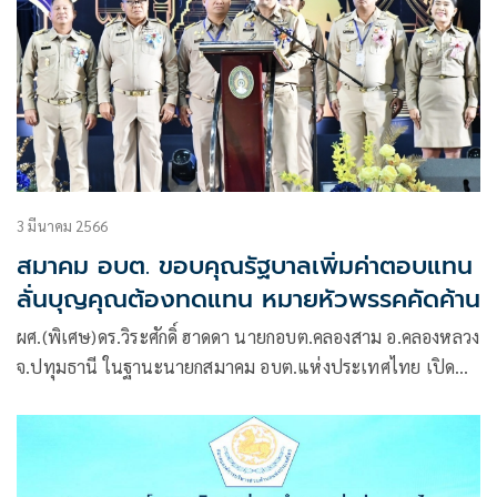
3 มีนาคม 2566
สมาคม อบต. ขอบคุณรัฐบาลเพิ่มค่าตอบแทน
ลั่นบุญคุณต้องทดแทน หมายหัวพรรคคัดค้าน
ผศ.(พิเศษ)ดร.วิระศักดิ์ ฮาดดา นายกอบต.คลองสาม อ.คลองหลวง
จ.ปทุมธานี ในฐานะนายกสมาคม อบต.แห่งประเทศไทย เปิด
เผยว่า สมาชิกสมาคม อบต.แห่งประเทศไทยต้องขอขอบคุณ
รัฐบาล โดยเฉพาะพล.อ.ประยุทธ์ จันทร์โอชา