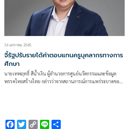
16 มกราคม 2565
จี้รัฐปรับรายได้ค่าตอบแทนครูบุคลากรทางการ
ศึกษา
นายเทพฤทธิ์ สีน้ำเงิน ผู้อำนวยการศูนย์นวัตกรรมและข้อมูล
พรรคไทยสร้างไทย กล่าวว่าจากสถานการณ์การแพร่ระบาดของ
โรคโควิด
F
T
C
Li
S