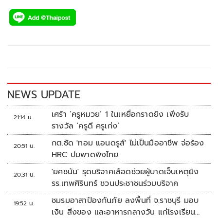
ac
wi
o
n
h
e
tt
p
e
ar
b
er
y
e
o
Li
o
n
k
k
NEWS UPDATE
เศร้า ‘ครูหมวย’ 1 ในเหยื่อกราดยิง เพิ่งรับ
21:14 น.
รางวัล ‘ครูดี ครูเก่ง’
กต.ซัด 'ทอม แอนดรูส์' ไม่เป็นมืออาชีพ จ่อร้อง
20:51 น.
HRC ปมพาดพิงไทย
'ยศชนัน' รุดบริจาคเลือดช่วยผู้บาดเจ็บเหตุยิง
20:31 น.
รร.เทพศิรินทร์ ชวนประชาชนร่วมบริจาค
ชมรมอาสาป้องกันภัย ลงพื้นที่ จ.ราชบุรี มอบ
19:52 น.
เงิน สิ่งของ และอาหารกลางวัน แก่โรงเรียน