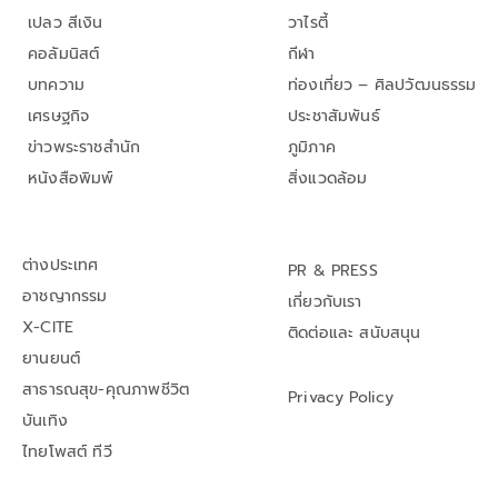
เปลว สีเงิน
วาไรตี้
คอลัมนิสต์
กีฬา
บทความ
ท่องเที่ยว – ศิลปวัฒนธรรม
เศรษฐกิจ
ประชาสัมพันธ์
ข่าวพระราชสำนัก
ภูมิภาค
หนังสือพิมพ์
สิ่งแวดล้อม
ต่างประเทศ
PR & PRESS
อาชญากรรม
เกี่ยวกับเรา
X-CITE
ติดต่อและ สนับสนุน
ยานยนต์
สาธารณสุข-คุณภาพชีวิต
Privacy Policy
บันเทิง
ไทยโพสต์ ทีวี