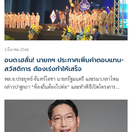
2 มีนาคม 2566
อบต.เฮลั่น! นายกฯ ประกาศเพิ่มค่าตอบแทน-
สวัสดิการ ต้องเร่งทำให้เสร็จ
พล.อ.ประยุทธ์ จันทร์โอชา นายกรัฐมนตรี และรมว.กลาโหม
กล่าวปาฐกถา “ท้องถิ่นต้องไปต่อ” และทำพิธีเปิดโครงการ
สัมมนา “บทบาทท้องถิ่นไทยกับการกระจายอำนาจเพื่อการไปต่อ
อย่างยั่งยืน” ว่า ขอบคุณมากทุกคนที่ได้มาเจอกันในวันนี้จาก
หลายภูมิภาคด้วยกัน