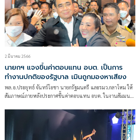
2 มีนาคม 2566
นายกฯ แจงขึ้นค่าตอบแทน อบต. เป็นการ
ทำงานปกติของรัฐบาล เมินถูกมองหาเสียง
พล.อ.ประยุทธ์ จันทร์โอชา นายกรัฐมนตรี และรมว.กลาโหม ให้
สัมภาษณ์ภายหลังประกาศขึ้นค่าตอบแทน อบต. ในงานสัมมนา
อบต.ทั่วประเทศ ว่า เขาได้รับการพิจารณาจากทางกระทรวง
มหาดไทยมาแล้ว