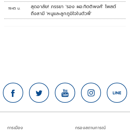
บ้านหนองน้ำใส
สุดอาลัย! ภรรยา 'รอง ผอ.กิตติพงศ์' โพสต์
19:45 น.
ถึงสามี 'หนูและลูกภูมิใจในตัวพี่'
การเมือง
กรองสถานการณ์