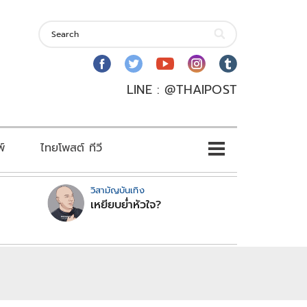
LINE : @THAIPOST
พ์
ไทยโพสต์ ทีวี
วิสามัญบันเทิง
เหยียบย่ำหัวใจ?