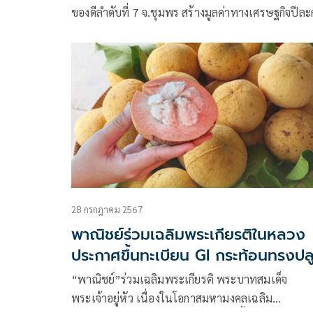
ของดีลำดับที่ 7 จ.ชุมพร สร้างมูลค่าทางเศรษฐกิจปีละ
27 ล้านบาท คาดช่วยเพิ่มรายได้ให้กับเกษตรกรผู้ปลูก
เพิ่มขึ้น
28 กรกฎาคม 2567
พาณิชย์ร่วมเฉลิมพระเกียรติในหลวง
ประกาศขึ้นทะเบียน GI กระท้อนทรงปล
“พาณิชย์”ร่วมเฉลิมพระเกียรติ พระบาทสมเด็จ
พระเจ้าอยู่หัว เนื่องในโอกาสมหามงคลเฉลิม