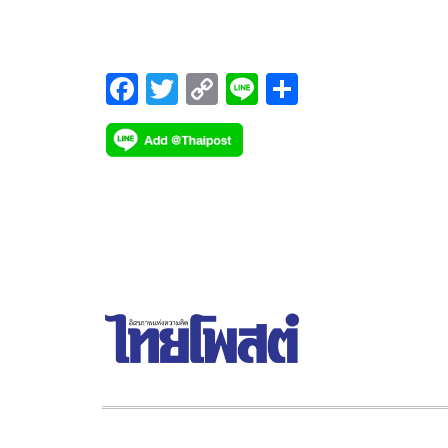
รายการ คาดปีนี้ จะมีการขึ้นทะเบียนใหม่ไม่ต่ำกว่า 1
รายการ
F
T
C
Li
S
ac
wi
o
n
h
e
tt
p
e
ar
b
er
y
e
o
Li
o
n
k
k