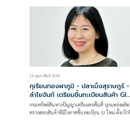
พระชนมพรรษาครบ 6 รอบ ประกาศขึ้นทะเบียน GI
กระท้อนทรงปลูก “กระท้อนทองใบใหญ่บางเจ้าฉ่า” เน
ปุย หอม หวาน มั่นใจช่วยสร้างมูลค่าเพิ่มให้เกษตรกร
16 กุมภาพันธ์ 2565
ทุเรียนทองผาภูมิ - ปลาเม็งสุราษฎร์ -
ลำไยจันท์ เตรียมขึ้นทะเบียนสินค้า GI
ใหม่
กรมทรัพย์สินทางปัญญาเตรียมลงพื้นที่ บุกแหล่งผลิต
ตรวจสอบสินค้าที่มีโอกาสขึ้นทะเบียน GI ใหม่ ตั้งเป้าปี
20 รายการ พร้อมช่วยจัดทำคำขอขึ้นทะเบียน 6 ราย
ทำระบบควบคุมภายใน 8 รายการ ตามมาตรฐานสากล