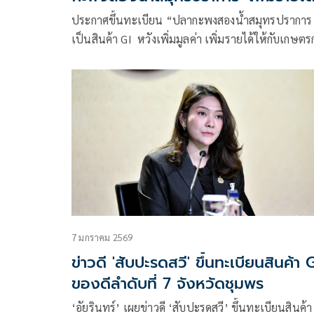
เกษตรกร
ประกาศขึ้นทะเบียน “ปลากะพงสองน้ำสมุทรปราการ
เป็นสินค้า GI หวังเพิ่มมูลค่า เพิ่มรายได้ให้กับเกษตร
และผู้ประกอบการ เผยปึ 68 สร้างรายได้กว่า 500 ล้า
บาท
7 มกราคม 2569
ข่าวดี 'สับปะรดสวี' ขึ้นทะเบียนสินค้า 
ของดีลำดับที่ 7 จังหวัดชุมพร
‘อัยรินทร์’ เผยข่าวดี ‘สับปะรดสวี’ ขึ้นทะเบียนสินค้า