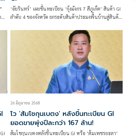
”
‘อัยรินทร์’ เผยขึ้นทะเบียน ‘กุ้งมังกร 7 สีภูเก็ต’ สินค้า GI
กร
ลำดับ 4 ของจังหวัด ยกระดับสินค้าประมงพื้นบ้านสู่สินค้า
น
พรีเมียม ราคากิโลกรัมละ 3,000 บาท คาดสร้างมูลค่าทาง
เศรษฐกิจรวมกว่า 65 ล้านบาทต่อปี
26 มิถุนายน 2568
GI
โว 'ส้มโชกุนเบตง' หลังขึ้นทะเบียน GI
ยอดขายพุ่งปีละกว่า 167 ล้าน!
 GI
ส้มโชกุนเบตงหลังขึ้นทะเบียน GI หรือ ‘ส้มเพชรยะลา’