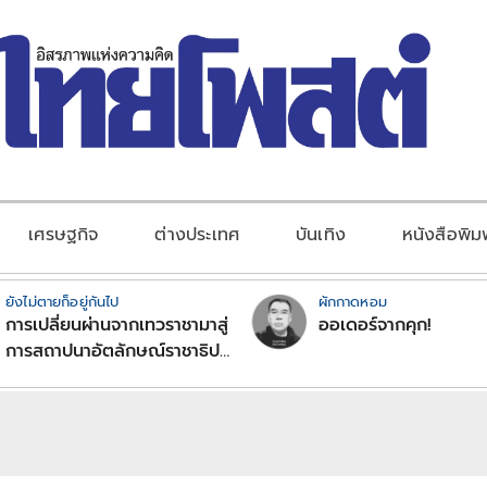
เศรษฐกิจ
ต่างประเทศ
บันเทิง
หนังสือพิม
ยังไม่ตายก็อยู่กันไป
ผักกาดหอม
การเปลี่ยนผ่านจากเทวราชามาสู่
ออเดอร์จากคุก!
การสถาปนาอัตลักษณ์ราชาธิป
ไตยแบบพุทธศาสนาในพระไตร
ปิฏก : สามัญผลสูตรในฐานะ
ทฤษฎีขีดจำกัดของอำนาจรัฐ
เหนือแรงงานและทรัพย์สิน