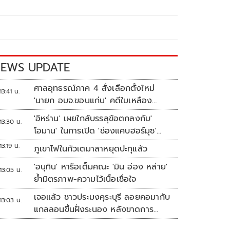
EWS UPDATE
ศาลอุทธรณ์ภาค 4 สั่งเลือกตั้งใหม่
13:41 น.
'นายก อบจ.ขอนแก่น' คดีใบเหลือง
'วัฒนา ช่างเหลา'
'อิหร่าน' เผยใกล้บรรลุข้อตกลงกับ'
13:30 น.
โอมาน' ในการเปิด 'ช่องแคบฮอร์มุซ'
แล้ว แต่การเปิดขึ้นอยู่กับสหรัฐฯ
13:19 น.
ภูเขาไฟในกัวเตมาลาหยุดปะทุแล้ว
'อนุทิน' หารือเต็มคณะ 'มิน อ่อง หล่าย'
13:05 น.
ย้ำมิตรภาพ-ความไว้เนื้อเชื่อใจ
เจอแล้ว ชาวประมงคุระบุรี ลอยคอมากับ
13:03 น.
แกลลอนขึ้นฝั่งระนอง หลังขาดการ
ติดต่อหลายวัน