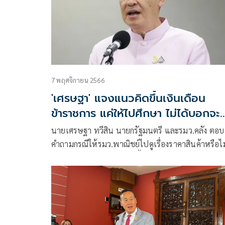
7 พฤศจิกายน 2566
'เศรษฐา' แจงแนวคิดขึ้นเงินเดือน
ข้าราชการ แค่ให้ไปศึกษา ไม่ได้บอกจะ
ทันที
นายเศรษฐา ทวีสิน นายกรัฐมนตรี และรมว.คลัง ตอบ
คำถามกรณีให้รมว.พาณิชย์ไปดูเรื่องราคาสินค้าหรือไม
ภายหลังมีข้อสั่งการเตรียมขึ้นเงินเดือนข้าราชการ แ
เจ้าหน้าที่รัฐ ว่า ตนไม่ได้บอกว่าจะขึ้นเงินเดือน แต่ให
ศึกษา และการให้ไปศึกษาไม่ได้หมายความว่าจะให้ขึ้
ทันที