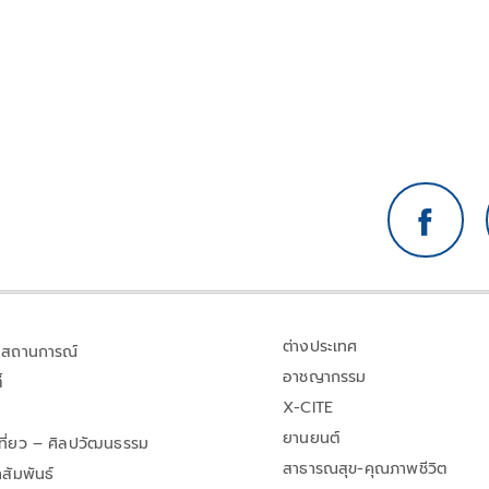
ต่างประเทศ
สถานการณ์
อาชญากรรม
้
X-CITE
ยานยนต์
เที่ยว – ศิลปวัฒนธรรม
สาธารณสุข-คุณภาพชีวิต
สัมพันธ์