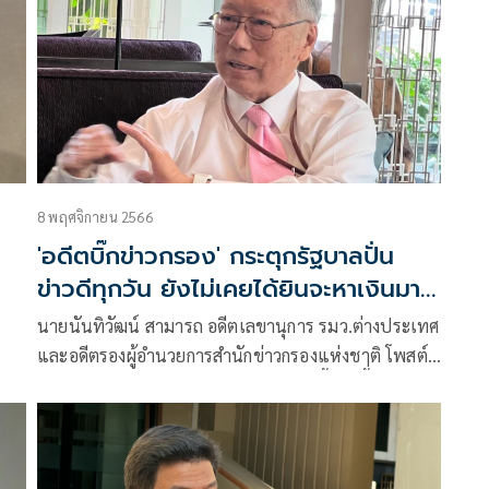
8 พฤศจิกายน 2566
น
'อดีตบิ๊กข่าวกรอง' กระตุกรัฐบาลปั่น
ข่าวดีทุกวัน ยังไม่เคยได้ยินจะหาเงินมา
จากไหน
นายนันทิวัฒน์ สามารถ อดีตเลขานุการ รมว.ต่างประเทศ
และอดีตรองผู้อำนวยการสำนักข่าวกรองแห่งชาติ โพสต์
ข้อความผ่านเฟซบุ๊ก เรื่อง มีแต่ข่าวดี มีเนื้อดังนี้่