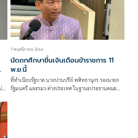
7 พฤศจิกายน 2566
นัดถกศึกษาขึ้นเงินเดือนข้าราชการ 11
ทำ
พ.ย.นี้
ที่ทำเนียบรัฐบาล นายปานปรีย์ พหิทธานุกร รองนายก
่
รัฐมนตรี และรมว.ต่างประเทศ ในฐานะประธานคณะ
ละ
กรรมการข้าราชการ
้ไป
น