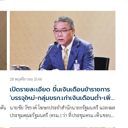
28 พฤศจิกายน 2566
เปิดรายละเอียด ขึ้นเงินเดือนข้าราชการ
'บรรจุใหม่-กลุ่มขรก.เก่าเงินเดือนต่ำ-เพิ่ม
ค่าครองชีพ'
ดดัน
นายชัย วัชรงค์ โฆษกประจำสำนักนายกรัฐมนตรี แถลงผล
ประชุมคณะรัฐมนตรี (ครม.) ว่า ที่ประชุมครม.เห็นชอบ
การปรับขึ้นเงินเดือนข้าราชการ และเจ้าหน้าที่ของรัฐ