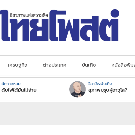
เศรษฐกิจ
ต่างประเทศ
บันเทิง
หนังสือพิม
ผักกาดหอม
วิสามัญบันเทิง
ดับไฟใต้มันไม่ง่าย
สุภาพบุรุษผู้อาวุโส?