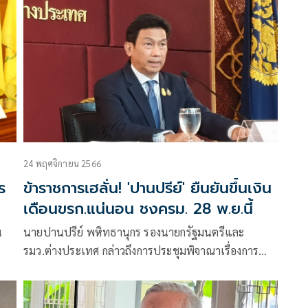
ตามที่ สำนักงานคณะกรรมการข้าราชการพลเรือน (ก.พ.)
เสนอ มีเป้าหมายการปรับฐานเงินเดือนใหม่
24 พฤศจิกายน 2566
ร
ข้าราชการเฮลั่น! 'ปานปรีย์' ยืนยันขึ้นเงิน
เดือนขรก.แน่นอน ชงครม. 28 พ.ย.นี้
น
นายปานปรีย์ พหิทธานุกร รองนายกรัฐมนตรีและ
รมว.ต่างประเทศ กล่าวถึงการประชุมพิจาณาเรื่องการ
เส
ปรับฐานเงินเดือนข้าราชการ เมื่อวันที่ 23 พ.ย.ที่ผ่านมา
ว่า การประชุมดังกล่าวได้พิจารณารายละเอียดครั้งสุดท้าย
ว่าอะไรที่ทำได้ในเวลานี้ อะไรที่ยังทำไม่ได้