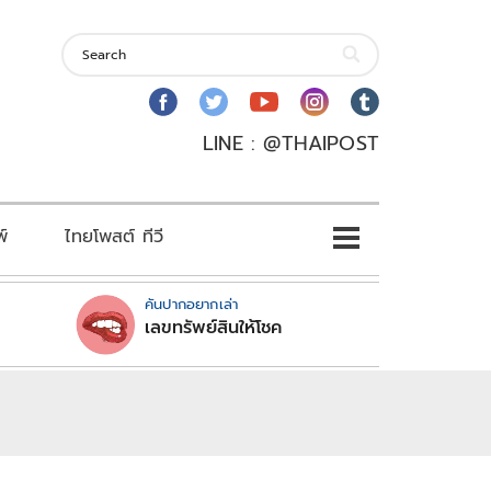
LINE : @THAIPOST
พ์
ไทยโพสต์ ทีวี
คันปากอยากเล่า
เลขทรัพย์สินให้โชค