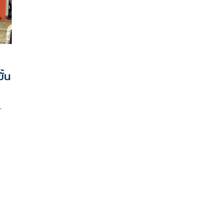
ั้น
-