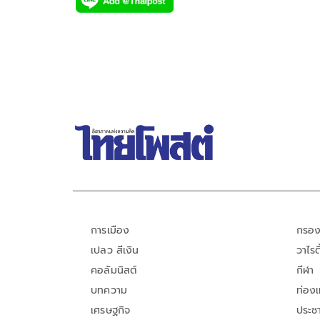
e
tt
p
e
ar
b
er
y
e
o
Li
o
n
k
k
การเมือง
กรอง
เปลว สีเงิน
วาไรตี
คอลัมนิสต์
กีฬา
บทความ
ท่อง
เศรษฐกิจ
ประชา