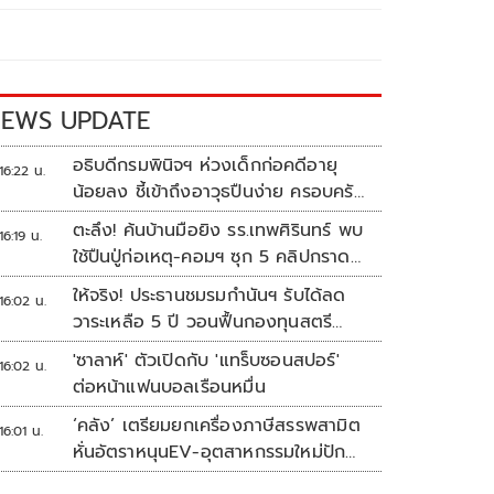
EWS UPDATE
อธิบดีกรมพินิจฯ ห่วงเด็กก่อคดีอายุ
16:22 น.
น้อยลง ชี้เข้าถึงอาวุธปืนง่าย ครอบครัว
แตกแยกเป็นชนวนสำคัญ
ตะลึง! ค้นบ้านมือยิง รร.เทพศิรินทร์ พบ
16:19 น.
ใช้ปืนปู่ก่อเหตุ-คอมฯ ซุก 5 คลิปกราด
ยิง
ให้จริง! ประธานชมรมกำนันฯ รับได้ลด
16:02 น.
วาระเหลือ 5 ปี วอนฟื้นกองทุนสตรี
อำเภอละล้าน
'ซาลาห์' ตัวเปิดกับ 'แทร็บซอนสปอร์'
16:02 น.
ต่อหน้าแฟนบอลเรือนหมื่น
‘คลัง’ เตรียมยกเครื่องภาษีสรรพสามิต
16:01 น.
หั่นอัตราหนุนEV-อุตสาหกรรมใหม่ปัก
หมุดไทย