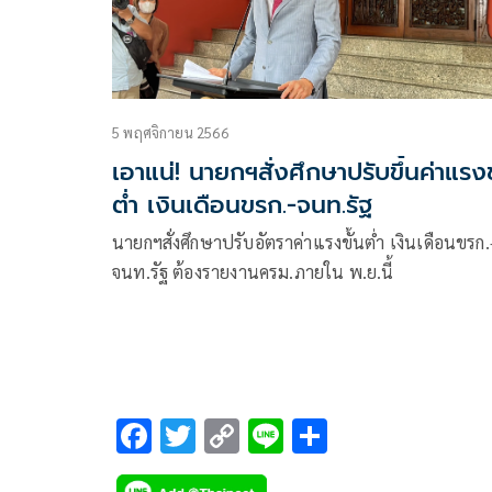
5 พฤศจิกายน 2566
เอาแน่! นายกฯสั่งศึกษาปรับขึ้นค่าแรงข
ต่ำ เงินเดือนขรก.-จนท.รัฐ
นายกฯสั่งศึกษาปรับอัตราค่าแรงขั้นต่ำ เงินเดือนขรก.
จนท.รัฐ ต้องรายงานครม.ภายใน พ.ย.นี้
F
T
C
Li
S
ac
wi
o
n
h