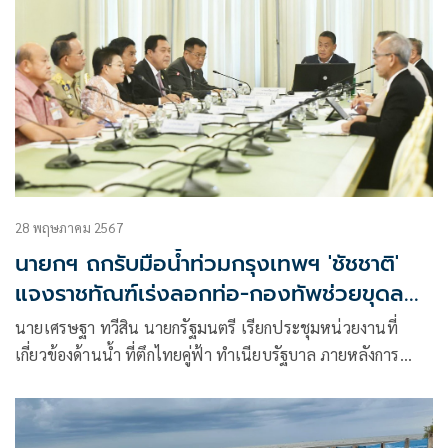
28 พฤษภาคม 2567
นายกฯ ถกรับมือน้ำท่วมกรุงเทพฯ 'ชัชชาติ'
แจงราชทัณฑ์เร่งลอกท่อ-กองทัพช่วยขุดลอก
คลอง
นายเศรษฐา ทวีสิน นายกรัฐมนตรี เรียกประชุมหน่วยงานที่
เกี่ยวข้องด้านน้ำ ที่ตึกไทยคู่ฟ้า ทำเนียบรัฐบาล ภายหลังการ
ประชุมนายกฯโพสต์ข้อความผ่านโซเชียลมีเดียว่า “หารือกับ
มหาดไทย กลาโหม ยุติธรรม โดยกรมราชทัณฑ์ กรุงเทพฯ และ
หน่วยงานที่เกี่ยวข้อง เ