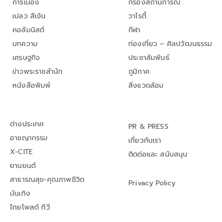
การเมือง
กรองสถานการณ์
เปลว สีเงิน
วาไรตี้
คอลัมนิสต์
กีฬา
บทความ
ท่องเที่ยว – ศิลปวัฒนธรรม
เศรษฐกิจ
ประชาสัมพันธ์
ข่าวพระราชสำนัก
ภูมิภาค
หนังสือพิมพ์
สิ่งแวดล้อม
ต่างประเทศ
PR & PRESS
อาชญากรรม
เกี่ยวกับเรา
X-CITE
ติดต่อและ สนับสนุน
ยานยนต์
สาธารณสุข-คุณภาพชีวิต
Privacy Policy
บันเทิง
ไทยโพสต์ ทีวี