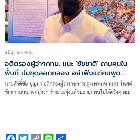
4 มิถุนายน 2565
อดีตรองผู้ว่าฯกทม. แนะ 'ชัชชาติ' ถามคนใน
พื้นที่ ปมขุดลอกคลอง อย่าฟังแต่คนพูด
เอาใจ
นายศักดิ์ชัย บุญมา อดีตรองผู้ว่าราชการกรุงเทพมหานคร โพสต์
ข้อความบนเฟซบุ๊กว่า ว่าจะไม่ยุ่งแล้วนะ แต่ทนไม่ได้จริงๆ ผมว่า
ย้ายผอ.ระบายน้ำไปเถอะ ไม่รู้เรื่องจริงๆ
F
T
C
Li
S