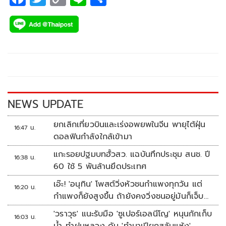
ac
wi
o
n
h
e
tt
p
e
ar
b
er
y
e
o
Li
o
n
k
k
NEWS UPDATE
ยกเลิกเที่ยวบินและเร่งอพยพในจีน พายุไต้ฝุ่น
16:47 น.
ดอลฟินกำลังใกล้เข้ามา
แกะรอยปฐมบทฮั้วสว. แฉบันทึกประชุม สนช. ปี
16:38 น.
60 ใช้ 5 พันล้านยึดประเทศ
เอ๊ะ! 'อนุทิน' โพสต์วิ่งหัวชนกำแพงทุกวัน แต่
16:20 น.
กำแพงก็ยังสูงขึ้น ถ้ายังคงวิ่งชนอยู่มันก็เจ็บ
หัวอีก
'วราวุธ' แนะรับมือ 'ซูเปอร์เอลนีโญ' หนุนกักเก็บ
16:03 น.
น้ำ-ทำฝนหลวง ดัน 'ทำนาเปียกสลับแห้ง'