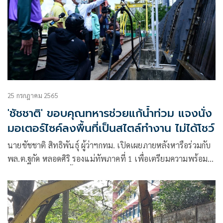
25 กรกฎาคม 2565
'ชัชชาติ' ขอบคุณทหารช่วยแก้น้ำท่วม แจงนั่ง
มอเตอร์ไซค์ลงพื้นที่เป็นสไตล์ทำงาน ไม่ได้โชว์
นายชัชชาติ สิทธิพันธุ์ ผู้ว่าฯกทม. เปิดเผยภายหลังหารือร่วมกับ
พล.ต.ฐกัด หลอดศิริ รองแม่ทัพภาคที่ 1 เพื่อเตรียมความพร้อม
การป้องกันน้ำท่วมพื้นที่กรุงเทพมหานคร ว่า กรุงเทพมหานคร
ได้รับความกรุณาจากกองทัพบกและนายกรัฐมนตรี