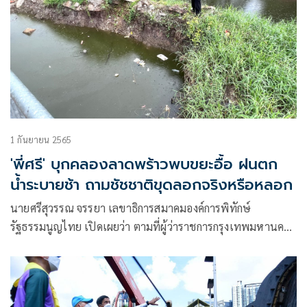
1 กันยายน 2565
'พี่ศรี' บุกคลองลาดพร้าวพบขยะอื้อ ฝนตก
น้ำระบายช้า ถามชัชชาติขุดลอกจริงหรือหลอก
นายศรีสุวรรณ จรรยา เลขาธิการสมาคมองค์การพิทักษ์
รัฐธรรมนูญไทย เปิดเผยว่า ตามที่ผู้ว่าราชการกรุงเทพมหานคร
ออกมาให้ข่าวว่าได้ประสานกับกองทัพเพื่อขอให้ส่งทหารมาร่วม
กับสำนักการระบายน้ำ กรุงเทพฯ