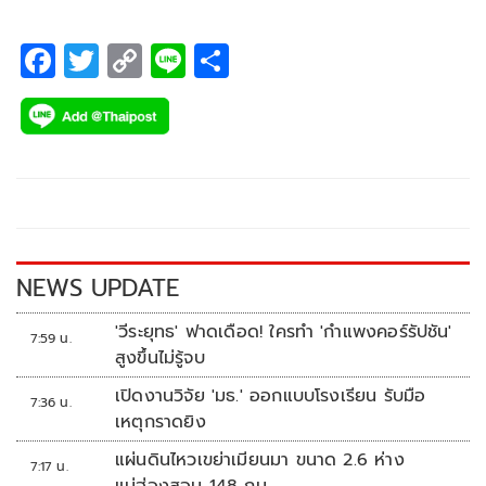
F
T
C
Li
S
ac
wi
o
n
h
e
tt
p
e
ar
b
er
y
e
o
Li
o
n
k
k
NEWS UPDATE
'วีระยุทธ' ฟาดเดือด! ใครทำ 'กำแพงคอร์รัปชัน'
7:59 น.
สูงขึ้นไม่รู้จบ
เปิดงานวิจัย 'มธ.' ออกแบบโรงเรียน รับมือ
7:36 น.
เหตุกราดยิง
แผ่นดินไหวเขย่าเมียนมา ขนาด 2.6 ห่าง
7:17 น.