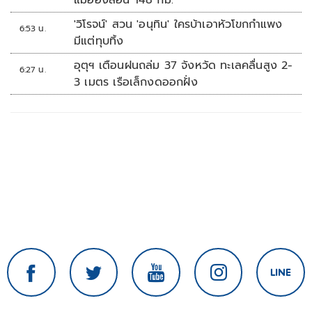
แม่ฮ่องสอน 148 กม.
'วิโรจน์' สวน 'อนุทิน' ใครบ้าเอาหัวโขกกำแพง
6:53 น.
มีแต่ทุบทิ้ง
อุตุฯ เตือนฝนถล่ม 37 จังหวัด ทะเลคลื่นสูง 2-
6:27 น.
3 เมตร เรือเล็กงดออกฝั่ง