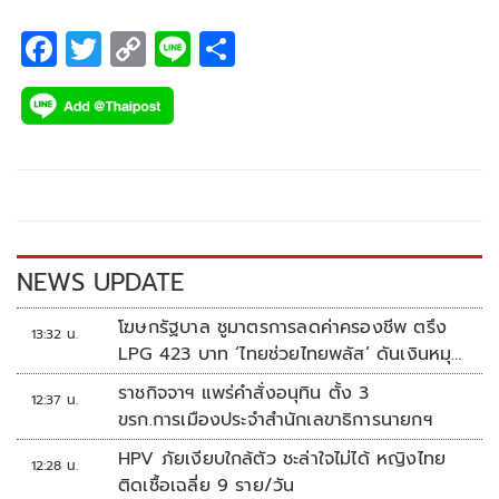
F
T
C
Li
S
ac
wi
o
n
h
e
tt
p
e
ar
b
er
y
e
o
Li
o
n
k
k
NEWS UPDATE
โฆษกรัฐบาล ชูมาตรการลดค่าครองชีพ ตรึง
13:32 น.
LPG 423 บาท ‘ไทยช่วยไทยพลัส’ ดันเงินหมุน
แสนล้าน
ราชกิจจาฯ แพร่คำสั่งอนุทิน ตั้ง 3
12:37 น.
ขรก.การเมืองประจำสำนักเลขาธิการนายกฯ
HPV ภัยเงียบใกล้ตัว ชะล่าใจไม่ได้ หญิงไทย
12:28 น.
ติดเชื้อเฉลี่ย 9 ราย/วัน