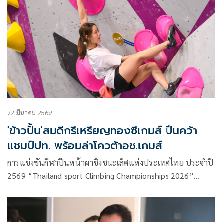
22 มีนาคม 2569
'ข้าวปั้น'สมดีกรีเหรียญทองซีเกมส์ ปีนคว้า
แชมป์ปท. พร้อมล่าโควต้าอช.เกมส์
การแข่งขันกีฬาปีนหน้าผาชิงชนะเลิศแห่งประเทศไทย ประจำปี
2569 “Thailand sport Climbing Championships 2026”
ระหว่างวันที่ 20-22 มีนาคม 2569 ที่แบงค็อก สปอร์ต ไคล์มบิ้ง
เซนเตอร์ การกีฬาแห่งประเทศไทย หัวหมาก มีนักกีฬา 116 คน
จากสังกัดสโมสรปีนหน้าผาทั่วประเทศไทยเข้าร่วมชิงชัย 4 รุ่น