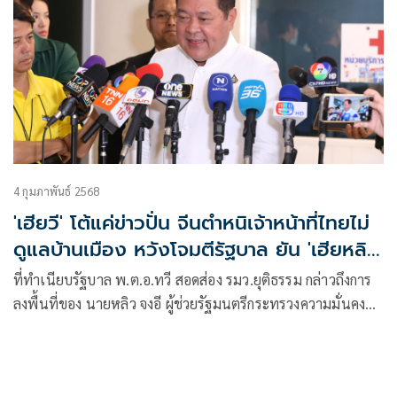
การแข่งขัน ประกอบด้วย รุ่นโอเพ่น ชาย-หญิง, รุ่นยู-17 ชาย-
หญิง, รุ่นยู-15 ชาย-หญิง และ รุ่นยู-13 ชาย-หญิง โดยการชิงชัย
มีด้วยกัน 3 ประเภท ได้แก่ ประเภทสปีด, ประเภทโบเดอร์ริง
และ ประเภทลีด
4 กุมภาพันธ์ 2568
'เฮียวี' โต้แค่ข่าวปั่น จีนตำหนิเจ้าหน้าที่ไทยไม่
ดูแลบ้านเมือง หวังโจมตีรัฐบาล ยัน 'เฮียหลิว'
ชื่นชม
ที่ทำเนียบรัฐบาล พ.ต.อ.ทวี สอดส่อง รมว.ยุติธรรม กล่าวถึงการ
ลงพื้นที่ของ นายหลิว จงอี ผู้ช่วยรัฐมนตรีกระทรวงความมั่นคง
และสาธารณ