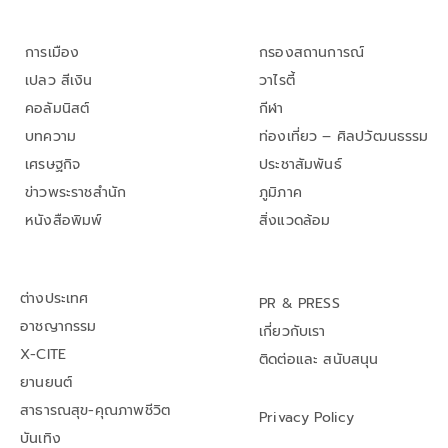
การเมือง
กรองสถานการณ์
เปลว สีเงิน
วาไรตี้
คอลัมนิสต์
กีฬา
บทความ
ท่องเที่ยว – ศิลปวัฒนธรรม
เศรษฐกิจ
ประชาสัมพันธ์
ข่าวพระราชสำนัก
ภูมิภาค
หนังสือพิมพ์
สิ่งแวดล้อม
ต่างประเทศ
PR & PRESS
อาชญากรรม
เกี่ยวกับเรา
X-CITE
ติดต่อและ สนับสนุน
ยานยนต์
สาธารณสุข-คุณภาพชีวิต
Privacy Policy
บันเทิง