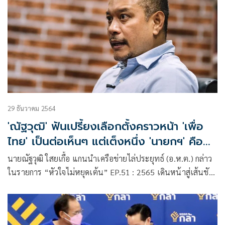
29 ธันวาคม 2564
'ณัฐวุฒิ' ฟันเปรี้ยงเลือกตั้งคราวหน้า 'เพื่อ
ไทย' เป็นต่อเห็นๆ แต่เต็งหนึ่ง 'นายกฯ' คือคน
เดิม
นายณัฐวุฒิ ใสยเกื้อ แกนนำเครือข่ายไล่ประยุทธ์ (อ.ห.ต.) กล่าว
ในรายการ “หัวใจไม่หยุดเต้น” EP.51 : 2565 เดินหน้าสู่เส้นชัย
ของประชาชน เผยแพร่ทางเพจเฟซบุ๊ก ช่วงหนึ่งระบุว่า…แม้
บรรยากาศการเลือกตั้งจะเริ่มต้นตั้งแต่ต้นปี