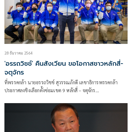
28 ธันวาคม 2564
'อรรถวิชช์' คืนสังเวียน ขอโอกาสชาวหลักสี่-
จตุจักร
ที่พรรคกล้า นายอรรถวิชช์ สุวรรณภักดี เลขาธิการพรรคกล้า
ประกาศลงชิงเลือกตั้งซ่อมเขต 9 หลักสี่ – จตุจักร
กรุงเทพมหานคร โดยมีนายกรณ์ จาติกวณิช หัวหน้าพรรค คณะผู้
บริหาร