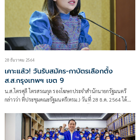
28 ธันวาคม 2564
เคาะแล้ว! วันรับสมัคร-กาบัตรเลือกตั้ง
ส.ส.กรุงเทพฯ เขต 9
น.ส.ไตรศุลี ไตรสรณกุล รองโฆษกประจำสำนักนายกรัฐมนตรี
กล่าวว่า ที่ประชุมคณะรัฐมนตรี(ครม.) วันที่ 28 ธ.ค. 2564 ได้
อนุมัติร่างพระราชกฤษฎีกาให้มีการเลือกตั้งสมาชิกสภาผู้แทน
ราษฎรกรุงเทพมหานคร เขตเลือกตั้งที่ 9 แทนตำแหน่งที่ว่างลง
พ.ศ….