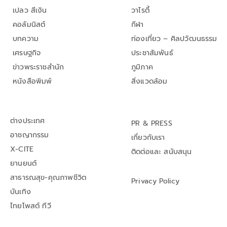
เปลว สีเงิน
วาไรตี้
คอลัมนิสต์
กีฬา
บทความ
ท่องเที่ยว – ศิลปวัฒนธรรม
เศรษฐกิจ
ประชาสัมพันธ์
ข่าวพระราชสำนัก
ภูมิภาค
หนังสือพิมพ์
สิ่งแวดล้อม
ต่างประเทศ
PR & PRESS
อาชญากรรม
เกี่ยวกับเรา
X-CITE
ติดต่อและ สนับสนุน
ยานยนต์
สาธารณสุข-คุณภาพชีวิต
Privacy Policy
บันเทิง
ไทยโพสต์ ทีวี