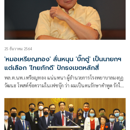
25 ธันวาคม 2564
'หมอเหรียญทอง' ลั่นหนุน 'บิ๊กตู่' เป็นนายกฯ
แต่เลือก 'ไทยภักดี' ปักธงเขตหลักสี่
พล.ต.นพ.เหรียญทอง แน่นหนา ผู้อำนวยการโรงพยาบาลมงกุฎ
วัฒนะ โพสต์ข้อความในเฟซบุ๊ก ว่า ผมเป็นคนรักษาคำพูด รักใคร
ก็รักจริง ยังคงยืนหยัดสนับสนุนพลเอก ประยุทธ์ จันทร์โอชา เป็น
นายกรัฐมนตรีเสมอ