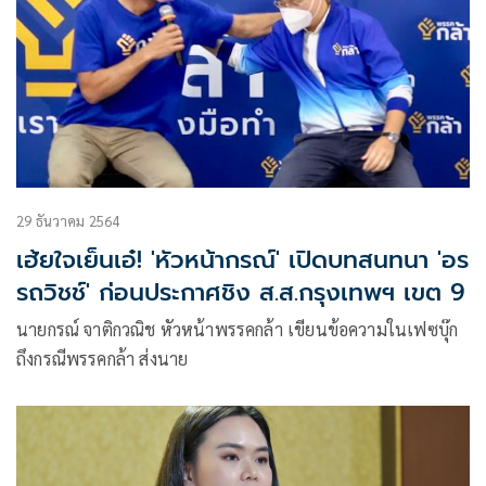
29 ธันวาคม 2564
เฮ้ยใจเย็นเอ๋! 'หัวหน้ากรณ์' เปิดบทสนทนา 'อร
รถวิชช์' ก่อนประกาศชิง ส.ส.กรุงเทพฯ เขต 9
นายกรณ์ จาติกวณิช หัวหน้าพรรคกล้า เขียนข้อความในเฟซบุ๊ก
ถึงกรณีพรรคกล้า ส่งนาย