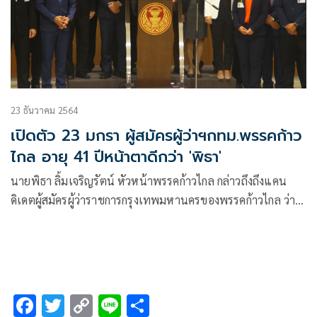
23 ธันวาคม 2564
เปิดตัว 23 มกรา ผู้สมัครผู้ว่าฯกทม.พรรคก้าว
ไกล อายุ 41 ปีหน้าตาดีกว่า 'พิธา'
นายพิธา ลิ้มเจริญรัตน์ หัวหน้าพรรคก้าวไกล กล่าวถึงถึงแคน
ดิเดตผู้สมัครผู้ว่าราชการกรุงเทพมหานครของพรรคก้าวไกล ว่า
ให้รอดูหลังปีใหม่ ซึ่งต้องตอบโจทย์คน กทม
F
T
C
Li
S