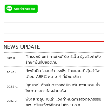
ac
wi
o
n
h
e
tt
p
e
ar
b
er
y
e
o
Li
o
n
k
k
NEWS UPDATE
“โครงสร้างเก่า-คนใหม่”บีอาร์เอ็น รัฐตรึงกำลัง
0:01 น.
รักษาพื้นที่ปลอดภัย
ทัพนักบิด 'ฮอนด้า เรซซิ่ง ไทยแลนด์' ลุ้นล่าโพ
20:43 น.
เดียม ARRC สนาม 4 ที่มัลดาลิกา
‘ศุภมาส’ สั่งเข้มตรวจคลินิกเสริมความงาม ย้ำ
20:32 น.
โฆษณาราคาต้องจ่ายจริง
พี่ชาย 'ฮลุน โซโล่' แจ้งกำหนดการสวดอภิธรรม
20:12 น.
ศพ เตรียมจัดพิธีฌาปนกิจ 11 ส.ค.