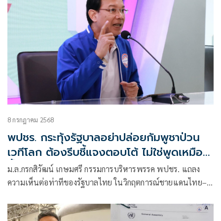
8 กรกฎาคม 2568
พปชร. กระทุ้งรัฐบาลอย่าปล่อยกัมพูชาป่วน
เวทีโลก ต้องรีบชี้แจงตอบโต้ ไม่ใช่พูดเหมือน
น้ำท่วมปาก
ม.ล.กรกสิวัฒน์ เกษมศรี กรรมการบริหารพรรค พปชร. แถลง
ความเห็นต่อท่าทีของรัฐบาลไทย ในวิกฤตการณ์ชายแดนไทย–
กัมพูชา ว่า รัฐบาลยังคงไม่แสดงรายละเอียดในการตอบโต้
กัมพูชาเพื่อปกป้องเกียรติภูมิของชาติ