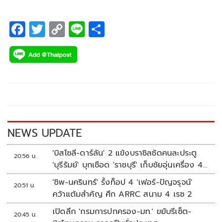
F
T
C
Li
S
ac
wi
o
n
h
e
tt
p
e
ar
b
er
y
e
o
Li
o
n
k
k
NEWS UPDATE
'บิสโซลี-ดาร์ลัน' 2 แข้งบราซิลซัดคนละประตู
20:56 น.
'บุรีรัมย์' บุกเชือด 'ราชบุรี' เก็บชัยอุ่นเครื่อง 4
นัดรวด
'ชิพ-นครินทร์' รั้งท็อป 4 'เฟอร์-ปัญจรุจน์'
20:51 น.
คว้าแต้มสำคัญ ศึก ARRC สนาม 4 เรซ 2
เปิดลึก 'กรมการปกครอง-มท.' ขยับรีเซ็ต-
20:45 น.