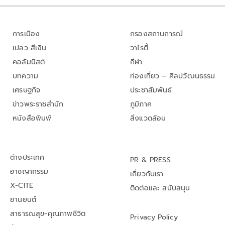
การเมือง
กรองสถานการณ์
เปลว สีเงิน
วาไรตี้
คอลัมนิสต์
กีฬา
บทความ
ท่องเที่ยว – ศิลปวัฒนธรรม
เศรษฐกิจ
ประชาสัมพันธ์
ข่าวพระราชสำนัก
ภูมิภาค
หนังสือพิมพ์
สิ่งแวดล้อม
ต่างประเทศ
PR & PRESS
อาชญากรรม
เกี่ยวกับเรา
X-CITE
ติดต่อและ สนับสนุน
ยานยนต์
สาธารณสุข-คุณภาพชีวิต
Privacy Policy