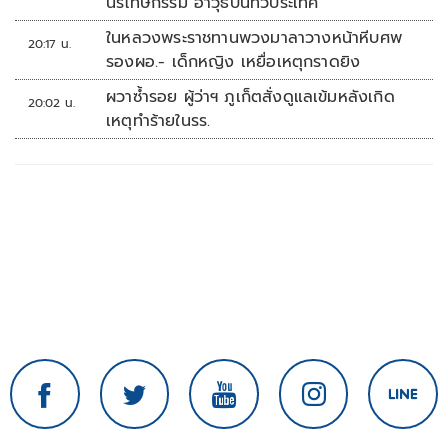
นิรโทษกรรม อาวุธปืนทั่วประเทศ
ในหลวงพระราชทานพวงมาลาวางหน้าหีบศพ
20:17 น.
รองผอ.- เด็กหญิง เหยื่อเหตุกราดยิง
ผวาซ้ำรอย ผู้ว่าฯ ภูเก็ตสั่งดูแลเข้มหลังเกิด
20:02 น.
เหตุทำร้ายในรร.