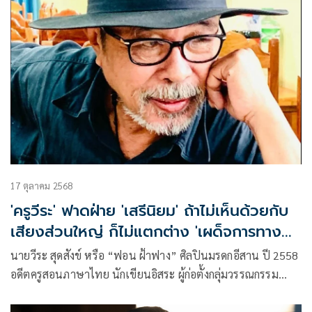
17 ตุลาคม 2568
'ครูวีระ' ฟาดฝ่าย 'เสรีนิยม' ถ้าไม่เห็นด้วยกับ
เสียงส่วนใหญ่ ก็ไม่แตกต่าง 'เผด็จการทาง
ความคิด'
นายวีระ สุดสังข์ หรือ “ฟอน ฝ้าฟาง” ศิลปินมรดกอีสาน ปี 2558
อดีตครูสอนภาษาไทย นักเขียนอิสระ ผู้ก่อตั้งกลุ่มวรรณกรรม
ลำน้ำมูลและสโมสรนักเขียนภาคอีสาน โพสต์เฟซบุ๊ก ว่า