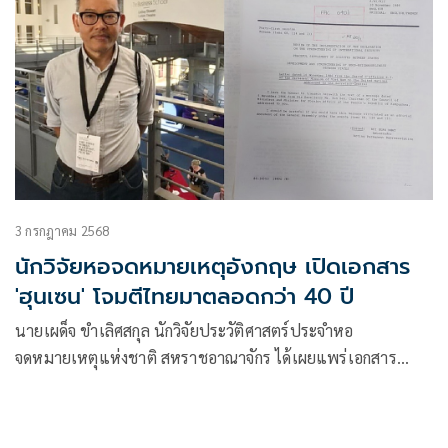
3 กรกฎาคม 2568
นักวิจัยหอจดหมายเหตุอังกฤษ เปิดเอกสาร
'ฮุนเซน' โจมตีไทยมาตลอดกว่า 40 ปี
นายเผด็จ ขำเลิศสกุล นักวิจัยประวัติศาสตร์ประจำหอ
จดหมายเหตุแห่งชาติ สหราชอาณาจักร ได้เผยแพร่เอกสาร
กัมพูชาส่งถึงเลขาธิการสหประชาชาติ ในปี ค.ศ.1986
(พ.ศ.2529)