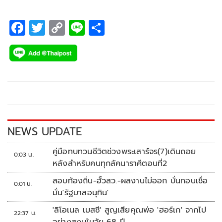
F
T
C
Li
S
ac
wi
o
n
h
e
tt
p
e
ar
b
er
y
e
o
Li
o
n
k
k
NEWS UPDATE
คู่มือทบทวนชีวิตช่วงพระเสาร์จร(7)เดินถอย
0:03 น.
หลังสำหรับคนทุกลัคนาราศีตอนที่2
สอบท้องถิ่น-ฮั้วสว.-ผลงานไม่ออก บั่นทอนเชื่อ
0:01 น.
มั่น'รัฐบาลอนุทิน'
'ลิโอเนล เมสซี' สูญเสียคุณพ่อ 'ฮอร์เก' จากไป
22:37 น.