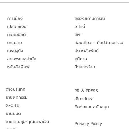
การเมือง
กรองสถานการณ์
เปลว สีเงิน
วาไรตี้
คอลัมนิสต์
กีฬา
บทความ
ท่องเที่ยว – ศิลปวัฒนธรรม
เศรษฐกิจ
ประชาสัมพันธ์
ข่าวพระราชสำนัก
ภูมิภาค
หนังสือพิมพ์
สิ่งแวดล้อม
ต่างประเทศ
PR & PRESS
อาชญากรรม
เกี่ยวกับเรา
X-CITE
ติดต่อและ สนับสนุน
ยานยนต์
สาธารณสุข-คุณภาพชีวิต
Privacy Policy