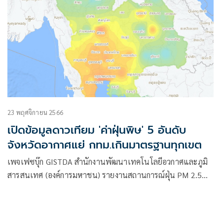
23 พฤศจิกายน 2566
เปิดข้อมูลดาวเทียม 'ค่าฝุ่นพิษ' 5 อันดับ
จังหวัดอากาศแย่ กทม.เกินมาตรฐานทุกเขต
เพจเฟซบุ๊ก GISTDA สำนักงานพัฒนาเทคโนโลยีอวกาศและภูมิ
สารสนเทศ (องค์การมหาชน) รายงานสถานการณ์ฝุ่น PM 2.5
ด้วยข้อมูลจากดาวเทียมผ่านแอปพลิเคชั่น “เช็คฝุ่น” ล่าลุดเวลา
9.00 น. ของวันที่ 23 พฤศจิกายน 2566