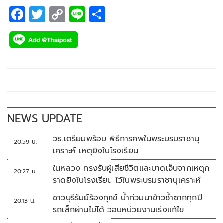
F
T
C
Li
S
ac
wi
o
n
h
e
tt
p
e
ar
b
er
y
e
o
Li
o
n
k
k
NEWS UPDATE
วธ.เตรียมพร้อม พิธีการศพในพระบรมราชานุ
20:59 น.
เคราะห์ เหตุยิงในโรงเรียน
ในหลวง ทรงรับผู้เสียชีวิตและบาดเจ็บจากเหตุก
20:27 น.
ราดยิงในโรงเรียน ไว้ในพระบรมราชานุเคราะห์
ชาวบุรีรัมย์ร้องทุกข์ น้ำท่วมนาข้าวซ้ำซากทุกปี
20:13 น.
รถเล็กผ่านไม่ได้ วอนหน่วยงานเร่งแก้ไข