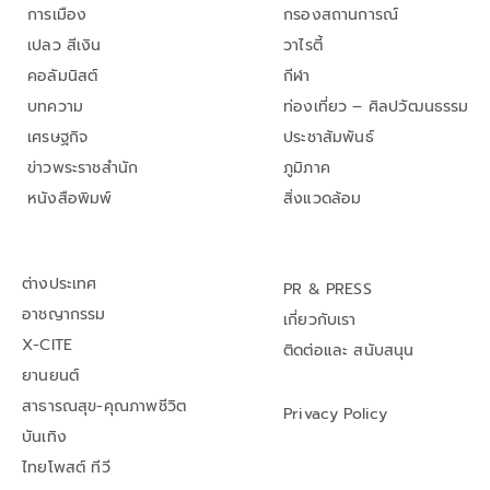
การเมือง
กรองสถานการณ์
เปลว สีเงิน
วาไรตี้
คอลัมนิสต์
กีฬา
บทความ
ท่องเที่ยว – ศิลปวัฒนธรรม
เศรษฐกิจ
ประชาสัมพันธ์
ข่าวพระราชสำนัก
ภูมิภาค
หนังสือพิมพ์
สิ่งแวดล้อม
ต่างประเทศ
PR & PRESS
อาชญากรรม
เกี่ยวกับเรา
X-CITE
ติดต่อและ สนับสนุน
ยานยนต์
สาธารณสุข-คุณภาพชีวิต
Privacy Policy
บันเทิง
ไทยโพสต์ ทีวี