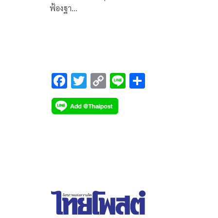
ฟ้องฐา…
F
T
C
Li
S
ac
wi
o
n
h
e
tt
p
e
ar
b
er
y
e
o
Li
o
n
k
k