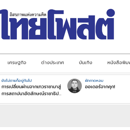
เศรษฐกิจ
ต่างประเทศ
บันเทิง
หนังสือพิม
ยังไม่ตายก็อยู่กันไป
ผักกาดหอม
การเปลี่ยนผ่านจากเทวราชามาสู่
ออเดอร์จากคุก!
การสถาปนาอัตลักษณ์ราชาธิป
ไตยแบบพุทธศาสนาในพระไตร
ปิฏก : สามัญผลสูตรในฐานะ
ทฤษฎีขีดจำกัดของอำนาจรัฐ
เหนือแรงงานและทรัพย์สิน