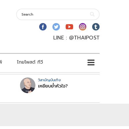
LINE : @THAIPOST
พ์
ไทยโพสต์ ทีวี
วิสามัญบันเทิง
เหยียบย่ำหัวใจ?