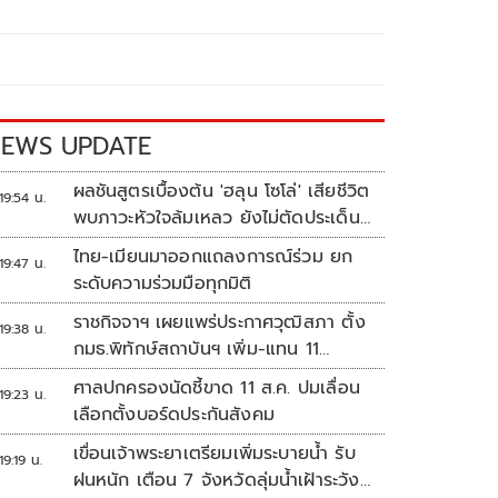
EWS UPDATE
ผลชันสูตรเบื้องต้น 'ฮลุน โซโล่' เสียชีวิต
19:54 น.
พบภาวะหัวใจล้มเหลว ยังไม่ตัดประเด็น
สารพิษ รอจอร์เจียส่งผลตรวจครั้งแรก
ไทย-เมียนมาออกแถลงการณ์ร่วม ยก
19:47 น.
ระดับความร่วมมือทุกมิติ
ราชกิจจาฯ เผยแพร่ประกาศวุฒิสภา ตั้ง
19:38 น.
กมธ.พิทักษ์สถาบันฯ เพิ่ม-แทน 11
ตำแหน่ง
ศาลปกครองนัดชี้ขาด 11 ส.ค. ปมเลื่อน
19:23 น.
เลือกตั้งบอร์ดประกันสังคม
เขื่อนเจ้าพระยาเตรียมเพิ่มระบายน้ำ รับ
19:19 น.
ฝนหนัก เตือน 7 จังหวัดลุ่มน้ำเฝ้าระวัง