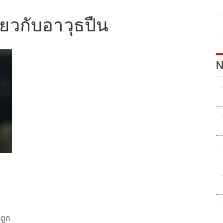
่ยวกับอาวุธปืน
N
ถูก