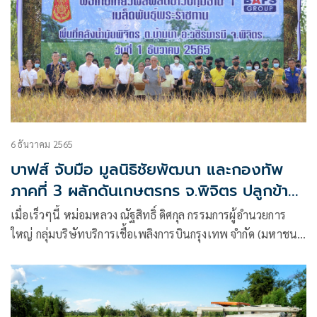
6 ธันวาคม 2565
บาฟส์ จับมือ มูลนิธิชัยพัฒนา และกองทัพ
ภาคที่ 3 ผลักดันเกษตรกร จ.พิจิตร ปลูกข้าว
อินทรีย์ ตามแนวพระราชดำริ
เมื่อเร็วๆนี้ หม่อมหลวง ณัฐสิทธิ์ ดิศกุล กรรมการผู้อำนวยการ
ใหญ่ กลุ่มบริษัทบริการเชื้อเพลิงการบินกรุงเทพ จำกัด (มหาชน)
เข้าร่วมในพิธีเกี่ยวข้าวพันธุ์พระราชทาน ปทุมธานี 1 เมล็ดพันธุ์
พระราชทานโครงการทหารพันธุ์ดี