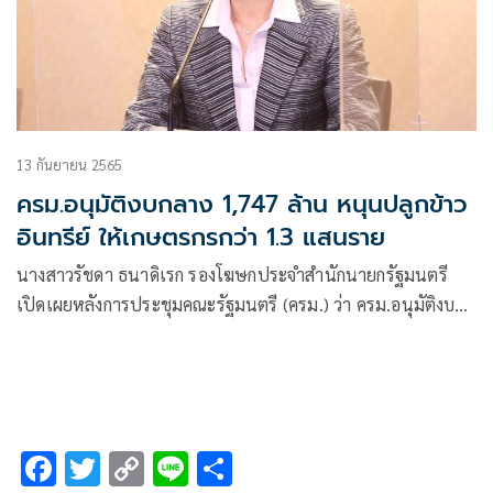
13 กันยายน 2565
ครม.อนุมัติงบกลาง 1,747 ล้าน หนุนปลูกข้าว
อินทรีย์ ให้เกษตรกรกว่า 1.3 แสนราย
นางสาวรัชดา ธนาดิเรก รองโฆษกประจำสำนักนายกรัฐมนตรี
เปิดเผยหลังการประชุมคณะรัฐมนตรี (ครม.) ว่า ครม.อนุมัติงบ
กลางปีงบประมาณ พ.ศ.2565 รายการสำรองจ่ายเพื่อกรณีฉุกเฉิน
หรือจำเป็น วงเงิน 1,747.90 ล้านบาท สำหรับเป็นเงินอุดหนุน
เกษตรกรของโครงการส่งเสริมการผลิตข้าวอินทรีย์ปี 2563
F
T
C
Li
S