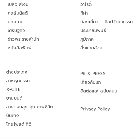
เปลว สีเงิน
วาไรตี้
คอลัมนิสต์
กีฬา
บทความ
ท่องเที่ยว – ศิลปวัฒนธรรม
เศรษฐกิจ
ประชาสัมพันธ์
ข่าวพระราชสำนัก
ภูมิภาค
หนังสือพิมพ์
สิ่งแวดล้อม
ต่างประเทศ
PR & PRESS
อาชญากรรม
เกี่ยวกับเรา
X-CITE
ติดต่อและ สนับสนุน
ยานยนต์
สาธารณสุข-คุณภาพชีวิต
Privacy Policy
บันเทิง
ไทยโพสต์ ทีวี