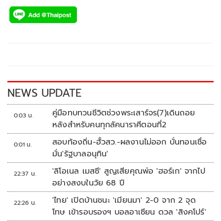
ac
wi
o
n
h
e
tt
p
e
ar
b
er
y
e
o
Li
o
n
k
k
NEWS UPDATE
คู่มือทบทวนชีวิตช่วงพระเสาร์จร(7)เดินถอย
0:03 น.
หลังสำหรับคนทุกลัคนาราศีตอนที่2
สอบท้องถิ่น-ฮั้วสว.-ผลงานไม่ออก บั่นทอนเชื่อ
0:01 น.
มั่น'รัฐบาลอนุทิน'
'ลิโอเนล เมสซี' สูญเสียคุณพ่อ 'ฮอร์เก' จากไป
22:37 น.
อย่างสงบในวัย 68 ปี
'ไทย' เปิดบ้านชนะ 'เมียนมา' 2-0 จาก 2 จุด
22:26 น.
โทษ เข้ารอบรองฯ บอลอาเซียน ดวล 'สิงคโปร์'