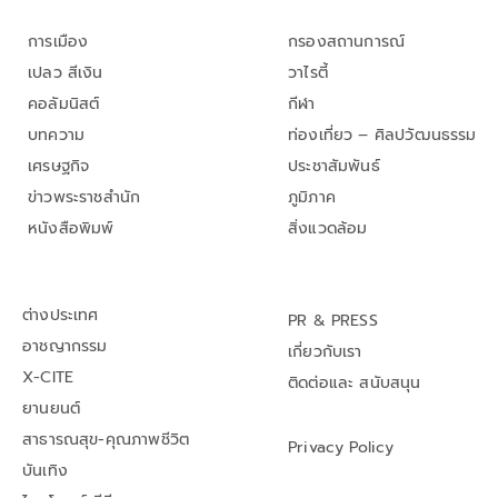
การเมือง
กรองสถานการณ์
เปลว สีเงิน
วาไรตี้
คอลัมนิสต์
กีฬา
บทความ
ท่องเที่ยว – ศิลปวัฒนธรรม
เศรษฐกิจ
ประชาสัมพันธ์
ข่าวพระราชสำนัก
ภูมิภาค
หนังสือพิมพ์
สิ่งแวดล้อม
ต่างประเทศ
PR & PRESS
อาชญากรรม
เกี่ยวกับเรา
X-CITE
ติดต่อและ สนับสนุน
ยานยนต์
สาธารณสุข-คุณภาพชีวิต
Privacy Policy
บันเทิง