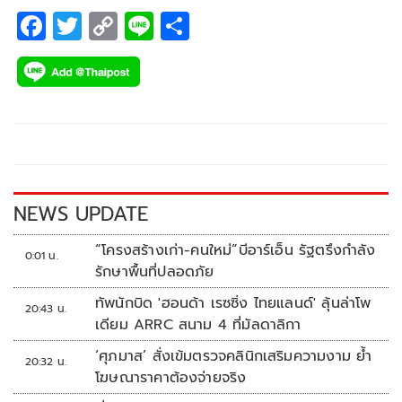
F
T
C
Li
S
ac
wi
o
n
h
e
tt
p
e
ar
b
er
y
e
o
Li
o
n
k
k
NEWS UPDATE
“โครงสร้างเก่า-คนใหม่”บีอาร์เอ็น รัฐตรึงกำลัง
0:01 น.
รักษาพื้นที่ปลอดภัย
ทัพนักบิด 'ฮอนด้า เรซซิ่ง ไทยแลนด์' ลุ้นล่าโพ
20:43 น.
เดียม ARRC สนาม 4 ที่มัลดาลิกา
‘ศุภมาส’ สั่งเข้มตรวจคลินิกเสริมความงาม ย้ำ
20:32 น.
โฆษณาราคาต้องจ่ายจริง