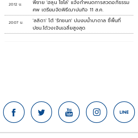
พี่ชาย 'ฮลุน โซโล่' แจ้งกำหนดการสวดอภิธรรม
20:12 น.
ศพ เตรียมจัดพิธีฌาปนกิจ 11 ส.ค.
'ลลิดา' โต้ 'รักชนก' ปมงบน้ำบาดาล ชี้พื้นที่
20:07 น.
ปชน.ได้วงเงินเฉลี่ยสูงสุด