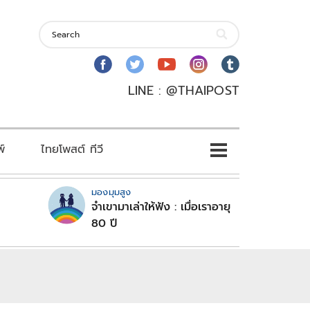
LINE : @THAIPOST
พ์
ไทยโพสต์ ทีวี
มองมุมสูง
จำเขามาเล่าให้ฟัง : เมื่อเราอายุ
80 ปี