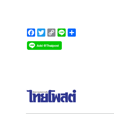
คน บอร์ดชุดใหญ่เตรียมลงมติคัดเลือก 31 ต.ค.นี้ จับต
“วิษณุ” อดีตกรรมการแข่งขันทางการค้า และ
“เกรียงศักดิ์” ผอ.อคส. มีสิทธิ์ลุ้น
F
T
C
Li
S
ac
wi
o
n
h
e
tt
p
e
ar
b
er
y
e
o
Li
o
n
k
k