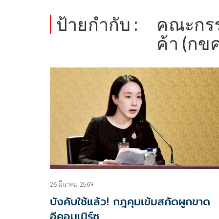
ป้ายกำกับ :
คณะกรร
ค้า (กขค
26 มีนาคม 2569
บังคับใช้แล้ว! กฎคุมเข้มสกัดผูกขาด
อีคอมเมิร์ซ