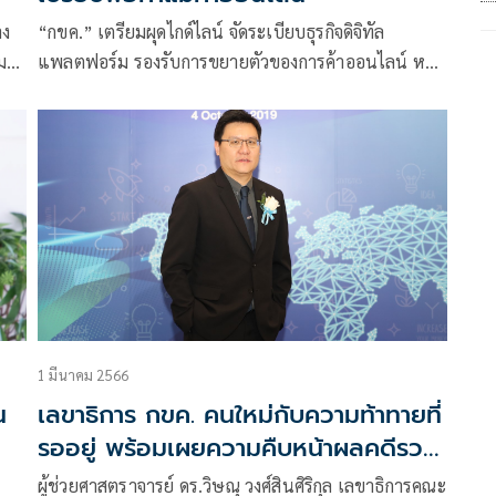
าง
“กขค.” เตรียมผุดไกด์ไลน์ จัดระเบียบธุรกิจดิจิทัล
ม
แพลตฟอร์ม รองรับการขยายตัวของการค้าออนไลน์ หลัง
พบแพลตฟอร์มกำหนดเงื่อนไขเอาเปรียบ
1 มีนาคม 2566
น
เลขาธิการ กขค. คนใหม่กับความท้าทายที่
รออยู่ พร้อมเผยความคืบหน้าผลคดีรวม
ธุรกิจ และคดีปกครอง
ผู้ช่วยศาสตราจารย์ ดร.วิษณุ วงศ์สินศิริกุล เลขาธิการคณะ