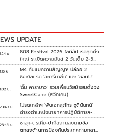
EWS UPDATE
808 Festival 2026 ไลน์อัปแรกสุดยิ่ง
1:24 น.
ใหญ่ ระเบิดความมันส์ 2 วันเต็ม 2-3
ต.ค.นี้
M4 คัมแบคตามสัญญา! ปล่อย 2
1:16 น.
ซิงเกิลแรก 'อะดรีนาลีน' และ 'ชอบU'
'ดั๊ม คาราบาว' รวมเพื่อนวัยมัธยมตั้งวง
1:02 น.
SweetCane (สวีทเคน)
โปรดเกล้าฯ 'พันเอกสุภัทร ชูตินันทน์'
23:49 น.
ดำรงตำแหน่งนายทหารปฏิบัติการฯ-
พระราชทานยศ 'พลตรี'
ซาอุฯ-ตุรเคีย-ปากีสถานลงนามข้อ
23:45 น.
ตกลงด้านการป้องกันประเทศท่ามกลาง