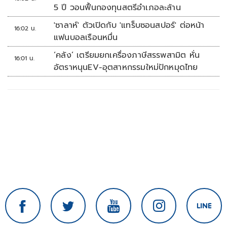
5 ปี วอนฟื้นกองทุนสตรีอำเภอละล้าน
'ซาลาห์' ตัวเปิดกับ 'แทร็บซอนสปอร์' ต่อหน้า
16:02 น.
แฟนบอลเรือนหมื่น
‘คลัง’ เตรียมยกเครื่องภาษีสรรพสามิต หั่น
16:01 น.
อัตราหนุนEV-อุตสาหกรรมใหม่ปักหมุดไทย