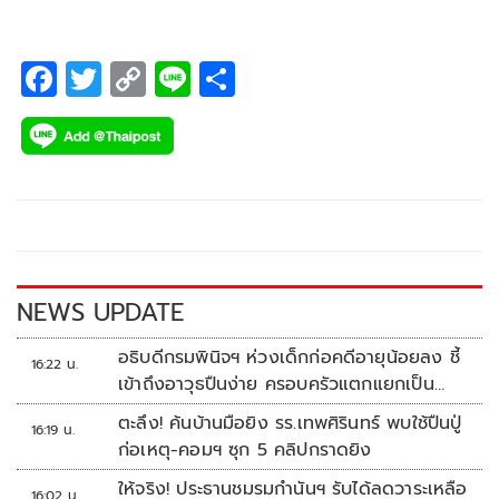
กันยายน – ธันวาคม 2566
F
T
C
Li
S
ac
wi
o
n
h
e
tt
p
e
ar
b
er
y
e
o
Li
o
n
k
k
NEWS UPDATE
อธิบดีกรมพินิจฯ ห่วงเด็กก่อคดีอายุน้อยลง ชี้
16:22 น.
เข้าถึงอาวุธปืนง่าย ครอบครัวแตกแยกเป็น
ชนวนสำคัญ
ตะลึง! ค้นบ้านมือยิง รร.เทพศิรินทร์ พบใช้ปืนปู่
16:19 น.
ก่อเหตุ-คอมฯ ซุก 5 คลิปกราดยิง
ให้จริง! ประธานชมรมกำนันฯ รับได้ลดวาระเหลือ
16:02 น.