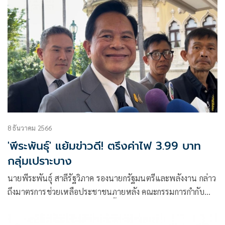
8 ธันวาคม 2566
'พีระพันธุ์' แย้มข่าวดี! ตรึงค่าไฟ 3.99 บาท
กลุ่มเปราะบาง
นายพีระพันธุ์ สาลีรัฐวิภาค รองนายกรัฐมนตรีและพลังงาน กล่าว
ถึงมาตรการช่วยเหลือประชาชนภายหลัง คณะกรรมการกำกับ
กิจการพลังงาน (กกพ.) มีมติปรับขึ้นค่าไฟฟ้างวด ม.ค. -เม.ย.
2567