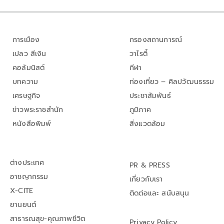
การเมือง
กรองสถานการณ์
เปลว สีเงิน
วาไรตี้
คอลัมนิสต์
กีฬา
บทความ
ท่องเที่ยว – ศิลปวัฒนธรรม
เศรษฐกิจ
ประชาสัมพันธ์
ข่าวพระราชสำนัก
ภูมิภาค
หนังสือพิมพ์
สิ่งแวดล้อม
ต่างประเทศ
PR & PRESS
อาชญากรรม
เกี่ยวกับเรา
X-CITE
ติดต่อและ สนับสนุน
ยานยนต์
สาธารณสุข-คุณภาพชีวิต
Privacy Policy