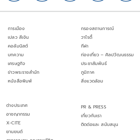
การเมือง
กรองสถานการณ์
เปลว สีเงิน
วาไรตี้
คอลัมนิสต์
กีฬา
บทความ
ท่องเที่ยว – ศิลปวัฒนธรรม
เศรษฐกิจ
ประชาสัมพันธ์
ข่าวพระราชสำนัก
ภูมิภาค
หนังสือพิมพ์
สิ่งแวดล้อม
ต่างประเทศ
PR & PRESS
อาชญากรรม
เกี่ยวกับเรา
X-CITE
ติดต่อและ สนับสนุน
ยานยนต์