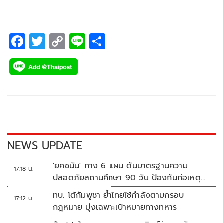
F
T
C
Li
S
ac
wi
o
n
h
e
tt
p
e
ar
b
er
y
e
o
Li
o
n
k
k
NEWS UPDATE
'ยศชนัน' กาง 6 แผน ดันมาตรฐานความ
17:18 น.
ปลอดภัยสถานศึกษา 90 วัน ป้องกันก่อเหตุ
รุนแรง
ทบ. โต้กัมพูชา ย้ำไทยใช้กำลังตามกรอบ
17:12 น.
กฎหมาย มุ่งเฉพาะเป้าหมายทางทหาร