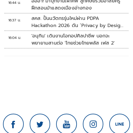
ฮือฮา! ม้าบุกงานเผาศพ ลูกศิษย์ร่วมอาลัยครู
16:44 น.
ฝึกสอนม้าแสดงเมืองอ่างทอง
สคส. ปั้นนวัตกรรุ่นใหม่ผ่าน PDPA
16:37 น.
Hackathon 2026 ดัน ‘Privacy by Design
for all’ สู่โซลูชันคุ้มครองข้อมูลส่วนบุคคลที่
'อนุทิน' เดินงานโอทอปศิลปาชีพ บอกจะ
16:04 น.
ใช้ได้จริง
พยายามสานต่อ 'ไทยช่วยไทยพลัส เฟส 2'