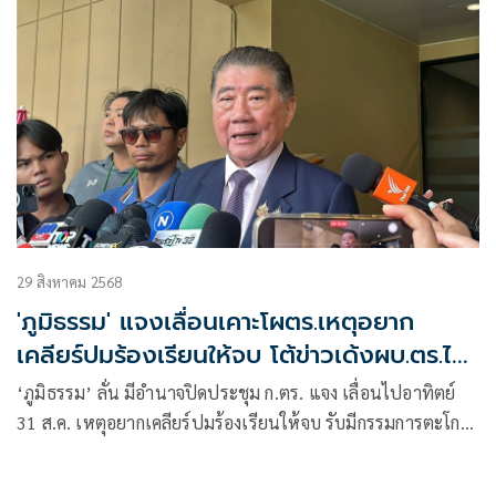
29 สิงหาคม 2568
'ภูมิธรรม' แจงเลื่อนเคาะโผตร.เหตุอยาก
เคลียร์ปมร้องเรียนให้จบ โต้ข่าวเด้งผบ.ตร.ไร้
สาระ
‘ภูมิธรรม’ ลั่น มีอำนาจปิดประชุม ก.ตร. แจง เลื่อนไปอาทิตย์
31 ส.ค. เหตุอยากเคลียร์ปมร้องเรียนให้จบ รับมีกรรมการตะโกน
ไล่หลัง บอก ตัวเองใช้อำนาจหน้าที่มิชอบ โต้ข่าวเด้ง ผบ.ตร. บอก
ไร้สาระ ยันสัมพันธ์แน่นปึ้ก