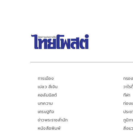
o
Li
o
n
k
k
การเมือง
กรอง
เปลว สีเงิน
วาไรตี
คอลัมนิสต์
กีฬา
บทความ
ท่อง
เศรษฐกิจ
ประชา
ข่าวพระราชสำนัก
ภูมิภ
หนังสือพิมพ์
สิ่งแ