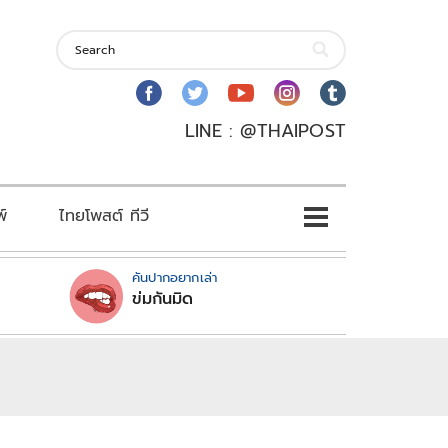
LINE : @THAIPOST
พ์
ไทยโพสต์ ทีวี
คันปากอยากเล่า
ข่มกันมิด