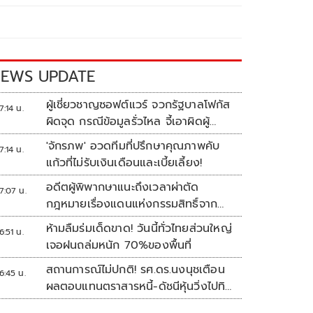
EWS UPDATE
ผู้เชี่ยวชาญซอฟต์แวร์ จวกรัฐบาลโฟกัส
7:14 น.
ผิดจุด กรณีข้อมูลรั่วไหล จี้เอาผิดผู้
ควบคุม-เจ้าของระบบตามกฎหมาย
'จักรภพ' อวดทีมที่ปรึกษาคุณภาพคับ
7:14 น.
PDPA
แก้วที่ไม่รับเงินเดือนและเบี้ยเลี้ยง!
อดีตผู้พิพากษาแนะถึงเวลาผ่าตัด
7:07 น.
กฎหมายเรื่องแดนแห่งกรรมสิทธิ์จาก
สวรรค์ถึงนรก!
ห้ามลืมร่มเด็ดขาด! วันนี้ทั่วไทยส่วนใหญ่
6:51 น.
เจอฝนถล่มหนัก 70%ของพื้นที่
สถานการณ์ไม่ปกติ! รศ.ดร.นงนุชเตือน
6:45 น.
ผลตอบแทนตราสารหนี้-ดัชนีหุ้นวิ่งไปทิศ
เดียวกัน