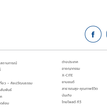
ต่างประเทศ
สถานการณ์
อาชญากรรม
้
X-CITE
ยานยนต์
เที่ยว – ศิลปวัฒนธรรม
สาธารณสุข-คุณภาพชีวิต
สัมพันธ์
บันเทิง
าค
ไทยโพสต์ ทีวี
วดล้อม