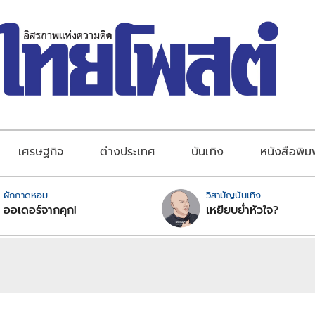
เศรษฐกิจ
ต่างประเทศ
บันเทิง
หนังสือพิม
ผักกาดหอม
วิสามัญบันเทิง
ออเดอร์จากคุก!
เหยียบย่ำหัวใจ?