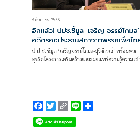
6 กันยายน 2566
อีกแล้ว! ปปช.ชี้มูล 'เจริญ จรรย์โกมล'
อดีตรองประธานสภาจากพรรคเพื่อไท
ทุจริต
ป.ป.ช. ชี้มูล ‘เจริญ จรรย์โกมล-สุวิจักขณ์’ พร้อมพวก
ทุจริตโครงการเสริมสร้างและเผยแพร่ความรู้ความเข้
ส่งอัยการสูงสุดดำเนินคดีกราวรูด
F
T
C
Li
S
ac
wi
o
n
h
e
tt
p
e
ar
b
er
y
e