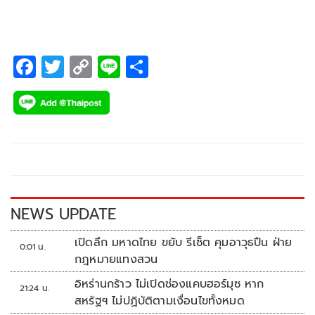
F
T
C
Li
S
ac
wi
o
n
h
e
tt
p
e
ar
b
er
y
e
o
Li
o
n
k
k
NEWS UPDATE
เปิดลึก มหาดไทย ขยับ รีเซ็ต คุมอาวุธปืน ฝ่าย
0:01 น.
กฎหมายแทงสวน
อิหร่านกร้าว ไม่เปิดช่องแคบฮอร์มุซ หาก
21:24 น.
สหรัฐฯ ไม่ปฏิบัติตามเงื่อนไขทั้งหมด