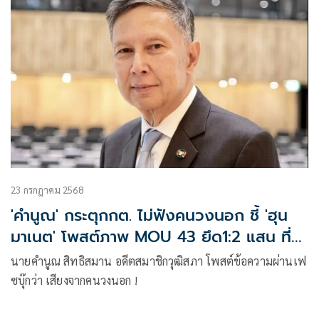
23 กรกฎาคม 2568
'คำนูณ' กระตุกกต. ไม่ฟังคนวงนอก ชี้ 'ฮุน
มาเนต' โพสต์ภาพ MOU 43 ยึด1:2 แสน ที่
ไทยถูกข่มขืน
นายคำนูณ สิทธิสมาน อดีตสมาชิกวุฒิสภา โพสต์ข้อความผ่านเฟ
ซบุ๊กว่า เสียงจากคนวงนอก !