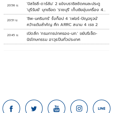
'บิสโซลี-ดาร์ลัน' 2 แข้งบราซิลซัดคนละประตู
20:56 น.
'บุรีรัมย์' บุกเชือด 'ราชบุรี' เก็บชัยอุ่นเครื่อง 4
นัดรวด
'ชิพ-นครินทร์' รั้งท็อป 4 'เฟอร์-ปัญจรุจน์'
20:51 น.
คว้าแต้มสำคัญ ศึก ARRC สนาม 4 เรซ 2
เปิดลึก 'กรมการปกครอง-มท.' ขยับรีเซ็ต-
20:45 น.
นิรโทษกรรม อาวุธปืนทั่วประเทศ