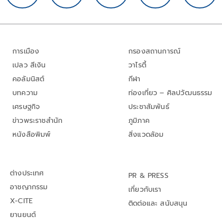
การเมือง
กรองสถานการณ์
เปลว สีเงิน
วาไรตี้
คอลัมนิสต์
กีฬา
บทความ
ท่องเที่ยว – ศิลปวัฒนธรรม
เศรษฐกิจ
ประชาสัมพันธ์
ข่าวพระราชสำนัก
ภูมิภาค
หนังสือพิมพ์
สิ่งแวดล้อม
ต่างประเทศ
PR & PRESS
อาชญากรรม
เกี่ยวกับเรา
X-CITE
ติดต่อและ สนับสนุน
ยานยนต์