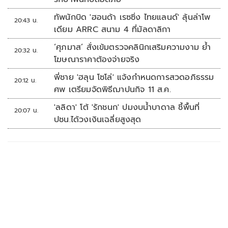
ทัพนักบิด 'ฮอนด้า เรซซิ่ง ไทยแลนด์' ลุ้นล่าโพ
20:43 น.
เดียม ARRC สนาม 4 ที่มัลดาลิกา
‘ศุภมาส’ สั่งเข้มตรวจคลินิกเสริมความงาม ย้ำ
20:32 น.
โฆษณาราคาต้องจ่ายจริง
พี่ชาย 'ฮลุน โซโล่' แจ้งกำหนดการสวดอภิธรรม
20:12 น.
ศพ เตรียมจัดพิธีฌาปนกิจ 11 ส.ค.
'ลลิดา' โต้ 'รักชนก' ปมงบน้ำบาดาล ชี้พื้นที่
20:07 น.
ปชน.ได้วงเงินเฉลี่ยสูงสุด