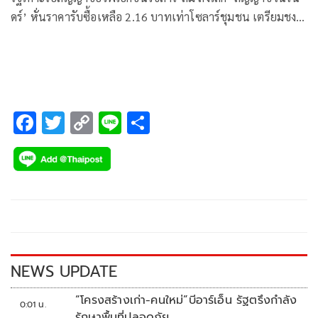
ดร์’ หั่นราคารับซื้อเหลือ 2.16 บาทเท่าโซลาร์ชุมชน เตรียมชง
กพช.แก้มติเดิม ก่อนให้ 3 การไฟฟ้าทำสัญญาใหม่ หวังดึงค่า FT
ค่าไฟโดยรวมลง
F
T
C
Li
S
ac
wi
o
n
h
e
tt
p
e
ar
b
er
y
e
o
Li
o
n
k
k
NEWS UPDATE
“โครงสร้างเก่า-คนใหม่”บีอาร์เอ็น รัฐตรึงกำลัง
0:01 น.
รักษาพื้นที่ปลอดภัย