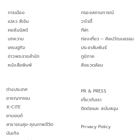
การเมือง
กรองสถานการณ์
เปลว สีเงิน
วาไรตี้
คอลัมนิสต์
กีฬา
บทความ
ท่องเที่ยว – ศิลปวัฒนธรรม
เศรษฐกิจ
ประชาสัมพันธ์
ข่าวพระราชสำนัก
ภูมิภาค
หนังสือพิมพ์
สิ่งแวดล้อม
ต่างประเทศ
PR & PRESS
อาชญากรรม
เกี่ยวกับเรา
X-CITE
ติดต่อและ สนับสนุน
ยานยนต์
สาธารณสุข-คุณภาพชีวิต
Privacy Policy
บันเทิง