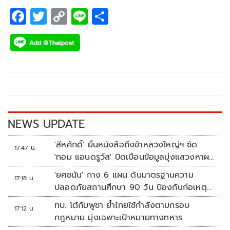
F
T
C
Li
S
ac
wi
o
n
h
e
tt
p
e
ar
b
er
y
e
o
Li
o
n
k
k
NEWS UPDATE
'สีหศักดิ์' ยื่นหนังสือถึงข้าหลวงใหญ่ฯ ซัด
17:47 น.
'ทอม แอนดรูว์ส' บิดเบือนข้อมูลมุ่งแสวงหาผล
ประโยชน์ทางการเมือง
'ยศชนัน' กาง 6 แผน ดันมาตรฐานความ
17:18 น.
ปลอดภัยสถานศึกษา 90 วัน ป้องกันก่อเหตุ
รุนแรง
ทบ. โต้กัมพูชา ย้ำไทยใช้กำลังตามกรอบ
17:12 น.
กฎหมาย มุ่งเฉพาะเป้าหมายทางทหาร