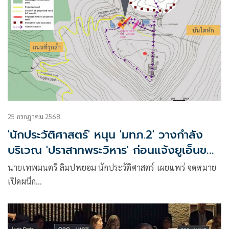
25 กรกฎาคม 2568
'นักประวัติศาสตร์' หนุน 'มทภ.2' วางกำลัง
บริเวณ 'ปราสาทพระวิหาร' ก่อนแจ้งยูเอ็นขอ
ทวงคืน
นายเทพมนตรี ลิมปพยอม นักประวัติศาสตร์ เผยแพร่ จดหมาย
เปิดผนึก
ถึง แม่ทัพภาคที่ 2 มีใจความว่า ผมได้รับทราบข่าวว่า ทหารไทย
ของเราได้เข้ายึดและควบคุมบริเวณวัดแก้วสิกขาคิรีสวาระ และ
ถนนทางขึ้นตัวปราสาทพระวิหาร รวมถึงภูมะเขือ