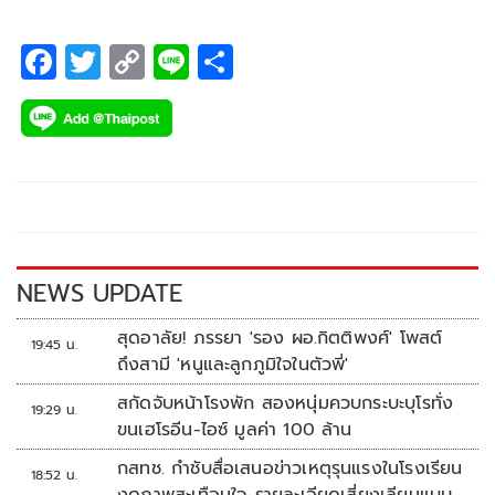
F
T
C
Li
S
ac
wi
o
n
h
e
tt
p
e
ar
b
er
y
e
o
Li
o
n
k
k
NEWS UPDATE
สุดอาลัย! ภรรยา 'รอง ผอ.กิตติพงศ์' โพสต์
19:45 น.
ถึงสามี 'หนูและลูกภูมิใจในตัวพี่'
สกัดจับหน้าโรงพัก สองหนุ่มควบกระบะบุโรทั่ง
19:29 น.
ขนเฮโรอีน-ไอซ์ มูลค่า 100 ล้าน
กสทช. กำชับสื่อเสนอข่าวเหตุรุนแรงในโรงเรียน
18:52 น.