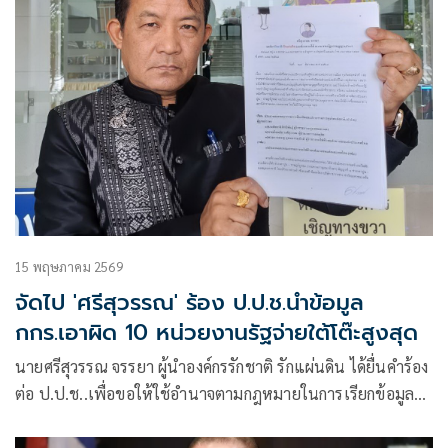
15 พฤษภาคม 2569
จัดไป 'ศรีสุวรรณ' ร้อง ป.ป.ช.นำข้อมูล
กกร.เอาผิด 10 หน่วยงานรัฐจ่ายใต้โต๊ะสูงสุด
นายศรีสุวรรณ จรรยา ผู้นำองค์กรรักชาติ รักแผ่นดิน ได้ยื่นคำร้อง
ต่อ ป.ป.ช..เพื่อขอให้ใช้อำนาจตามกฎหมายในการเรียกข้อมูล
การสำรวจการทุจริตคอรัปชันใน 10 หน่วยงานรัฐมาไต่สวน
สอบสวนเพื่อเชื่อมโยงไปให้ถึงเจ้าหน้าที่รัฐที่กระทำการดังกล่าว