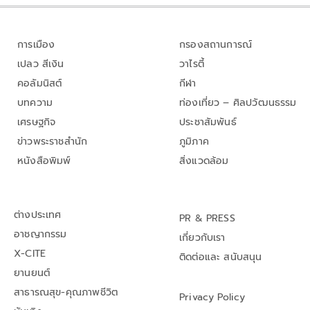
การเมือง
กรองสถานการณ์
เปลว สีเงิน
วาไรตี้
คอลัมนิสต์
กีฬา
บทความ
ท่องเที่ยว – ศิลปวัฒนธรรม
เศรษฐกิจ
ประชาสัมพันธ์
ข่าวพระราชสำนัก
ภูมิภาค
หนังสือพิมพ์
สิ่งแวดล้อม
ต่างประเทศ
PR & PRESS
อาชญากรรม
เกี่ยวกับเรา
X-CITE
ติดต่อและ สนับสนุน
ยานยนต์
สาธารณสุข-คุณภาพชีวิต
Privacy Policy