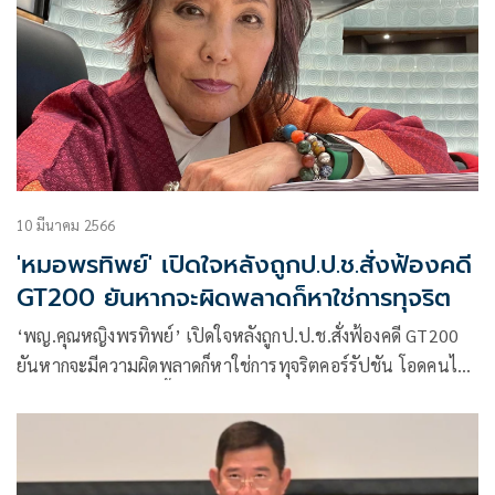
10 มีนาคม 2566
'หมอพรทิพย์' เปิดใจหลังถูกป.ป.ช.สั่งฟ้องคดี
GT200 ยันหากจะผิดพลาดก็หาใช่การทุจริต
‘พญ.คุณหญิงพรทิพย์’ เปิดใจหลังถูกป.ป.ช.สั่งฟ้องคดี GT200
ยันหากจะมีความผิดพลาดก็หาใช่การทุจริตคอร์รัปชัน โอดคนไม่
เคยลงปฏิบัติงานในพื้นที่จะไม่เข้าใจความเหนื่อยยาก อันตรายที่
มีตลอดเวลา ลั่นจะท้อไม่ได้เด็ดขาด