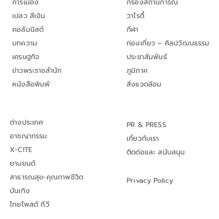
การเมือง
กรองสถานการณ์
เปลว สีเงิน
วาไรตี้
คอลัมนิสต์
กีฬา
บทความ
ท่องเที่ยว – ศิลปวัฒนธรรม
เศรษฐกิจ
ประชาสัมพันธ์
ข่าวพระราชสำนัก
ภูมิภาค
หนังสือพิมพ์
สิ่งแวดล้อม
ต่างประเทศ
PR & PRESS
อาชญากรรม
เกี่ยวกับเรา
X-CITE
ติดต่อและ สนับสนุน
ยานยนต์
สาธารณสุข-คุณภาพชีวิต
Privacy Policy
บันเทิง
ไทยโพสต์ ทีวี