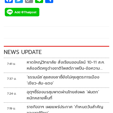
ac
wi
o
n
h
e
tt
p
e
ar
b
er
y
e
o
Li
o
n
k
k
NEWS UPDATE
หาดใหญ่วิทยาลัย สั่งเรียนออนไลน์ 10-11 ส.ค.
7:41 น.
หลังอดีตครูต่างชาติโพสต์ภาพปืน-ข้อความ
ข่มขู่
‘ธรรมนัส’ลุยสงขลาชี้ยังไม่คุยสูตรการเมือง
7:37 น.
‘เขียว-ส้ม-แดง’
อุตุฯชี้ร่องมรสุมพาดผ่านไทยส่งผล ‘ฝนตก’
7:24 น.
หนักหลายพื้นที่
ราชกิจจาฯ เผยแพร่ประกาศ ‘กำหนดวันสำคัญ
7:19 น.
ของชาติไทย’