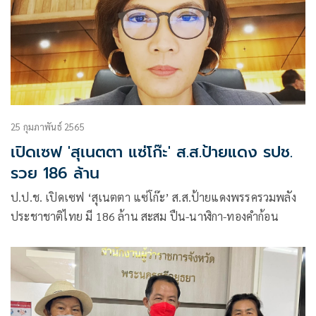
25 กุมภาพันธ์ 2565
เปิดเซฟ 'สุเนตตา แซ่โก๊ะ' ส.ส.ป้ายแดง รปช.
รวย 186 ล้าน
ป.ป.ช. เปิดเซฟ ‘สุเนตตา แซ่โก๊ะ’ ส.ส.ป้ายแดงพรรครวมพลัง
ประชาชาติไทย มี 186 ล้าน สะสม ปืน-นาฬิกา-ทองคำก้อน