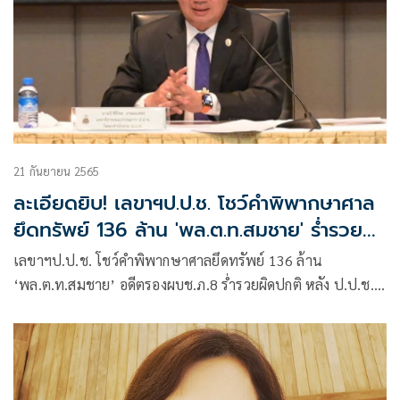
21 กันยายน 2565
ละเอียดยิบ! เลขาฯป.ป.ช. โชว์คำพิพากษาศาล
ยึดทรัพย์ 136 ล้าน 'พล.ต.ท.สมชาย' ร่ำรวย
ผิดปกติ
เลขาฯป.ป.ช. โชว์คำพิพากษาศาลยึดทรัพย์ 136 ล้าน
‘พล.ต.ท.สมชาย’ อดีตรองผบช.ภ.8 ร่ำรวยผิดปกติ หลัง ป.ป.ช.ชี้
มูลไป เผยรายการทรัพย์สินเพียบ