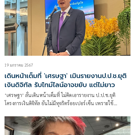
19 มกราคม 2567
เดินหน้าเต็มที่ 'เศรษฐา' เมินรายงานป.ป.ช.ยุติ
เงินดิจิทัล รับไทม์ไลน์อาจขยับ แต่ไม่ยาว
‘เศรษฐา’ ลั่นเดินหน้าเต็มที่ ไม่คิดเอารายงาน ป.ป.ช.ยุติ
โครงการเงินดิจิทัล ยันไม่มีทุจริตร้อยเปอร์เซ็น เพราะใช้
เทคโนโลยีส่งเงินตรงเข้ากระเป๋าปชช. ยอมรับไทม์ไลน์อาจขยับ
แต่ไม่ยาวไปถึงใช้งบปี 68 จ่อคุยพรรคร่วมหลังข้อมูลครบ