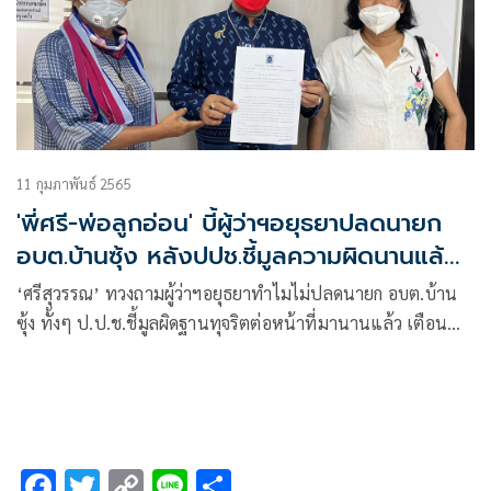
11 กุมภาพันธ์ 2565
'พี่ศรี-พ่อลูกอ่อน' บี้ผู้ว่าฯอยุธยาปลดนายก
อบต.บ้านซุ้ง หลังปปช.ชี้มูลความผิดนานแล้ว
ขู่ประวิงเวลาร้องมท.1
‘ศรีสุวรรณ’ ทวงถามผู้ว่าฯอยุธยาทำไมไม่ปลดนายก อบต.บ้าน
ซุ้ง ทั้งๆ ป.ป.ช.ชี้มูลผิดฐานทุจริตต่อหน้าที่มานานแล้ว เตือน
หากประวิงเวลาอีกต้องร้องรมว.มหาดไทยเพื่อสอบเอาผิดผู้ว่าฯ
ต่อไป
F
T
C
Li
S