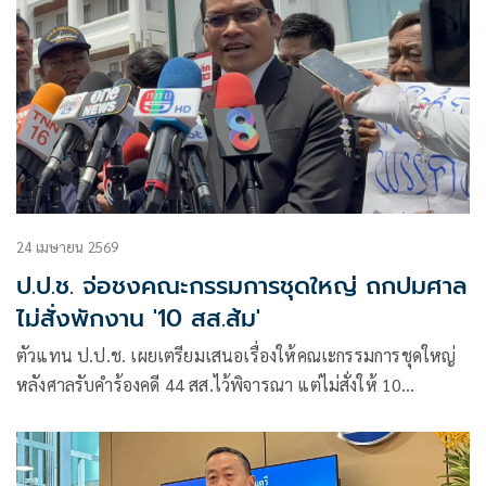
24 เมษายน 2569
ป.ป.ช. จ่อชงคณะกรรมการชุดใหญ่ ถกปมศาล
ไม่สั่งพักงาน '10 สส.ส้ม'
ตัวแทน ป.ป.ช. เผยเตรียมเสนอเรื่องให้คณเะกรรมการชุดใหญ่
หลังศาลรับคำร้องคดี 44 สส.ไว้พิจารณา แต่ไม่สั่งให้ 10
สส.ปชน. หยุดปฏิบัติหน้าที่ ด้านทนายพรรคส้มจ่อหารือทีม
กฎหมาย-ตัวแทนพรรค